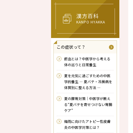
漢方百科
KANPO HYAKKA
この症状って？
瘀血とは？中医学から考える
体の巡りと日常養生
夏を元気に過ごすための中医
学的養生 ― 夏バテ・冷房病を
体質別に整える方法 ―
夏の脾胃対策｜中医学が教え
る“夏バテを寄せつけない胃腸
ケア”
梅雨に向けたアトピー性皮膚
炎の中医学対策とは？