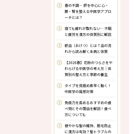
春の不調― 肝を中心に心・
脾・腎を整える中医学アプロ
ーチとは？
寝ても疲れが取れない… 不眠
と疲労を漢方の体質別に解説
瘀血（おけつ）とは？――血の流
れから読み解く未病と体質
【2026春】花粉のつらさをや
わらげる中医学の考え方｜体
質別の整え方と季節の養生
タイプを見極め素早く動く！
中医学の風邪対策
免疫力を高めるおすすめの食
べ物とその理由を解説！食べ
方についても
健やかな髪の維持、脱毛防止
に漢方は有効？髪トラブルの