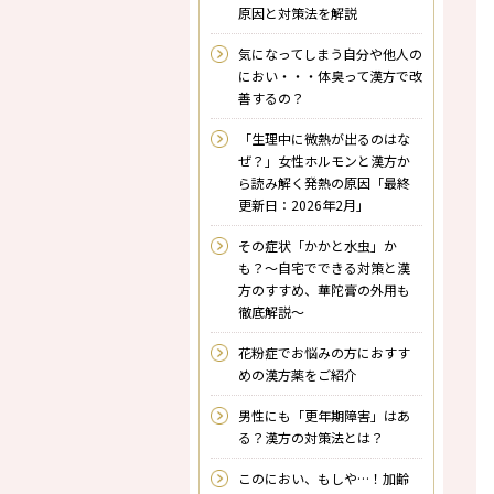
原因と対策法を解説
気になってしまう自分や他人の
におい・・・体臭って漢方で改
善するの？
「生理中に微熱が出るのはな
ぜ？」女性ホルモンと漢方か
ら読み解く発熱の原因「最終
更新日：2026年2月」
その症状「かかと水虫」か
も？～自宅でできる対策と漢
方のすすめ、華陀膏の外用も
徹底解説～
花粉症でお悩みの方におすす
めの漢方薬をご紹介
男性にも「更年期障害」はあ
る？漢方の対策法とは？
このにおい、もしや…！加齢