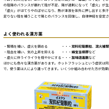
の陰陽のバランスが崩れて陰が不足、陽が過剰になって「虚火」が生
「虚火」がほてりやのぼせになり、熱が津液を体外に押し出すと多汗
足りない陰を補うことで陽とのバランスを回復し、自律神経を安定さ
よく使われる漢方薬
・腎精を補い、虚火を鎮める ・・・
双料杞菊顆粒
、
瀉火補腎
・陰血を補い、気の上昇を抑える ・・・
婦宝当帰膠
など
・虚火に伴うイライラを穏やかにする・・・
加味逍遙散
など
ほかにも色々な漢方薬があります。ホットフラッシュという症状は同
で、使う薬は人により違ってきます。いくつか組み合わせた方が効果