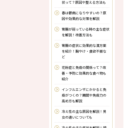
状って？原因や整える方法も
春は鬱病になりやすいの？原
因や効果的な対策を解説
胃腸が弱っている時の主な症状
を解説！改善方法も
胃腸の症状に効果的な漢方薬
を紹介！胸やけ・食欲不振な
ど
花粉症と免疫の関係って？改
善・予防に効果的な食べ物も
紹介
インフルエンザにかかると免
疫がつくの？期間や免疫力の
高め方も解説
冷え性の主な原因を解説！男
女の違いについても
冷え性の主な症状を解説！頭