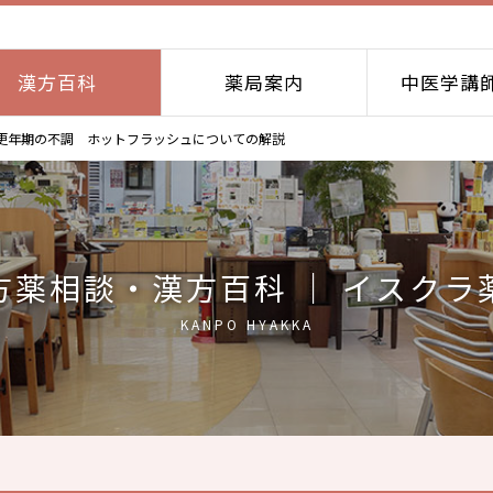
漢方百科
薬局案内
中医学講
更年期の不調 ホットフラッシュについての解説
方薬相談・漢方百科 ｜ イスクラ
KANPO HYAKKA