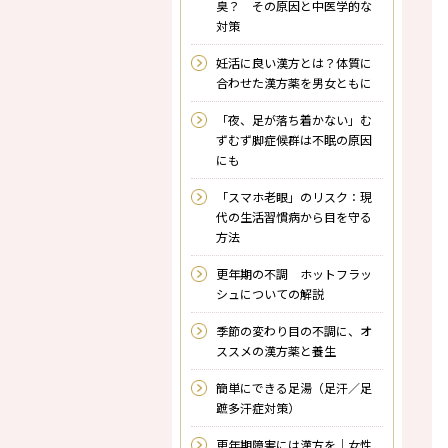
臭？ その原因と中医学的な
対策
妊活に良い漢方とは？体質に
合わせた漢方薬を男女ともに
「夜、足が落ち着かない」む
ずむず脚症候群は不眠の原因
にも
「スマホ老眼」のリスク：現
代の生活習慣病から目を守る
方法
更年期の不調 ホットフラッ
シュについての解説
季節の変わり目の不調に、オ
ススメの漢方薬と養生
簡単にできる足湯（足汗／足
蹠多汗症対策）
更年期障害には漢方を｜女性