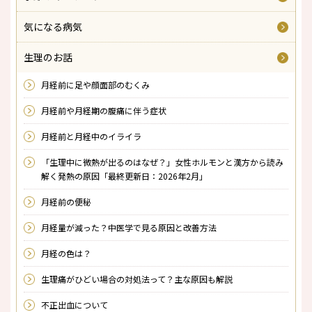
気になる病気
生理のお話
月経前に足や顔面部のむくみ
月経前や月経期の腹痛に伴う症状
月経前と月経中のイライラ
「生理中に微熱が出るのはなぜ？」女性ホルモンと漢方から読み
解く発熱の原因「最終更新日：2026年2月」
月経前の便秘
月経量が減った？中医学で見る原因と改善方法
月経の色は？
生理痛がひどい場合の対処法って？主な原因も解説
不正出血について