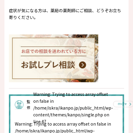
症状が気になる方は、薬局の薬剤師にご相談、どうぞお立ち
寄りください。
Warning
: Trying to access array offset
on false in
監
more
修
/home/iskra/ikanpo.jp/public_html/wp-
content/themes/kanpo/single.php
on
line
47
Warning
: Trying to access array offset on false in
/home/iskra/ikanpo.jp/public_html/wp-