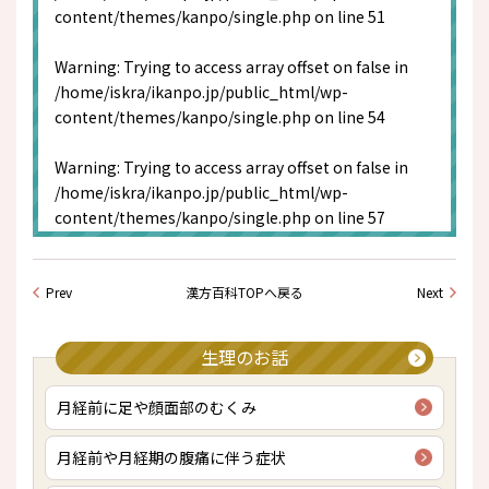
content/themes/kanpo/single.php
on line
51
Warning
: Trying to access array offset on false in
/home/iskra/ikanpo.jp/public_html/wp-
content/themes/kanpo/single.php
on line
54
Warning
: Trying to access array offset on false in
/home/iskra/ikanpo.jp/public_html/wp-
content/themes/kanpo/single.php
on line
57
Prev
漢方百科TOPへ戻る
Next
生理のお話
月経前に足や顔面部のむくみ
月経前や月経期の腹痛に伴う症状