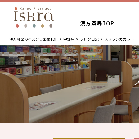
漢方薬局TOP
漢方相談のイスクラ薬局TOP
中野店
ブログ日記
スリランカカレー