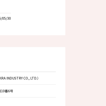
6/05/30
DUSTRY CO., LTD.）
10番6号