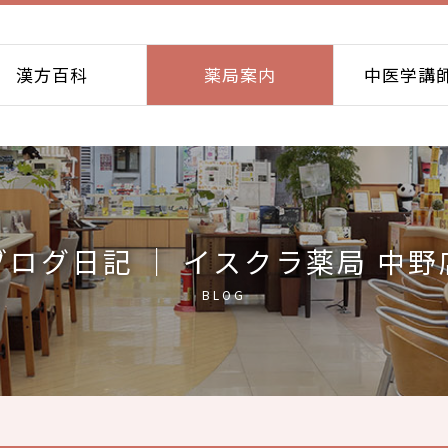
漢方百科
薬局案内
中医学講
ブログ日記 ｜ イスクラ薬局 中野
BLOG