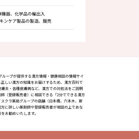
療機器、化学品の輸出入
キンケア製品の製造、販売
薬局グループが提供する漢方情報・健康相談の情報サイ
る正しい漢方の知識をお届けするため、漢方百科で
皮膚炎・各種皮膚病など、漢方での対処法をご説明
剤師（登録販売者）に相談できる「2分でできる漢方
イスクラ薬局グループの店舗（日本橋、六本木、新
漢方に詳しい薬剤師や登録販売者が相談の上であな
薬をお勧めいたします。