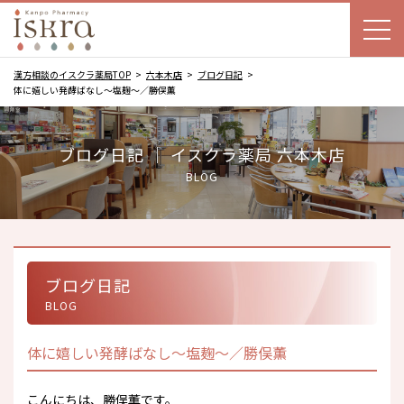
漢方相談のイスクラ薬局TOP
六本木店
ブログ日記
体に嬉しい発酵ばなし～塩麹～／勝俣薫
ブログ日記 ｜ イスクラ薬局 六本木店
BLOG
ブログ日記
BLOG
体に嬉しい発酵ばなし～塩麹～／勝俣薫
こんにちは、勝俣薫です。