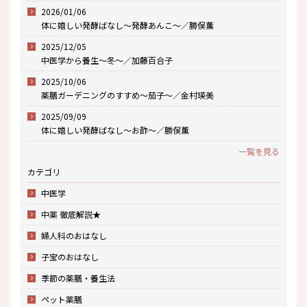
2026/01/06
体に嬉しい発酵ばなし～発酵あんこ～／勝俣薫
2025/12/05
中医学から養生～冬～／加藤百合子
2025/10/06
薬膳ガーデニングのすすめ～茄子～／金村瑛美
2025/09/09
体に嬉しい発酵ばなし～お酢～／勝俣薫
一覧を見る
カテゴリ
中医学
中薬 徹底解説★
婦人科のおはなし
子宝のおはなし
季節の薬膳・養生法
ペット薬膳