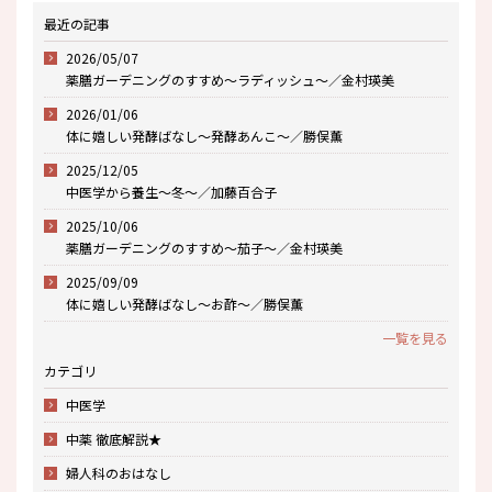
最近の記事
2026/05/07
薬膳ガーデニングのすすめ～ラディッシュ～／金村瑛美
2026/01/06
体に嬉しい発酵ばなし～発酵あんこ～／勝俣薫
2025/12/05
中医学から養生～冬～／加藤百合子
2025/10/06
薬膳ガーデニングのすすめ～茄子～／金村瑛美
2025/09/09
体に嬉しい発酵ばなし～お酢～／勝俣薫
一覧を見る
カテゴリ
中医学
中薬 徹底解説★
婦人科のおはなし