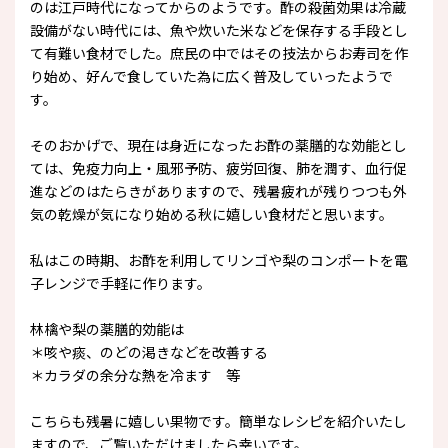
のは江戸時代になってからのようです。酢の殺菌効果は冷蔵
設備がない時代には、魚や炊いた米などを保存する手段とし
て有難い食材でした。庶民の中ではその技法からお寿司を作
り始め、好んで食していた為に広く普及していったようで
す。
そのおかげで、現在は身近になったお酢の薬膳的な効能とし
ては、免疫力向上・風邪予防、疲労回復、肺を潤す、血行促
進などのはたらきがありますので、残暑疲れが残りつつも外
気の乾燥が気になり始める秋に嬉しい食材だと思います。
私はこの時期、お酢を利用してリンゴや梨のコンポートを電
子レンジで手軽に作ります。
林檎や梨の薬膳的効能は
＊咳や痰、のどの渇きなどを改善する
＊カラダの余分な熱を冷ます 等
こちらも残暑に嬉しい果物です。簡単なレシピを紹介いたし
ますので、ご覧いただけましたら幸いです。