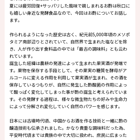
夏には疲労回復+サッパリした風味で親しまれるお酢は秋口に
も嬉しい身近な発酵食品なので、今回はお酢についてお話し
ます。
作られるようになった歴史は古く、紀元前5,000年頃のメソポ
タミア南部辺りとされていて、自然界で生まれた塩などを除
き、人が作り出す食料品の中では「最古の調味料」とも云わ
れています。
誕生した経緯は農耕の発達によって生まれた果実酒が発端で
す。果物を保存する手段として、その果実の糖質を酵母がア
ルコールに変える作用を利用して果実酒が生まれ、その酒を
保存しているつもりが、自然に発生した酢酸菌の作用によっ
て酸っぱく変化してしまった事が酢の誕生と考えられていま
す。その発酵する過程は、様々な微生物たちの好みや生命力
によって分解され変化していく自然のパワーを感じます。
日本には古墳時代頃、中国からお酒を作る技術と一緒に酢の
醸造技術も伝承されました。かなり貴重な調味料だった為、
平安時代頃までは貴族の中で大切に扱われ、庶民に広まった