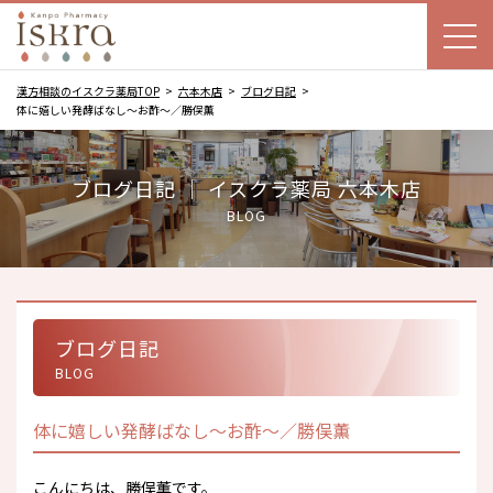
漢方相談のイスクラ薬局TOP
六本木店
ブログ日記
体に嬉しい発酵ばなし～お酢～／勝俣薫
ブログ日記 ｜ イスクラ薬局 六本木店
BLOG
ブログ日記
BLOG
体に嬉しい発酵ばなし～お酢～／勝俣薫
こんにちは、勝俣薫です。