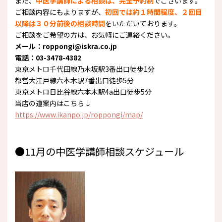
また、
中医学講師による相談は、完全予約制
でございます。
ご相談内容にもよりますが、
初回では約１時間程度、２回目
以降は３０分前後の相談時間
をいただいております。
ご相談をご希望の方は、お気軽にご連絡ください。
メール：roppongi@iskra.co.jp
電話：03-3478-4382
東京メトロ千代田線乃木坂駅3番出口徒歩1分
都営大江戸線六本木駅7番出口徒歩5分
東京メトロ日比谷線六本木駅4a出口徒歩5分
当店の道案内はこちら↓
https://www.ikanpo.jp/roppongi/map/
●11月の中医学講師相談スケジュール