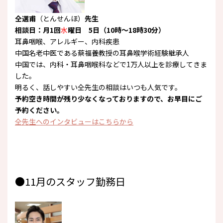
仝
選甫
（とんせんほ）
先生
相談日：月1回
水
曜日 5日（10時～18時30分）
耳鼻咽喉、アレルギー、内科疾患
中国名老中医である蔡福養教授の耳鼻喉学術経験継承人
中国では、内科・耳鼻咽喉科などで1万人以上を診療してきま
した。
明るく、話しやすい仝先生の相談はいつも人気です。
予約空き時間が残り少なくなっておりますので、お早目にご
予約ください。
仝先生へのインタビューはこちらから
●11月のスタッフ勤務日