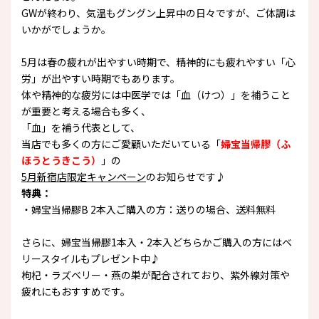
GWが終わり、気温もグングン上昇中の日々ですが、ご体調は
いかがでしょうか。
5月は春の疲れが出やすい時期で、精神的にも疲れやすい「心
労」が出やすい時期でもあります。
体や精神的な疲労には中医学では「血（けつ）」を補うこと
が重要と考える場合も多く、
「血」を補う代表として、
当店でも多くの方にご愛顧いただいている
「
婦宝当帰膠（ふ
ほうとうきこう）
」
の
5月新宿店限定キャンペーン
のお知らせです♪
特典：
・婦宝当帰膠B 2本入ご購入の方：送りの場合、送料無料
さらに、婦宝当帰膠1本入・2本入どちらかご購入の方にはベ
リースタイルもプレゼント中♪
枸杞・ラズベリー・燕の巣が配合されており、紫外線対策や
疲れにもおすすめです。