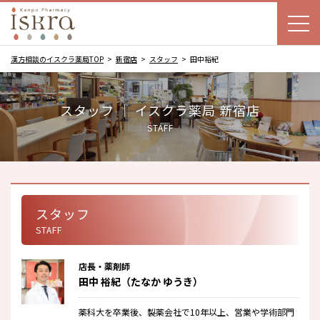
漢方相談のイスクラ薬局TOP
新宿店
スタッフ
田中裕紀
スタッフ ｜ イスクラ薬局 新宿店
STAFF
スタッフ
STAFF
店長・薬剤師
田中 裕紀（たなか ゆうき）
薬科大を卒業後、製薬会社で10年以上、営業や学術部門