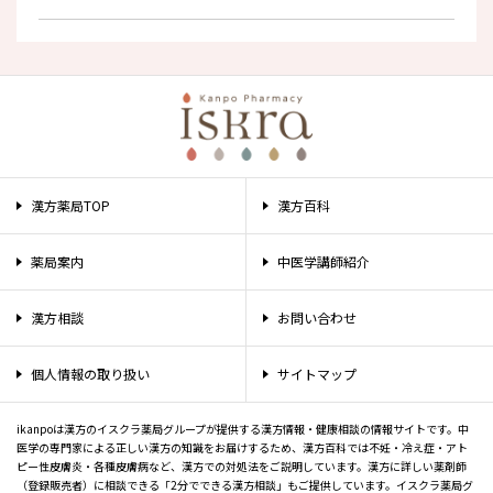
漢方薬局TOP
漢方百科
薬局案内
中医学講師紹介
漢方相談
お問い合わせ
個人情報の取り扱い
サイトマップ
ikanpoは漢方のイスクラ薬局グループが提供する漢方情報・健康相談の情報サイトです。中
医学の専門家による正しい漢方の知識をお届けするため、漢方百科では不妊・冷え症・アト
ピー性皮膚炎・各種皮膚病など、漢方での対処法をご説明しています。漢方に詳しい薬剤師
（登録販売者）に相談できる「2分でできる漢方相談」もご提供しています。イスクラ薬局グ