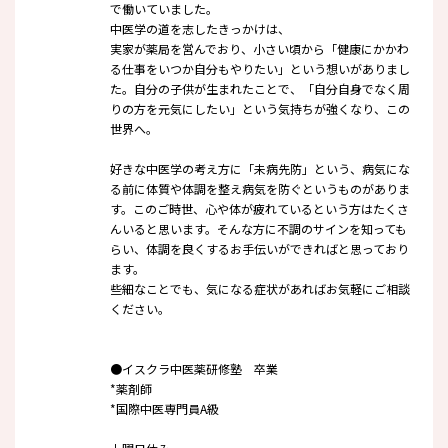
で働いていました。
中医学の道を志したきっかけは、
実家が薬局を営んでおり、小さい頃から「健康にかかわ
る仕事をいつか自分もやりたい」という想いがありまし
た。自分の子供が生まれたことで、「自分自身でなく周
りの方を元気にしたい」
という気持ちが強くなり、この
世界へ。
好きな中医学の考え方に「未病先防」という、病気にな
る前に体質や体調を整え病気を防ぐというものがありま
す。このご時世、心や体が疲れているという方はたくさ
んいると思います。そんな方に不調のサインを知っても
らい、体調を良くするお手伝いができればと思っており
ます。
些細なことでも、気になる症状があればお気軽にご相談
ください。
●イスクラ中医薬研修塾 卒業
*薬剤師
*国際中医専門員A級