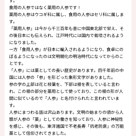
す。
食用の人参ではなく薬用の人参です！
薬用の人参はウコギ科に属し、食用の人参はセリ科に属しま
す。
「薬用人参」は今から千三百年も昔に中国東北部で栄え、そ
の後日本にも伝えられ、江戸時代には国内で栽培されるよう
になりました。
一方「食用人参」が日本に輸入されるようになり、食卓にの
ぼるようになったのは文明開化の明治時代になってからのこ
とです。
「人参」には薬としての長い歴史があります。四千年前の中
国には人参の「参」を形どった象形文字がありました。
参の字の上部は花と枝葉を、下部は根を表していると言わ
れ、この根の部分を薬用として使っており、この根の形が人
間に似ているので「人参」と名付けられたと言われていま
す。
人参にまつわる話は沢山あります。文明の始まりの頃から人
類が人参の「薬」としての働きを知っており、人参に神秘性
を感じ、その後も、東洋諸国で不老長寿「抗老防衰」の万能
薬として信仰されてきました。