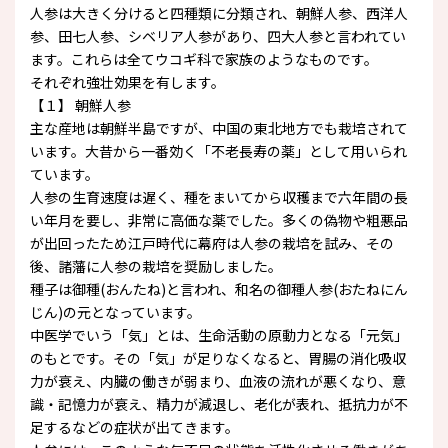
人参は大きく分けると四種類に分類され、朝鮮人参、西洋人
参、田七人参、シベリア人参があり、四大人参と言われてい
ます。これらは全てウコギ科で家族のようなものです。
それぞれ強壮効果を有します。
【１】 朝鮮人参
主な産地は朝鮮半島ですが、中国の東北地方でも栽培されて
います。大昔から一番効く「不老長寿の薬」として用いられ
ています。
人参の生育速度は遅く、種をまいてから収穫まで六年間の長
い年月を要し、非常に高価な薬でした。多くの偽物や粗悪品
が出回ったため江戸時代に幕府は人参の栽培を試み、その
後、諸藩に人参の栽培を奨励しました。
種子は御種(おんたね)と言われ、和名の御種人参(おたねにん
じん)の元となっています。
中医学でいう「気」とは、生命活動の原動力となる「元気」
のもとです。その「気」が足りなくなると、胃腸の消化吸収
力が衰え、内臓の働きが弱まり、血液の流れが悪くなり、意
識・記憶力が衰え、精力が減退し、老化が表れ、抵抗力が不
足するなどの症状が出てきます。