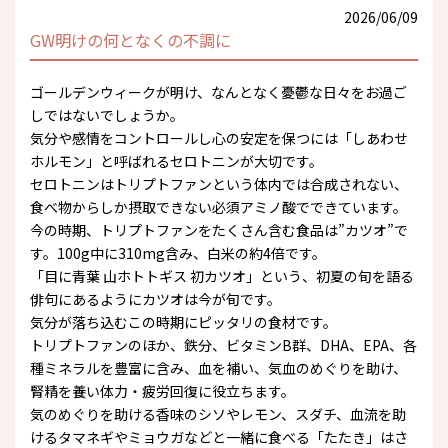
2026/06/09
GW明けの何となくの不調に
ゴールデンウィークが明け、なんとなく憂鬱な日々をお過ご
しではないでしょうか。
気分や感情をコントロールし心の安定を保つには「しあわせ
ホルモン」と呼ばれるセロトニンが大切です。
セロトニンはトリプトファンという体内では合成されない、
食べ物からしか摂取できない必須アミノ酸でできています。
今の時期、トリプトファンをたくさん含む食品は”カツオ”で
す。100g中に310mg含み、白米の約4倍です。
「目に青葉 山ホトトギス 初カツオ」という、初夏の旬を語る
俳句にあるようにカツオは今が旬です。
気分が落ち込むこの時期にピッタリの食材です。
トリプトファンのほか、鉄分、ビタミンB群、DHA、EPA、各
種ミネラルを豊富に含み、血を補い、気血のめぐりを助け、
腎精を養い体力・疲労回復に役立ちます。
気のめぐりを助ける香味のシソやレモン、スダチ、血流を助
けるタマネギやミョウガなどと一緒に食べる「たたき」はさ