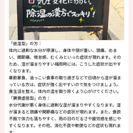
「痰湿型」の方：
体内に過剰な水分が停滞し、身体や頭が重い、頭痛、めま
い、関節痛、倦怠感、むくみといった症状が現れます。その
ため、湿が溜まりやすい梅雨時には、こうした症状が出やす
くなります。
暴飲暴食、油っこい食事の取り過ぎなどで日頃から湿が溜ま
っている方は、症状が強く出やすいので気をつけましょう。
食生活を整え、体内の湿を取り除くよう心がけてください。
「脾胃虚弱型」の方：
水分代謝が悪く身体に過剰な湿が溜まりやすくなります。湿
が溜まると頭痛や関節痛などの症状が現れます。また、食欲
不振で体力も落ちやすく、雨の日のだるさや疲労感を感じや
すくなります。その他、消化不良や軟便などの症状も現れま
す。