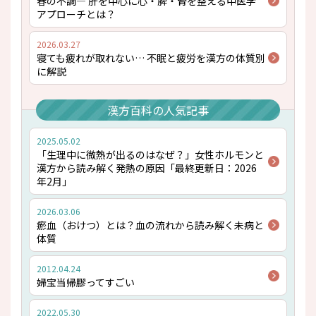
春の不調― 肝を中心に心・脾・腎を整える中医学
アプローチとは？
2026.03.27
寝ても疲れが取れない… 不眠と疲労を漢方の体質別
に解説
漢方百科の人気記事
2025.05.02
「生理中に微熱が出るのはなぜ？」女性ホルモンと
漢方から読み解く発熱の原因「最終更新日：2026
年2月」
2026.03.06
瘀血（おけつ）とは？――血の流れから読み解く未病と
体質
2012.04.24
婦宝当帰膠ってすごい
2022.05.30