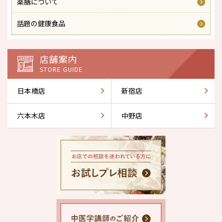
薬膳について
話題の健康食品
店舗案内
STORE GUIDE
日本橋店
新宿店
六本木店
中野店