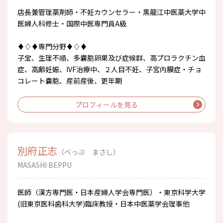
店長兼管理薬剤師・不妊カウンセラー・黒龍江中医薬大学中
医婦人科修士・国際中医専門員A級
♦♢♦専門分野♦♢♦
子宝、生理不順、多嚢胞卵巣及び症候群、高プロラクチン血
症、高齢妊娠、IVF治療中、２人目不妊、子宮内膜症・チョ
コレート嚢胞、産前産後、更年期
プロフィールを見る
別府正志
（べっぷ まさし）
MASASHI BEPPU
医師（漢方専門医・日本産婦人学会専門医）・東京科学大学
(旧東京医科歯科大学)臨床教授・日本中医薬学会理事他