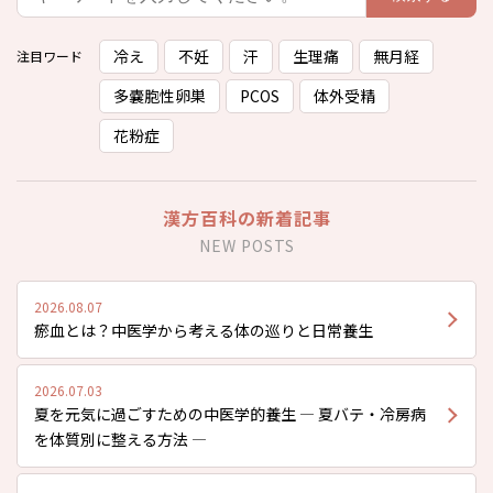
冷え
不妊
汗
生理痛
無月経
注目ワード
多嚢胞性卵巣
PCOS
体外受精
花粉症
漢方百科の新着記事
NEW POSTS
2026.08.07
瘀血とは？中医学から考える体の巡りと日常養生
2026.07.03
夏を元気に過ごすための中医学的養生 ― 夏バテ・冷房病
を体質別に整える方法 ―