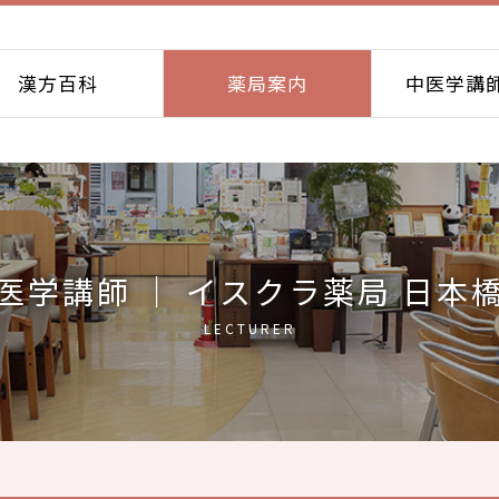
漢方百科
薬局案内
中医学講
医学講師 ｜ イスクラ薬局 日本
LECTURER