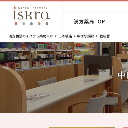
漢方薬局TOP
漢方相談のイスクラ薬局TOP
日本橋店
中医学講師
戦冬雲
中