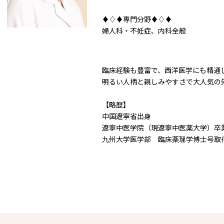
♦♢♦専門分野♦♢♦
婦人科・不妊症、内科全般
臨床経験も豊富で、西洋医学にも精通
明るい人柄と親しみやすさで大人気の
【略歴】
中国遼寧省出身
遼寧中医学院（現遼寧中医薬大学）卒
九州大学医学部 臨床薬理学博士号取