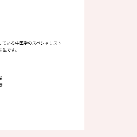
している中医学のスペシャリスト
先生です。
業
得