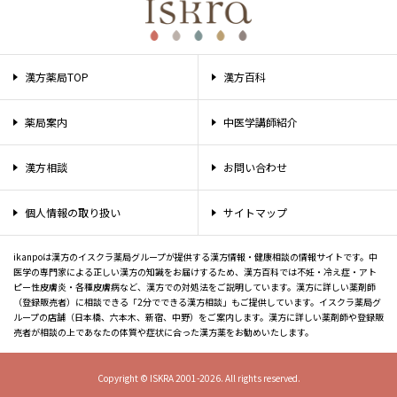
漢方薬局TOP
漢方百科
薬局案内
中医学講師紹介
漢方相談
お問い合わせ
個人情報の取り扱い
サイトマップ
ikanpoは漢方のイスクラ薬局グループが提供する漢方情報・健康相談の情報サイトです。中
医学の専門家による正しい漢方の知識をお届けするため、漢方百科では不妊・冷え症・アト
ピー性皮膚炎・各種皮膚病など、漢方での対処法をご説明しています。漢方に詳しい薬剤師
（登録販売者）に相談できる「2分でできる漢方相談」もご提供しています。イスクラ薬局グ
ループの店舗（日本橋、六本木、新宿、中野）をご案内します。漢方に詳しい薬剤師や登録販
売者が相談の上であなたの体質や症状に合った漢方薬をお勧めいたします。
Copyright © ISKRA 2001-2026. All rights reserved.