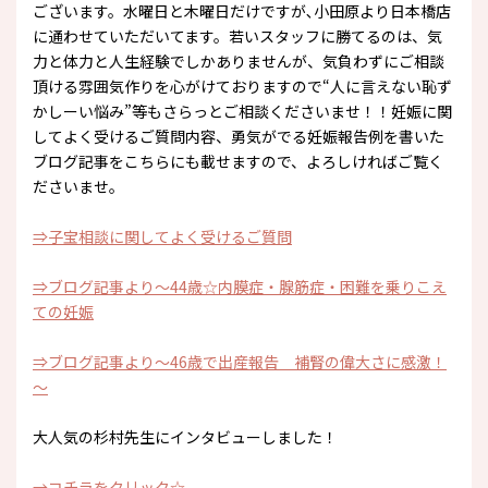
ございます。水曜日と木曜日だけですが､小田原より日本橋店
に通わせていただいてます。若いスタッフに勝てるのは、気
力と体力と人生経験でしかありませんが、気負わずにご相談
頂ける雰囲気作りを心がけておりますので“人に言えない恥ず
かしーい悩み”等もさらっとご相談くださいませ！！妊娠に関
してよく受けるご質問内容、勇気がでる妊娠報告例を書いた
ブログ記事をこちらにも載せますので、よろしければご覧く
ださいませ。
⇒子宝相談に関してよく受けるご質問
⇒ブログ記事より～44歳☆内膜症・腺筋症・困難を乗りこえ
ての妊娠
⇒ブログ記事より～46歳で出産報告 補腎の偉大さに感激！
～
大人気の杉村先生にインタビューしました！
→コチラをクリック☆