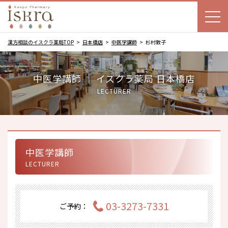
漢方相談のイスクラ薬局TOP
日本橋店
中医学講師
杉村敦子
中医学講師 ｜ イスクラ薬局 日本橋店
LECTURER
中医学講師
LECTURER
03-3273-7331
ご予約：