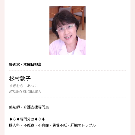
毎週水・木曜日担当
杉村敦子
すぎむら あつこ
ATSUKO SUGIMURA
薬剤師・介護支援専門員
♦♢♦専門分野♦♢♦
婦人科・不妊症・不育症・男性不妊・肝臓のトラブル