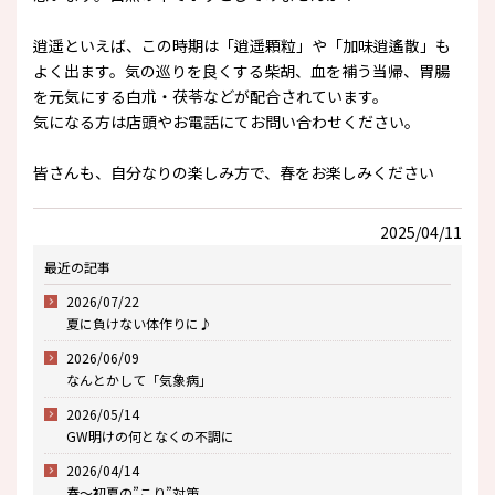
逍遥といえば、この時期は「逍遥顆粒」や「加味逍遙散」も
よく出ます。気の巡りを良くする柴胡、血を補う当帰、胃腸
を元気にする白朮・茯苓などが配合されています。
気になる方は店頭やお電話にてお問い合わせください。
皆さんも、自分なりの楽しみ方で、春をお楽しみください
2025/04/11
最近の記事
2026/07/22
夏に負けない体作りに♪
2026/06/09
なんとかして「気象病」
2026/05/14
GW明けの何となくの不調に
2026/04/14
春～初夏の”こり”対策