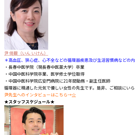
尹 倚艱
（いん いけん）
＊高血圧、狭心症、心不全などの循環器疾患及び生活習慣病などの内
・長春中医学院（現長春中医薬大学）卒業
・中国中医科学院卒業、医学修士学位取得
・中国中医科学院広安門病院に21年間勤務・副主任医師
循環器に精通した元気で優しい女性の先生です。是非、ご相談にいら
尹先生へのインタビューはこちら→
☆
★スタッフスケジュール★