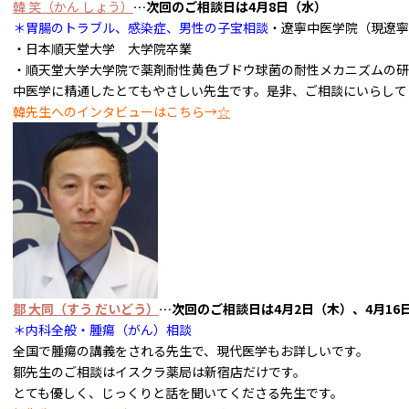
韓 笑
（かん しょう）
…次回のご相談日は4月8日
（水）
＊胃腸のトラブル、感染症、男性の子宝相談
・遼寧中医学院（現遼寧
・日本順天堂大学 大学院卒業
・順天堂大学大学院で薬剤耐性黄色ブドウ球菌の耐性メカニズムの
中医学に精通したとてもやさしい先生です。是非、ご相談にいらして
韓先生へのインタビューはこちら→
☆
鄒 大同（すう だいどう）
…次回のご相談日は4
月2
日（木）、4
月16
＊内科全般・腫瘍（がん）相談
全国で腫瘍の講義をされる先生で、現代医学もお詳しいです。
鄒先生のご相談はイスクラ薬局は新宿店だけです。
とても優しく、じっくりと話を聞いてくださる先生です。