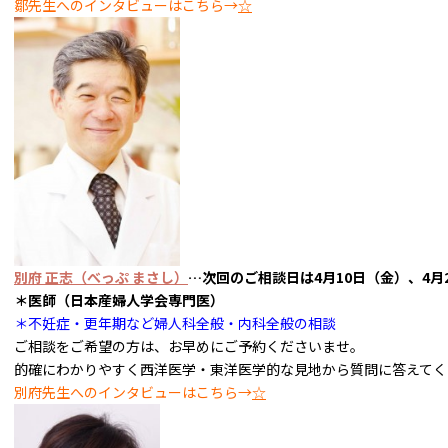
鄒先生へのインタビューはこちら→
☆
別府 正志（べっぷ まさし）
…
次回のご相談日は4
月10日（金）、4月24
＊医師（日本産婦人学会専門医）
＊不妊症・更年期など婦人科全般・内科全般の相談
ご相談をご希望の方は、お早めにご予約くださいませ。
的確にわかりやすく西洋医学・東洋医学的な見地から質問に答えてく
別府先生へのインタビューはこちら→
☆