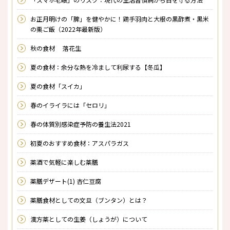
お正月明けの「脾」を健やかに！鶏手羽肉と大根の黒酢煮・黒米
の栗ご飯（2022年最新版）
秋の食材 落花生
夏の食材：余分な熱を冷まして利尿する【冬瓜】
夏の食材「スイカ」
春のイライラには「セロリ」
春の体質別感染症予防の養生法2021
初夏のおすすめ食材：アスパラガス
薬酒で気軽に楽しむ薬膳
薬膳デザート(1) 杏仁豆腐
薬膳食材としての文旦（ブンタン）とは？
漢方薬としての生姜（しょうが）について