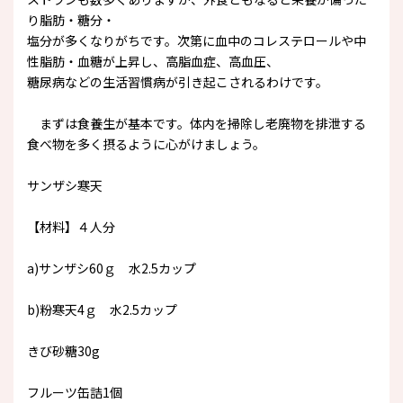
り脂肪・糖分・
塩分が多くなりがちです。次第に血中のコレステロールや中
性脂肪・血糖が上昇し、高脂血症、高血圧、
糖尿病などの生活習慣病が引き起こされるわけです。
まずは食養生が基本です。体内を掃除し老廃物を排泄する
食べ物を多く摂るように心がけましょう。
サンザシ寒天
【材料】４人分
a)サンザシ60ｇ 水2.5カップ
b)粉寒天4ｇ 水2.5カップ
きび砂糖30g
フルーツ缶詰1個