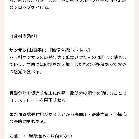
６、固まったら適当な大きさに切りフルーツを盛り付け缶詰
のシロップをかける。
《食材の効能》
サンザシ(山査子)：
【微温性/酸味・甘味】
バラ科サンザシの成熟果実で乾燥させたものは煎じて薬とし
て使う。中国には砂糖を加え加工したものが多種あっておや
つ感覚で食べる。
胃酸分泌を促進させ主に肉類・脂肪分の消化を助けることで
コレステロールを降下させる。
また血管拡張作用があることから高血圧・高脂血症・心臓病
の予防効果もある。
注意！・･胃酸過多には向かない