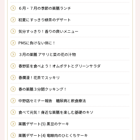
６月・７月の季節の薬膳ランチ
初夏にすっきり緑茶のデザート
気分すっきり！香りの良いメニュー
PMSに負けない体に！
３月の薬膳 アサリと菜の花の汁物
春野菜を食べよう！オムポテトとグリーンサラダ
春爛漫！花茶でスッキリ
春の薬膳３分間クッキング！
中野店セミナー報告 糖尿病と飲食療法
食べて元気！身近な薬膳を楽しむ基礎のキソ
薬膳デザート(5) 黒豆のケーキ
薬膳デザート(4) 竜眼肉のひとくちケーキ