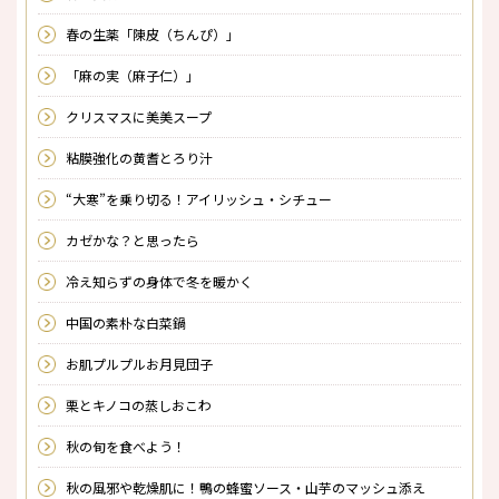
春の生薬「陳皮（ちんぴ）」
「麻の実（麻子仁）」
クリスマスに美美スープ
粘膜強化の黄耆とろり汁
“大寒”を乗り切る！アイリッシュ・シチュー
カゼかな？と思ったら
冷え知らずの身体で冬を暖かく
中国の素朴な白菜鍋
お肌プルプルお月見団子
栗とキノコの蒸しおこわ
秋の旬を食べよう！
秋の風邪や乾燥肌に！鴨の蜂蜜ソース・山芋のマッシュ添え