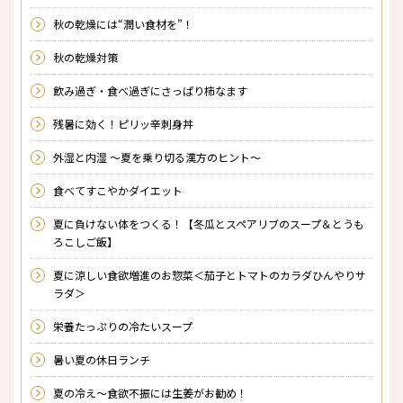
秋の乾燥には“潤い食材を”！
秋の乾燥対策
飲み過ぎ・食べ過ぎにさっぱり柿なます
残暑に効く！ピリッ辛刺身丼
外湿と内湿 〜夏を乗り切る漢方のヒント〜
食べてすこやかダイエット
夏に負けない体をつくる！【冬瓜とスペアリブのスープ＆とうも
ろこしご飯】
夏に涼しい食欲増進のお惣菜＜茄子とトマトのカラダひんやりサ
ラダ＞
栄養たっぷりの冷たいスープ
暑い夏の休日ランチ
夏の冷え～食欲不振には生姜がお勧め！