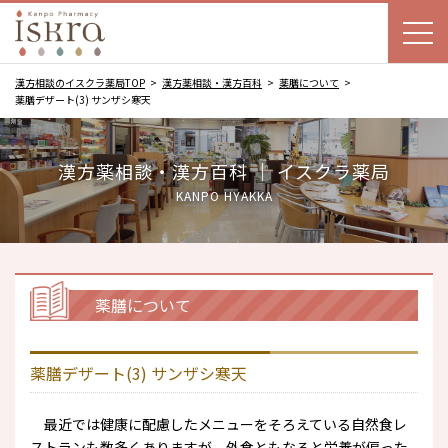
漢方相談のイスクラ薬局TOP
漢方薬相談・漢方百科
薬膳について
薬膳デザート(3) サンザシ寒天
漢方薬相談・漢方百科 ｜ イスクラ薬局
KANPO HYAKKA
薬膳について
薬膳デザート(3) サンザシ寒天
最近では健康に配慮したメニューをそろえている自然食レ
ストランも数多くありますが、外食ともなると栄養が偏った