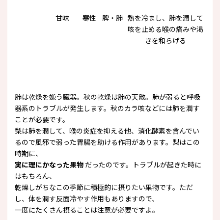
甘味
寒性
脾・肺
熱を冷まし、肺を潤して
咳を止める喉の痛みや渇
きを和らげる
肺は乾燥を嫌う臓器。秋の乾燥は肺の天敵。肺が弱ると呼吸
器系のトラブルが発生します。秋のカラ咳などには肺を潤す
ことが必要です。
梨は肺を潤して、喉の炎症を抑える他、消化酵素を含んでい
るので風邪で弱った胃腸を助ける作用があります。梨はこの
時期に、
実に理にかなった果物
だったのです。トラブルが起きた時に
はもちろん、
乾燥しがちなこの季節に積極的に摂りたい果物です。ただ
し、体を潤す反面冷やす作用もありますので、
一度にたくさん摂ることは注意が必要ですよ。