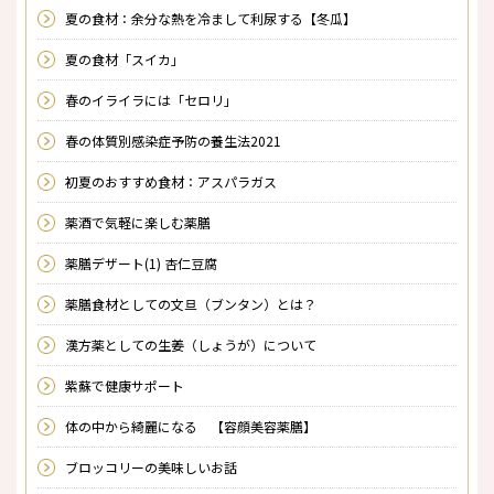
夏の食材：余分な熱を冷まして利尿する【冬瓜】
夏の食材「スイカ」
春のイライラには「セロリ」
春の体質別感染症予防の養生法2021
初夏のおすすめ食材：アスパラガス
薬酒で気軽に楽しむ薬膳
薬膳デザート(1) 杏仁豆腐
薬膳食材としての文旦（ブンタン）とは？
漢方薬としての生姜（しょうが）について
紫蘇で健康サポート
体の中から綺麗になる 【容顔美容薬膳】
ブロッコリーの美味しいお話