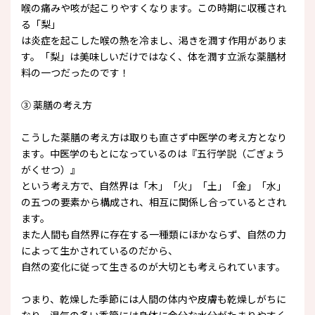
喉の痛みや咳が起こりやすくなります。この時期に収穫され
る「梨」
は炎症を起こした喉の熱を冷まし、渇きを潤す作用がありま
す。「梨」は美味しいだけではなく、体を潤す立派な薬膳材
料の一つだったのです！
③ 薬膳の考え方
こうした薬膳の考え方は取りも直さず中医学の考え方となり
ます。中医学のもとになっているのは『五行学説（ごぎょう
がくせつ）』
という考え方で、自然界は「木」「火」「土」「金」「水」
の五つの要素から構成され、相互に関係し合っているとされ
ます。
また人間も自然界に存在する一種類にほかならず、自然の力
によって生かされているのだから、
自然の変化に従って生きるのが大切とも考えられています。
つまり、乾燥した季節には人間の体内や皮膚も乾燥しがちに