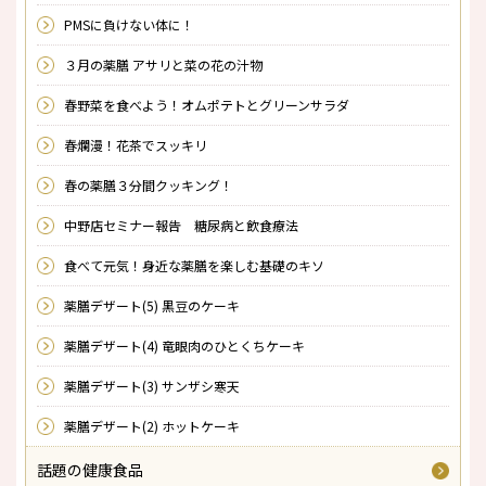
PMSに負けない体に！
３月の薬膳 アサリと菜の花の汁物
春野菜を食べよう！オムポテトとグリーンサラダ
春爛漫！花茶でスッキリ
春の薬膳３分間クッキング！
中野店セミナー報告 糖尿病と飲食療法
食べて元気！身近な薬膳を楽しむ基礎のキソ
薬膳デザート(5) 黒豆のケーキ
薬膳デザート(4) 竜眼肉のひとくちケーキ
薬膳デザート(3) サンザシ寒天
薬膳デザート(2) ホットケーキ
話題の健康食品