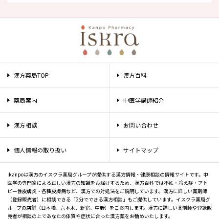
漢方薬局TOP
漢方百科
薬局案内
中医学講師紹介
漢方相談
お問い合わせ
個人情報の取り扱い
サイトマップ
ikanpoは漢方のイスクラ薬局グループが提供する漢方情報・健康相談の情報サイトです。中
医学の専門家による正しい漢方の知識をお届けするため、漢方百科では不妊・冷え症・アト
ピー性皮膚炎・各種皮膚病など、漢方での対処法をご説明しています。漢方に詳しい薬剤師
（登録販売者）に相談できる「2分でできる漢方相談」もご提供しています。イスクラ薬局グ
ループの店舗（日本橋、六本木、新宿、中野）をご案内します。漢方に詳しい薬剤師や登録販
売者が相談の上であなたの体質や症状に合った漢方薬をお勧めいたします。