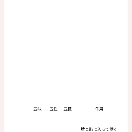
五味
五性
五臓
作用
脾と肺に入って働く