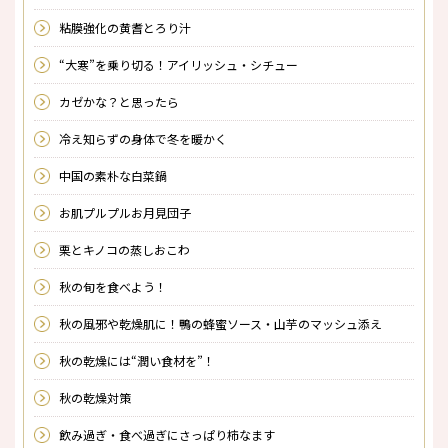
粘膜強化の黄耆とろり汁
“大寒”を乗り切る！アイリッシュ・シチュー
カゼかな？と思ったら
冷え知らずの身体で冬を暖かく
中国の素朴な白菜鍋
お肌プルプルお月見団子
栗とキノコの蒸しおこわ
秋の旬を食べよう！
秋の風邪や乾燥肌に！鴨の蜂蜜ソース・山芋のマッシュ添え
秋の乾燥には“潤い食材を”！
秋の乾燥対策
飲み過ぎ・食べ過ぎにさっぱり柿なます