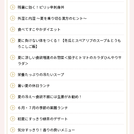
残暑に効く！ピリッ辛刺身丼
外湿と内湿 〜夏を乗り切る漢方のヒント〜
食べてすこやかダイエット
夏に負けない体をつくる！【冬瓜とスペアリブのスープ＆とうも
ろこしご飯】
夏に涼しい食欲増進のお惣菜＜茄子とトマトのカラダひんやりサ
ラダ＞
栄養たっぷりの冷たいスープ
暑い夏の休日ランチ
夏の冷え～食欲不振には生姜がお勧め！
６月・７月の季節の薬膳ランチ
初夏にすっきり緑茶のデザート
気分すっきり！香りの良いメニュー