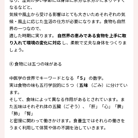
なり、湿気の多い季節には身体に余分な水分がたまりやすく
なるなどと、
気候や風土から受ける影響はとても大きいためそれぞれの気
候・風土に応じた生活の仕方が必要になります。食物も自然
界の一つなので、
適した時期に実ります。
自然界の恵みである食物を上手に取
り入れて環境の変化に対応
し、柔軟で丈夫な身体をつくりま
しょう。
④ 食物には五つの味がある
中医学の世界でキーワードとなる
「５」
の数字。
実は食物の味も五行学説的に５つ（
五味
（ごみ）に分けてい
ます。
そして、食味によって異なる作用があるとされています。ま
た五味はそれぞれ体の五臓（ごぞう）、「肝」「心」「脾」
「肺」「腎」
と密接に関わって働きかけます。食養生ではそれらの働きを
うまく利用して体質や体の不調を治していきます。