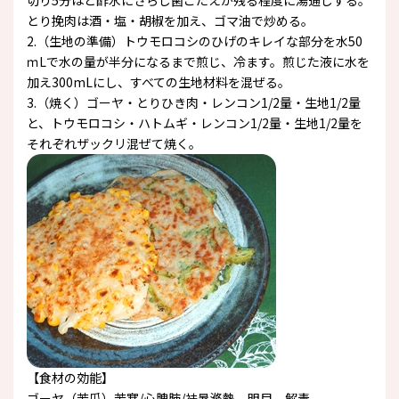
切り5分ほど酢水にさらし歯ごたえが残る程度に湯通しする。
とり挽肉は酒・塩・胡椒を加え、ゴマ油で炒める。
2.（生地の準備）トウモロコシのひげのキレイな部分を水50
ｍLで水の量が半分になるまで煎じ、冷ます。煎じた液に水を
加え300mLにし、すべての生地材料を混ぜる。
3.（焼く）ゴーヤ・とりひき肉・レンコン1/2量・生地1/2量
と、トウモロコシ・ハトムギ・レンコン1/2量・生地1/2量を
それぞれザックリ混ぜて焼く。
【食材の効能】
ゴーヤ（苦瓜）苦寒/心脾肺/袪暑滌熱、明目、解毒