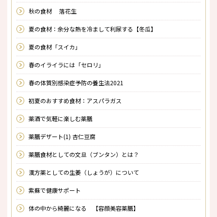
秋の食材 落花生
夏の食材：余分な熱を冷まして利尿する【冬瓜】
夏の食材「スイカ」
春のイライラには「セロリ」
春の体質別感染症予防の養生法2021
初夏のおすすめ食材：アスパラガス
薬酒で気軽に楽しむ薬膳
薬膳デザート(1) 杏仁豆腐
薬膳食材としての文旦（ブンタン）とは？
漢方薬としての生姜（しょうが）について
紫蘇で健康サポート
体の中から綺麗になる 【容顔美容薬膳】