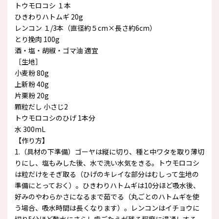
トウモロコシ １本
ひきわりハトムギ 20g
レンコン １/3本（直径約５cm×長さ約6cm）
とり挽肉 100g
酒・塩・胡椒・ゴマ油 適宜
［生地］
小麦粉 80g
上新粉 40g
片栗粉 20g
顆粒だし 小さじ2
トウモロコシのひげ 1本分
水 300mL
【作り方】
1.（具材の下準備）ゴーヤは縦に切り、種と中ワタを取り薄切
りにし、塩もみした後、水で洗い水気をきる。トウモロコシ
は粒だけをそぎ取る（ひげのキレイな部分はむしって生地の
準備にとっておく）。ひきわりハトムギは10分ほど吸水後、
好みのやわらかさになるまで茹でる（丸ごとのハトムギを使
う場合、吸水時間は長くなります）。レンコンはイチョウに