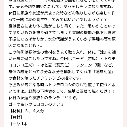
す。天気予想を聞いただけで、夏バテしそうになりますね。
休日に家族や友達が集まった時などお喋りしながら楽しく作
って一緒に夏の養生をしてみてはいかがでしょうか？？
夏は暑さにより体に熱がこもり易く、また、暑いからといっ
て冷たいものを摂り過ぎてしまうと胃腸の機能が低下し食欲
不振になるばかりか、水分代謝がうまくいかず浮腫み等の原
因になることも…。
この時季は寒涼性の食材をうまく取り入れ、体に『涼』を補
い元気に過ごしたいですね。今回はゴーヤ（苦瓜）・トウモ
ロコシ（玉米）・はと麦（薏苡仁）・レンコン（藕）など、
身体の熱をとって余分な水分を排出してくれる『清熱利湿』
の食材を使ったチヂミレシピの紹介です。
浮腫みが気になる時はトウモロコシのひげも煎じて使うとよ
いですよ。野菜の下準備をして、生地と混ぜて焼くだけ！！
休日の友達や家族とのランチにどうぞ。
ゴーヤ＆トウモロコシのチヂミ
【材料】３、４人分
［具材］
ゴーヤ 1本