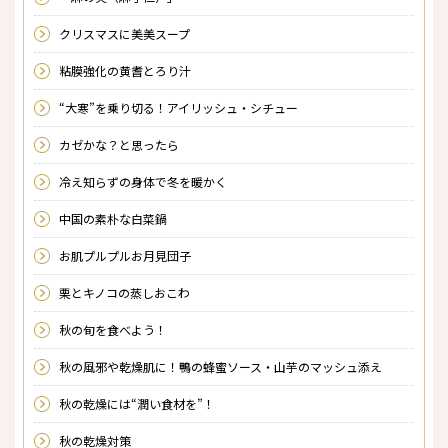
クリスマスに美美スープ
粘膜強化の黄耆とろり汁
“大寒”を乗り切る！アイリッシュ・シチュー
カゼかな？と思ったら
冷え知らずの身体で冬を暖かく
中国の素朴な白菜鍋
お肌プルプルお月見団子
栗とキノコの蒸しおこわ
秋の旬を食べよう！
秋の風邪や乾燥肌に！鴨の蜂蜜ソース・山芋のマッシュ添え
秋の乾燥には“潤い食材を”！
秋の乾燥対策