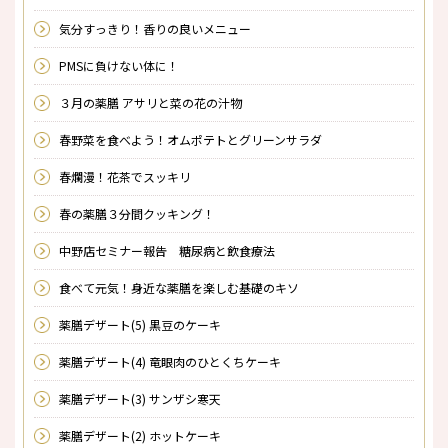
気分すっきり！香りの良いメニュー
PMSに負けない体に！
３月の薬膳 アサリと菜の花の汁物
春野菜を食べよう！オムポテトとグリーンサラダ
春爛漫！花茶でスッキリ
春の薬膳３分間クッキング！
中野店セミナー報告 糖尿病と飲食療法
食べて元気！身近な薬膳を楽しむ基礎のキソ
薬膳デザート(5) 黒豆のケーキ
薬膳デザート(4) 竜眼肉のひとくちケーキ
薬膳デザート(3) サンザシ寒天
薬膳デザート(2) ホットケーキ