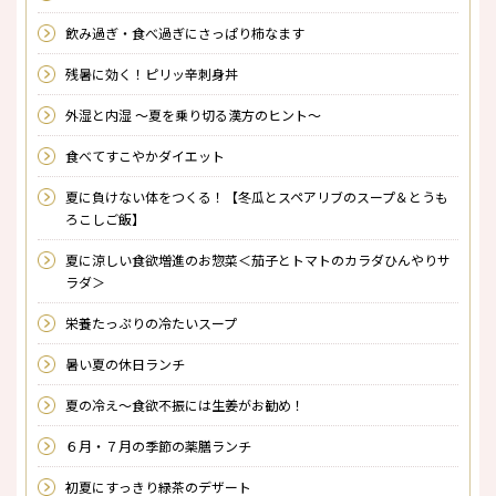
飲み過ぎ・食べ過ぎにさっぱり柿なます
残暑に効く！ピリッ辛刺身丼
外湿と内湿 〜夏を乗り切る漢方のヒント〜
食べてすこやかダイエット
夏に負けない体をつくる！【冬瓜とスペアリブのスープ＆とうも
ろこしご飯】
夏に涼しい食欲増進のお惣菜＜茄子とトマトのカラダひんやりサ
ラダ＞
栄養たっぷりの冷たいスープ
暑い夏の休日ランチ
夏の冷え～食欲不振には生姜がお勧め！
６月・７月の季節の薬膳ランチ
初夏にすっきり緑茶のデザート