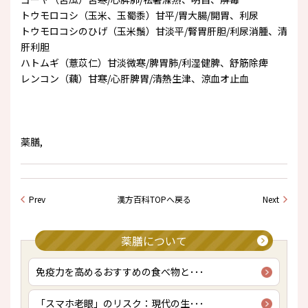
トウモロコシ（玉米、玉蜀黍）甘平/胃大腸/開胃、利尿
トウモロコシのひげ（玉米鬚）甘淡平/腎胃肝胆/利尿消腫、清
肝利胆
ハトムギ（薏苡仁）甘淡微寒/脾胃肺/利湿健脾、舒筋除痺
レンコン（藕）甘寒/心肝脾胃/清熱生津、涼血オ止血
薬膳,
Prev
漢方百科TOPへ戻る
Next
薬膳について
免疫力を高めるおすすめの食べ物と･･･
「スマホ老眼」のリスク：現代の生･･･