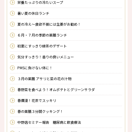
栄養たっぷりの冷たいスープ
暑い夏の休日ランチ
夏の冷え～食欲不振には生姜がお勧め！
６月・７月の季節の薬膳ランチ
初夏にすっきり緑茶のデザート
気分すっきり！香りの良いメニュー
PMSに負けない体に！
３月の薬膳 アサリと菜の花の汁物
春野菜を食べよう！オムポテトとグリーンサラダ
春爛漫！花茶でスッキリ
春の薬膳３分間クッキング！
中野店セミナー報告 糖尿病と飲食療法