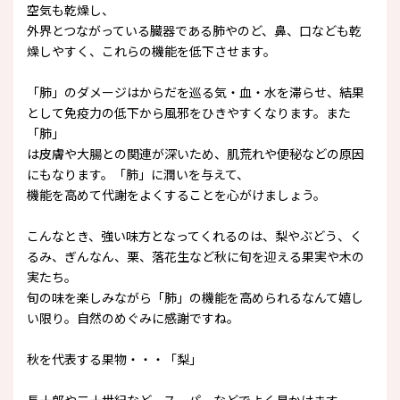
空気も乾燥し、
外界とつながっている臓器である肺やのど、鼻、口なども乾
燥しやすく、これらの機能を低下させます。
「肺」のダメージはからだを巡る気・血・水を滞らせ、結果
として免疫力の低下から風邪をひきやすくなります。また
「肺」
は皮膚や大腸との関連が深いため、肌荒れや便秘などの原因
にもなります。「肺」に潤いを与えて、
機能を高めて代謝をよくすることを心がけましょう。
こんなとき、強い味方となってくれるのは、梨やぶどう、く
るみ、ぎんなん、栗、落花生など秋に旬を迎える果実や木の
実たち。
旬の味を楽しみながら「肺」の機能を高められるなんて嬉し
い限り。自然のめぐみに感謝ですね。
秋を代表する果物・・・「梨」