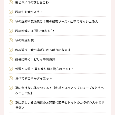
栗とキノコの蒸しおこわ
秋の旬を食べよう！
秋の風邪や乾燥肌に！鴨の蜂蜜ソース・山芋のマッシュ添え
秋の乾燥には“潤い食材を”！
秋の乾燥対策
飲み過ぎ・食べ過ぎにさっぱり柿なます
残暑に効く！ピリッ辛刺身丼
外湿と内湿 〜夏を乗り切る漢方のヒント〜
食べてすこやかダイエット
夏に負けない体をつくる！【冬瓜とスペアリブのスープ＆とうも
ろこしご飯】
夏に涼しい食欲増進のお惣菜＜茄子とトマトのカラダひんやりサ
ラダ＞