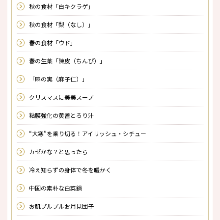
秋の食材「白キクラゲ」
秋の食材「梨（なし）」
春の食材「ウド」
春の生薬「陳皮（ちんぴ）」
「麻の実（麻子仁）」
クリスマスに美美スープ
粘膜強化の黄耆とろり汁
“大寒”を乗り切る！アイリッシュ・シチュー
カゼかな？と思ったら
冷え知らずの身体で冬を暖かく
中国の素朴な白菜鍋
お肌プルプルお月見団子