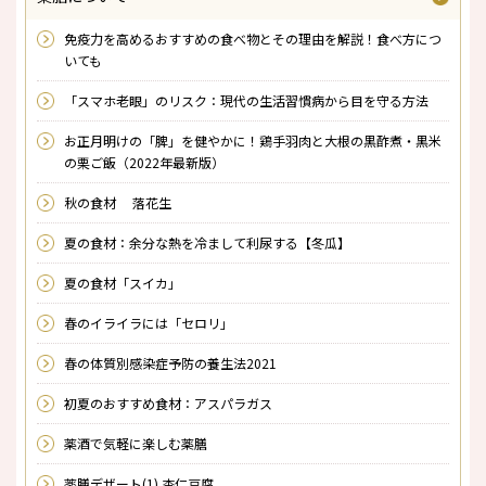
免疫力を高めるおすすめの食べ物とその理由を解説！食べ方につ
いても
「スマホ老眼」のリスク：現代の生活習慣病から目を守る方法
お正月明けの「脾」を健やかに！鶏手羽肉と大根の黒酢煮・黒米
の栗ご飯（2022年最新版）
秋の食材 落花生
夏の食材：余分な熱を冷まして利尿する【冬瓜】
夏の食材「スイカ」
春のイライラには「セロリ」
春の体質別感染症予防の養生法2021
初夏のおすすめ食材：アスパラガス
薬酒で気軽に楽しむ薬膳
薬膳デザート(1) 杏仁豆腐