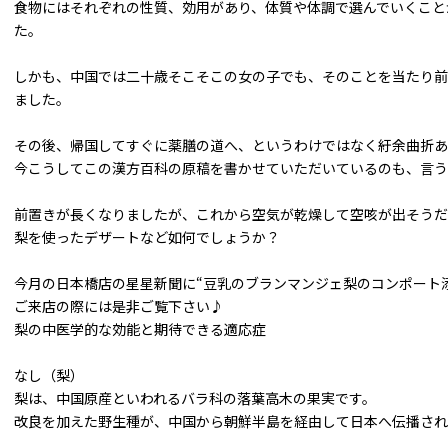
食物にはそれぞれの性質、効用があり、体質や体調で選んでいくこと
た。
しかも、中国では二十歳そこそこの女の子でも、そのことを当たり前
ました。
その後、帰国してすぐに薬膳の道へ、というわけではなく紆余曲折あ
今こうしてこの漢方百科の原稿を書かせていただいているのも、言う
前置きが長くなりましたが、これから空気が乾燥して空咳が出そうだ
梨を使ったデザートなど如何でしょうか？
今月の日本橋店の星星新聞に“豆乳のブランマンジェ梨のコンポート
ご来店の際には是非ご覧下さい♪
梨の中医学的な効能と期待できる適応症
なし（梨）
梨は、中国原産といわれるバラ科の落葉高木の果実です。
改良を加えた野生種が、中国から朝鮮半島を経由して日本へ伝播され