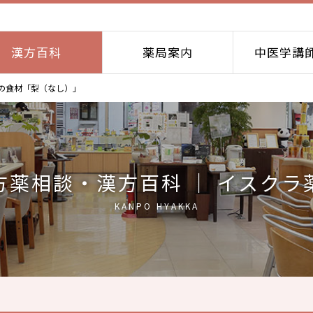
漢方百科
薬局案内
中医学講
の食材「梨（なし）」
方薬相談・漢方百科 ｜ イスクラ
KANPO HYAKKA