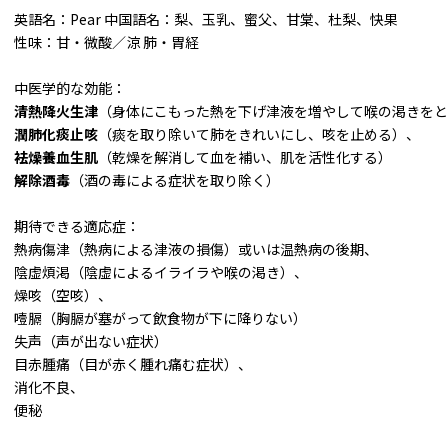
英語名：Pear 中国語名：梨、玉乳、蜜父、甘棠、杜梨、快果
性味：甘・微酸／涼 肺・胃経
中医学的な効能：
清熱降火生津
（身体にこもった熱を下げ津液を増やして喉の渇きをと
潤肺化痰止咳
（痰を取り除いて肺をきれいにし、咳を止める）、
袪燥養血生肌
（乾燥を解消して血を補い、肌を活性化する）
解除酒毒
（酒の毒による症状を取り除く）
期待できる適応症：
熱病傷津（熱病による津液の損傷）或いは温熱病の後期、
陰虚煩渇（陰虚によるイライラや喉の渇き）、
燥咳（空咳）、
噎膈（胸膈が塞がって飲食物が下に降りない）
失声（声が出ない症状）
目赤腫痛（目が赤く腫れ痛む症状）、
消化不良、
便秘