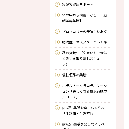
紫蘇で健康サポート
体の中から綺麗になる 【容
顔美容薬膳】
ブロッコリーの美味しいお話
肥満症にオススメ ハトムギ
秋の食養生（やまいもで元気
と潤いを取り戻しましょ
う）
慢性便秘の薬膳!
ホテルオークラコラボレーシ
ョン「美しくなる贅沢薬膳フ
ルコース」
症状別 薬膳を楽しむゆうべ
「生理痛・生理不順」
症状別 薬膳を楽しむゆうべ