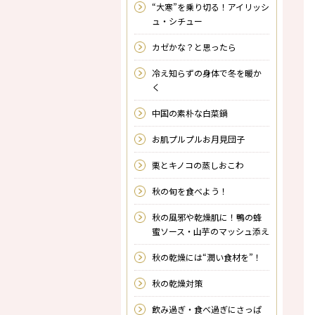
“大寒”を乗り切る！アイリッシ
ュ・シチュー
カゼかな？と思ったら
冷え知らずの身体で冬を暖か
く
中国の素朴な白菜鍋
お肌プルプルお月見団子
栗とキノコの蒸しおこわ
秋の旬を食べよう！
秋の風邪や乾燥肌に！鴨の蜂
蜜ソース・山芋のマッシュ添え
秋の乾燥には“潤い食材を”！
秋の乾燥対策
飲み過ぎ・食べ過ぎにさっぱ