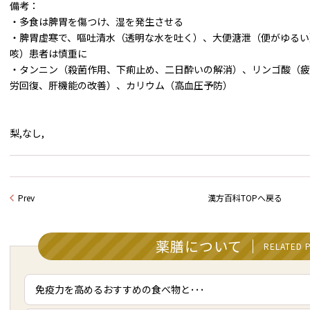
備考：
・多食は脾胃を傷つけ、湿を発生させる
・脾胃虚寒で、嘔吐清水（透明な水を吐く）、大便溏泄（便がゆるい
咳）患者は慎重に
・タンニン（殺菌作用、下痢止め、二日酔いの解消）、リンゴ酸（疲
労回復、肝機能の改善）、カリウム（高血圧予防）
梨,なし,
Prev
漢方百科TOPへ戻る
薬膳について
RELATED 
免疫力を高めるおすすめの食べ物と･･･