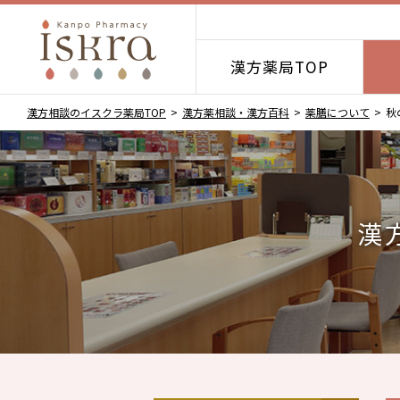
漢方薬局TOP
漢方相談のイスクラ薬局TOP
漢方薬相談・漢方百科
薬膳について
秋
漢