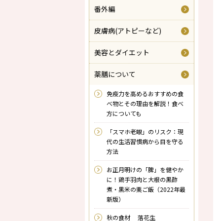
番外編
皮膚病(アトピーなど)
美容とダイエット
薬膳について
免疫力を高めるおすすめの食
べ物とその理由を解説！食べ
方についても
「スマホ老眼」のリスク：現
代の生活習慣病から目を守る
方法
お正月明けの「脾」を健やか
に！鶏手羽肉と大根の黒酢
煮・黒米の栗ご飯（2022年最
新版）
秋の食材 落花生