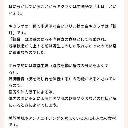
耳に形が似ていることからキクラゲは中国語で「木耳」とい
います。
キクラゲの一種で半透明な白いフリル状の白キクラゲは「銀
耳」です。
「銀耳」は滋養のある不老長寿の食品として珍重され、
栽培技術が向上する前は野生ものしか取れなかったので非常
に貴重なものでした。
中医学的には
滋陰生津
（陰液を補い唾液の分泌をよくす
る）、
潤肺養胃
（肺を潤し胃を保養する）の効能があるとされてい
るので、
疲労や体力低下による咳、
体内の潤い不足による口渇や肌の乾燥や空咳などの症状が気
になるときによいでしょう。
美顔美肌やアンチエイジングを考えている人にも人気の食材
です。