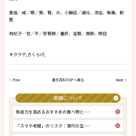
食塩…咸／寒／胃、腎、大、小腸経／涌吐、涼血、解毒、軟
堅
枸杞子…甘／平／肝腎肺／養肝、滋腎、潤肺、明目
キクラゲ,きくらげ,
Prev
漢方百科TOPへ戻る
Next
薬膳について
免疫力を高めるおすすめの食べ物と･･･
「スマホ老眼」のリスク：現代の生･･･