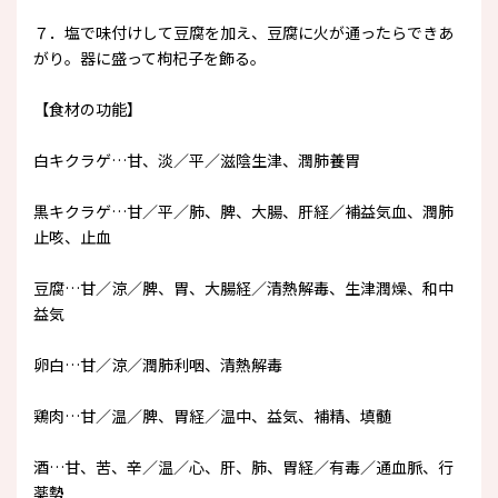
７．塩で味付けして豆腐を加え、豆腐に火が通ったらできあ
がり。器に盛って枸杞子を飾る。
【食材の功能】
白キクラゲ…甘、淡／平／滋陰生津、潤肺養胃
黒キクラゲ…甘／平／肺、脾、大腸、肝経／補益気血、潤肺
止咳、止血
豆腐…甘／涼／脾、胃、大腸経／清熱解毒、生津潤燥、和中
益気
卵白…甘／涼／潤肺利咽、清熱解毒
鶏肉…甘／温／脾、胃経／温中、益気、補精、填髄
酒…甘、苦、辛／温／心、肝、肺、胃経／有毒／通血脈、行
薬勢