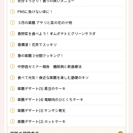
気分すっきり！香りの良いメニュー
PMSに負けない体に！
３月の薬膳 アサリと菜の花の汁物
春野菜を食べよう！オムポテトとグリーンサラダ
春爛漫！花茶でスッキリ
春の薬膳３分間クッキング！
中野店セミナー報告 糖尿病と飲食療法
食べて元気！身近な薬膳を楽しむ基礎のキソ
薬膳デザート(5) 黒豆のケーキ
薬膳デザート(4) 竜眼肉のひとくちケーキ
薬膳デザート(3) サンザシ寒天
薬膳デザート(2) ホットケーキ