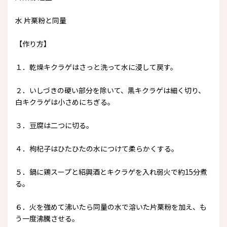
水 片栗粉と同量
【作り方】
１．乾燥キクラゲはさっと洗って水に浸して戻す。
２．いしづきの硬い部分を除いて、黒キクラゲは細く切り、
白キクラゲは小さめにちぎる。
３．豆腐は二つに切る。
４．枸杞子はひたひたの水につけて柔らかくする。
５．鍋に鶏スープと紹興酒とキクラゲを入れ弱火で約15分煮
る。
６．火を強めて沸いたら同量の水で溶いた片栗粉を加え、も
う一度沸騰させる。