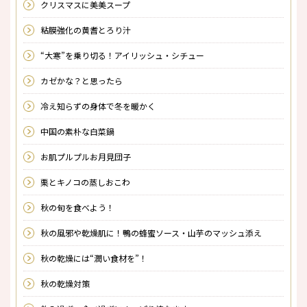
クリスマスに美美スープ
粘膜強化の黄耆とろり汁
“大寒”を乗り切る！アイリッシュ・シチュー
カゼかな？と思ったら
冷え知らずの身体で冬を暖かく
中国の素朴な白菜鍋
お肌プルプルお月見団子
栗とキノコの蒸しおこわ
秋の旬を食べよう！
秋の風邪や乾燥肌に！鴨の蜂蜜ソース・山芋のマッシュ添え
秋の乾燥には“潤い食材を”！
秋の乾燥対策