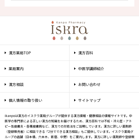
漢方薬局TOP
漢方百科
薬局案内
中医学講師紹介
漢方相談
お問い合わせ
個人情報の取り扱い
サイトマップ
ikanpoは漢方のイスクラ薬局グループが提供する漢方情報・健康相談の情報サイトです。中
医学の専門家による正しい漢方の知識をお届けするため、漢方百科では不妊・冷え症・アト
ピー性皮膚炎・各種皮膚病など、漢方での対処法をご説明しています。漢方に詳しい薬剤師
（登録販売者）に相談できる「2分でできる漢方相談」もご提供しています。イスクラ薬局グ
ループの店舗（日本橋、六本木、新宿、中野）をご案内します。漢方に詳しい薬剤師や登録販