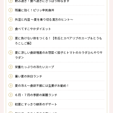
飲み過ぎ・食べ過ぎにさっぱり柿なます
残暑に効く！ピリッ辛刺身丼
外湿と内湿 〜夏を乗り切る漢方のヒント〜
食べてすこやかダイエット
夏に負けない体をつくる！【冬瓜とスペアリブのスープ＆とうも
ろこしご飯】
夏に涼しい食欲増進のお惣菜＜茄子とトマトのカラダひんやりサ
ラダ＞
栄養たっぷりの冷たいスープ
暑い夏の休日ランチ
夏の冷え～食欲不振には生姜がお勧め！
６月・７月の季節の薬膳ランチ
初夏にすっきり緑茶のデザート