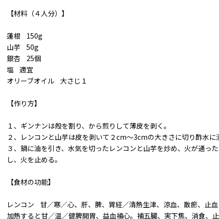
【材料（４人分）】
蓮根 150g
山芋 50g
銀杏 25個
塩 適宜
オリーブオイル 大さじ１
【作り方】
１、ギンナンは殻を割り、から煎りして薄皮を剥く。
２、レンコンと山芋は皮を剥いて２cm～3cmの大きさに切り酢水に
３、鍋に油を引き、水気を切ったレンコンと山芋を炒め、火が通った
し、火を止める。
【食材の功能】
レンコン 甘／寒／心、肝、脾、胃経／清熱生津、涼血、散瘀、止血
加熱すると甘／温／健脾開胃、益血補心。補五臓、実下焦、消食、止