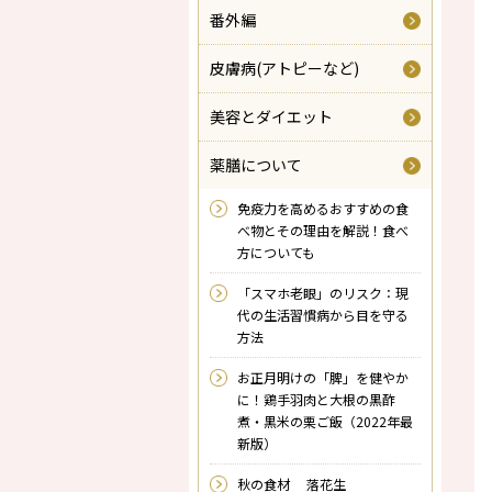
番外編
皮膚病(アトピーなど)
美容とダイエット
薬膳について
免疫力を高めるおすすめの食
べ物とその理由を解説！食べ
方についても
「スマホ老眼」のリスク：現
代の生活習慣病から目を守る
方法
お正月明けの「脾」を健やか
に！鶏手羽肉と大根の黒酢
煮・黒米の栗ご飯（2022年最
新版）
秋の食材 落花生