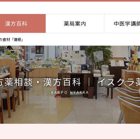
漢方百科
薬局案内
中医学講
の食材「蓮根」
方薬相談・漢方百科 ｜ イスクラ
KANPO HYAKKA