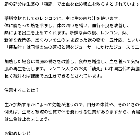
節の部分は生薬の「藕節」で出血を止め鬱血を散らすとされています
薬膳食材としてのレンコンは、主に生の絞り汁を使います。
体に籠もった熱を冷まし、体の潤いを補い、血行不良を改善し、
熱による出血を止めてくれます。新鮮な芦の根、レンコン、梨、
新鮮な麦門冬、黒くわいを生のまま絞った飲み物を「五汁飲」といい
「蓮梨汁」は同量の生の蓮根と梨をジューサーにかけたジュースで二
加熱した場合は胃腸の働きを改善し、食欲を増進し、血を養って気持
肌の再生を促します。レンコン入りのお粥「藕粥」は中国古代の薬膳
長く続ければ健康で長生きできるとされています。
注意することは？
生か加熱するかによって効能が違うので、自分の体質や、そのときの
例えば、生だと寒涼の性質で体を潤わせる性質がありますから、胃腸
は生食は止めましょう。
お勧めレシピ