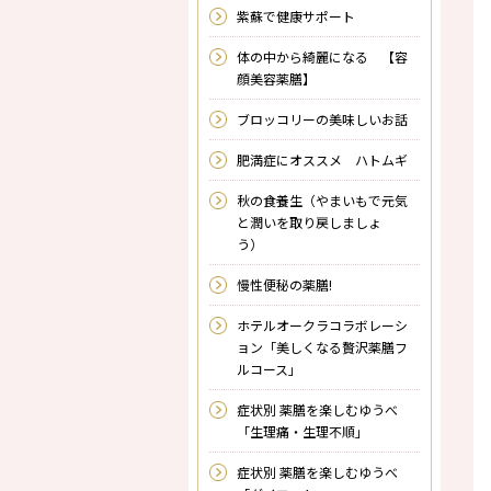
紫蘇で健康サポート
体の中から綺麗になる 【容
顔美容薬膳】
ブロッコリーの美味しいお話
肥満症にオススメ ハトムギ
秋の食養生（やまいもで元気
と潤いを取り戻しましょ
う）
慢性便秘の薬膳!
ホテルオークラコラボレーシ
ョン「美しくなる贅沢薬膳フ
ルコース」
症状別 薬膳を楽しむゆうべ
「生理痛・生理不順」
症状別 薬膳を楽しむゆうべ