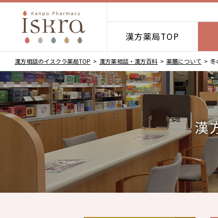
漢方薬局TOP
漢方相談のイスクラ薬局TOP
漢方薬相談・漢方百科
薬膳について
冬
漢