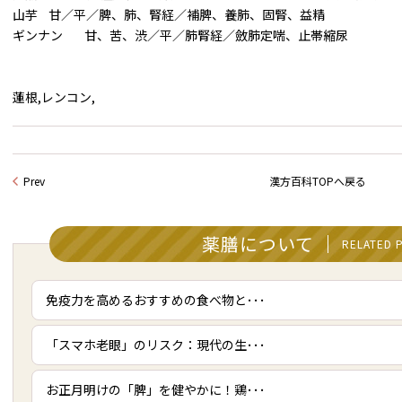
山芋 甘／平／脾、肺、腎経／補脾、養肺、固腎、益精
ギンナン 甘、苦、渋／平／肺腎経／斂肺定喘、止帯縮尿
蓮根,レンコン,
Prev
漢方百科TOPへ戻る
薬膳について
RELATED 
免疫力を高めるおすすめの食べ物と･･･
「スマホ老眼」のリスク：現代の生･･･
お正月明けの「脾」を健やかに！鶏･･･