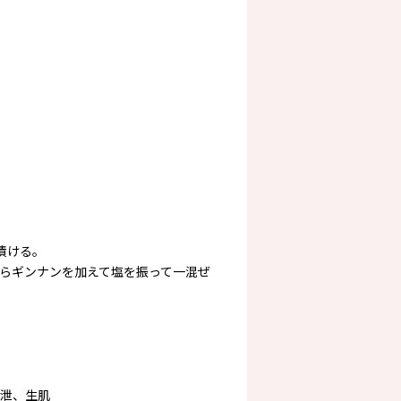
漬ける。
らギンナンを加えて塩を振って一混ぜ
泄、生肌