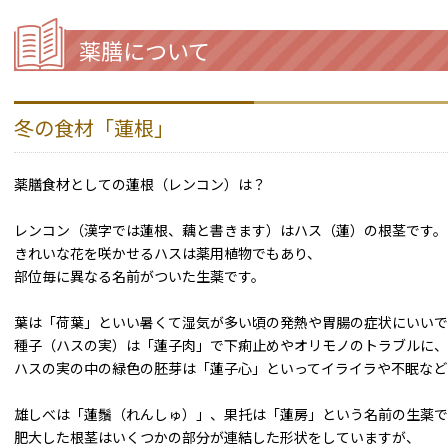
薬膳について
冬の食材「蓮根」
薬膳食材としての蓮根（レンコン）は？
レンコン（漢字では蓮根、藕と書きます）はハス（蓮）の根茎です。
きれいな花を咲かせるハスは薬用植物でもあり、
部位毎に異なる名前がついた生薬です。
葉は「荷葉」といい暑くて湿気が多い頃の発熱や胃腸の症状にいいで
種子（ハスの実）は「蓮子肉」で下痢止めやオリモノのトラブルに、
ハスの実の中の緑色の胚芽は「蓮子心」といってイライラや不眠など
雄しべは「蓮鬚（れんしゅ）」、果托は「蓮房」という名前の生薬で
肥大した根茎はいくつかの部分が連結した形状をしていますが、