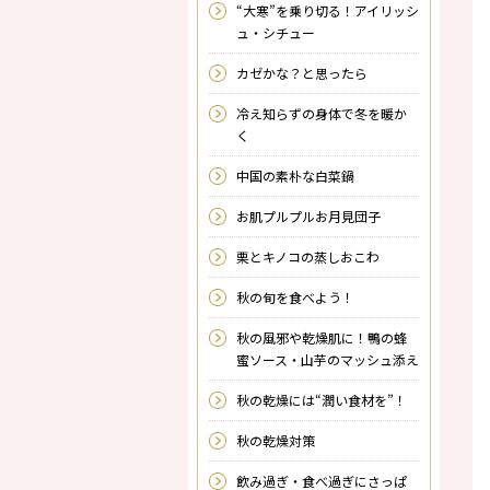
“大寒”を乗り切る！アイリッシ
ュ・シチュー
カゼかな？と思ったら
冷え知らずの身体で冬を暖か
く
中国の素朴な白菜鍋
お肌プルプルお月見団子
栗とキノコの蒸しおこわ
秋の旬を食べよう！
秋の風邪や乾燥肌に！鴨の蜂
蜜ソース・山芋のマッシュ添え
秋の乾燥には“潤い食材を”！
秋の乾燥対策
飲み過ぎ・食べ過ぎにさっぱ