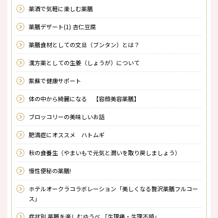
薬酒で気軽に楽しむ薬膳
薬膳デザート(1) 杏仁豆腐
薬膳食材としての文旦（ブンタン）とは？
漢方薬としての生姜（しょうが）について
紫蘇で健康サポート
体の中から綺麗になる 【容顔美容薬膳】
ブロッコリーの美味しいお話
肥満症にオススメ ハトムギ
秋の食養生（やまいもで元気と潤いを取り戻しましょう）
慢性便秘の薬膳!
ホテルオークラコラボレーション「美しくなる贅沢薬膳フルコー
ス」
症状別 薬膳を楽しむゆうべ 「生理痛・生理不順」