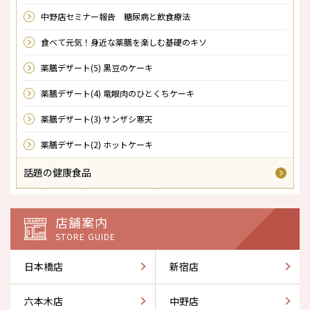
中野店セミナー報告 糖尿病と飲食療法
食べて元気！身近な薬膳を楽しむ基礎のキソ
薬膳デザート(5) 黒豆のケーキ
薬膳デザート(4) 竜眼肉のひとくちケーキ
薬膳デザート(3) サンザシ寒天
薬膳デザート(2) ホットケーキ
話題の健康食品
店舗案内
STORE GUIDE
日本橋店
新宿店
六本木店
中野店