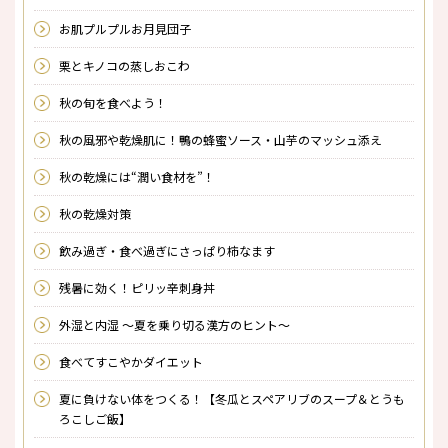
お肌プルプルお月見団子
栗とキノコの蒸しおこわ
秋の旬を食べよう！
秋の風邪や乾燥肌に！鴨の蜂蜜ソース・山芋のマッシュ添え
秋の乾燥には“潤い食材を”！
秋の乾燥対策
飲み過ぎ・食べ過ぎにさっぱり柿なます
残暑に効く！ピリッ辛刺身丼
外湿と内湿 〜夏を乗り切る漢方のヒント〜
食べてすこやかダイエット
夏に負けない体をつくる！【冬瓜とスペアリブのスープ＆とうも
ろこしご飯】