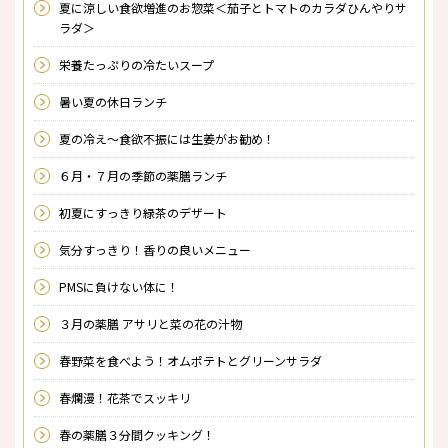
夏に涼しい食欲増進のお惣菜＜茄子とトマトのカラダひんやりサ
ラダ＞
栄養たっぷりの冷たいスープ
暑い夏の休日ランチ
夏の冷え～食欲不振には生姜がお勧め！
６月・７月の季節の薬膳ランチ
初夏にすっきり緑茶のデザート
気分すっきり！香りの良いメニュー
PMSに負けない体に！
３月の薬膳 アサリと菜の花の汁物
春野菜を食べよう！オムポテトとグリーンサラダ
春爛漫！花茶でスッキリ
春の薬膳３分間クッキング！