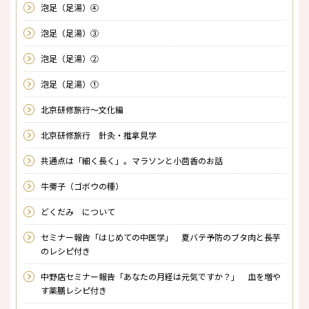
泡足（足湯）④
泡足（足湯）③
泡足（足湯）②
泡足（足湯）①
北京研修旅行～文化編
北京研修旅行 針灸・推拿見学
共通点は「細く長く」。マラソンと小茴香のお話
牛蒡子（ゴボウの種）
どくだみ について
セミナー報告「はじめての中医学」 夏バテ予防のブタ肉と長芋
のレシピ付き
中野店セミナー報告「あなたの月経は元気ですか？」 血を増や
す薬膳レシピ付き