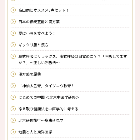
高山病にオススメ3点セット！
日本の伝統芸能と漢方薬
夏は小豆を食べよう！
ギックリ腰と漢方
腹式呼吸はリラックス、胸式呼吸は目覚めに？？「呼吸してます
か？」～正しい呼吸法～
漢方薬の原典
「神仙太乙膏」タイツコウ軟膏！
はじめての中国 ＜北京中医学研修＞
冷え取り健康法を中医学的に考える
北京研修旅行～皮膚科見学
地震と人と東洋医学