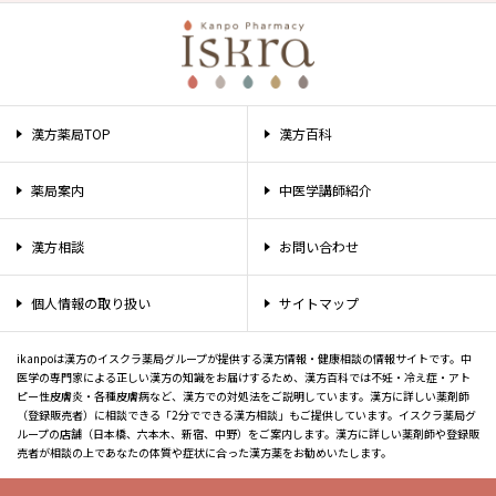
漢方薬局TOP
漢方百科
薬局案内
中医学講師紹介
漢方相談
お問い合わせ
個人情報の取り扱い
サイトマップ
ikanpoは漢方のイスクラ薬局グループが提供する漢方情報・健康相談の情報サイトです。中
医学の専門家による正しい漢方の知識をお届けするため、漢方百科では不妊・冷え症・アト
ピー性皮膚炎・各種皮膚病など、漢方での対処法をご説明しています。漢方に詳しい薬剤師
（登録販売者）に相談できる「2分でできる漢方相談」もご提供しています。イスクラ薬局グ
ループの店舗（日本橋、六本木、新宿、中野）をご案内します。漢方に詳しい薬剤師や登録販
売者が相談の上であなたの体質や症状に合った漢方薬をお勧めいたします。