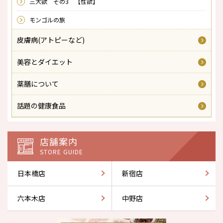
三大欲 その3 【性欲】
モンゴルの旅
皮膚病(アトピーなど)
美容とダイエット
薬膳について
話題の健康食品
店舗案内
STORE GUIDE
日本橋店
新宿店
六本木店
中野店