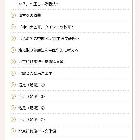
か？」～正しい呼吸法～
漢方薬の原典
「神仙太乙膏」タイツコウ軟膏！
はじめての中国 ＜北京中医学研修＞
冷え取り健康法を中医学的に考える
北京研修旅行～皮膚科見学
地震と人と東洋医学
泡足（足湯）④
泡足（足湯）③
泡足（足湯）②
泡足（足湯）①
北京研修旅行～文化編