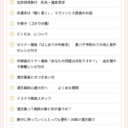
北京研修旅行 針灸・推拿見学
共通点は「細く長く」。マラソンと小茴香のお話
牛蒡子（ゴボウの種）
どくだみ について
セミナー報告「はじめての中医学」 夏バテ予防のブタ肉と長芋
のレシピ付き
中野店セミナー報告「あなたの月経は元気ですか？」 血を増や
す薬膳レシピ付き
漢方薬局とのつきあい方
漢方薬初心者の方へ よくある質問
イスクラ薬局スタッフ
漢方薬って病院の薬と何が違うの？
旅行に持っていくととっても便利！お助け漢方薬①