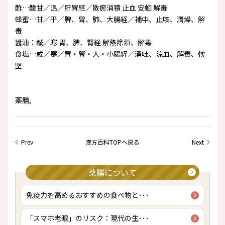
酢…酸甘／温／肝胃経／散瘀消積 止血 安蛔 解毒
蜂蜜…甘／平／脾、胃、肺、大腸経／補中、止咳、潤燥、解
毒
醤油：鹹／寒 胃、脾、腎経 解熱除煩、解毒
食塩…咸／寒／胃・腎・大・小腸経／涌吐、涼血、解毒、軟
堅
薬膳,
Prev
漢方百科TOPへ戻る
Next
薬膳について
免疫力を高めるおすすめの食べ物と･･･
「スマホ老眼」のリスク：現代の生･･･