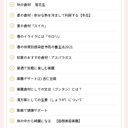
秋の食材 落花生
夏の食材：余分な熱を冷まして利尿する【冬瓜】
夏の食材「スイカ」
春のイライラには「セロリ」
春の体質別感染症予防の養生法2021
初夏のおすすめ食材：アスパラガス
薬酒で気軽に楽しむ薬膳
薬膳デザート(1) 杏仁豆腐
薬膳食材としての文旦（ブンタン）とは？
漢方薬としての生姜（しょうが）について
紫蘇で健康サポート
体の中から綺麗になる 【容顔美容薬膳】