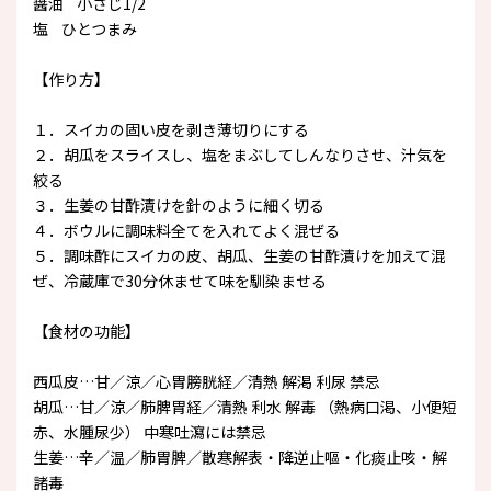
醤油 小さじ1/2
塩 ひとつまみ
【作り方】
１．スイカの固い皮を剥き薄切りにする
２．胡瓜をスライスし、塩をまぶしてしんなりさせ、汁気を
絞る
３．生姜の甘酢漬けを針のように細く切る
４．ボウルに調味料全てを入れてよく混ぜる
５．調味酢にスイカの皮、胡瓜、生姜の甘酢漬けを加えて混
ぜ、冷蔵庫で30分休ませて味を馴染ませる
【食材の功能】
西瓜皮…甘／涼／心胃膀胱経／清熱 解渇 利尿 禁忌
胡瓜…甘／涼／肺脾胃経／清熱 利水 解毒 （熱病口渇、小便短
赤、水腫尿少） 中寒吐瀉には禁忌
生姜…辛／温／肺胃脾／散寒解表・降逆止嘔・化痰止咳・解
諸毒