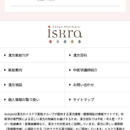
漢方薬局TOP
漢方百科
薬局案内
中医学講師紹介
漢方相談
お問い合わせ
個人情報の取り扱い
サイトマップ
ikanpoは漢方のイスクラ薬局グループが提供する漢方情報・健康相談の情報サイトです。中
医学の専門家による正しい漢方の知識をお届けするため、漢方百科では不妊・冷え症・アト
ピー性皮膚炎・各種皮膚病など、漢方での対処法をご説明しています。漢方に詳しい薬剤師
（登録販売者）に相談できる「2分でできる漢方相談」もご提供しています。イスクラ薬局グ