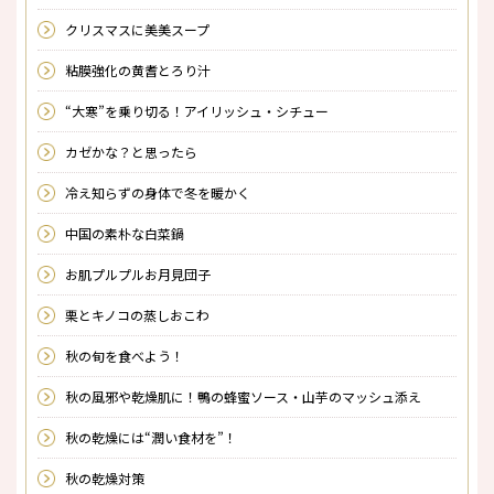
クリスマスに美美スープ
粘膜強化の黄耆とろり汁
“大寒”を乗り切る！アイリッシュ・シチュー
カゼかな？と思ったら
冷え知らずの身体で冬を暖かく
中国の素朴な白菜鍋
お肌プルプルお月見団子
栗とキノコの蒸しおこわ
秋の旬を食べよう！
秋の風邪や乾燥肌に！鴨の蜂蜜ソース・山芋のマッシュ添え
秋の乾燥には“潤い食材を”！
秋の乾燥対策