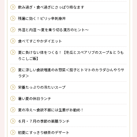
飲み過ぎ・食べ過ぎにさっぱり柿なます
残暑に効く！ピリッ辛刺身丼
外湿と内湿 〜夏を乗り切る漢方のヒント〜
食べてすこやかダイエット
夏に負けない体をつくる！【冬瓜とスペアリブのスープ＆とうも
ろこしご飯】
夏に涼しい食欲増進のお惣菜＜茄子とトマトのカラダひんやりサ
ラダ＞
栄養たっぷりの冷たいスープ
暑い夏の休日ランチ
夏の冷え～食欲不振には生姜がお勧め！
６月・７月の季節の薬膳ランチ
初夏にすっきり緑茶のデザート