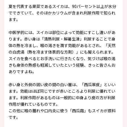
夏を代表する果菜であるスイカは、90パーセント以上が水分
でできていて、そのほかカリウムが含まれ利尿作用で知られ
ます。
中医学的には、スイカは部位によって効能にすこし違いがあ
ります。赤い身は「清熱利尿・解暑生津」利尿することで身
体の熱を冷まし、喉の渇きを潤す効能があるとされ、「天然
の白虎湯（熱を冷ます体表的な方剤）」にも擬えられます。
スイカを食べるとお手洗いに行きたくなり、気づけば喉の渇
きも身体の熱感も軽減していたという経験、きっと皆さんお
ありですよね。
赤い身と外側の固い皮の間の白い層は、「西瓜翠皮」といい
ます。効能はほぼ同じですが赤いところより利尿に優れてい
ます。利尿作用があるものは一般的に中身より皮の方が利尿
作用が優れているものです。
この他に喉の腫れや口内炎に使う「西瓜霜」もスイカが原料
です。