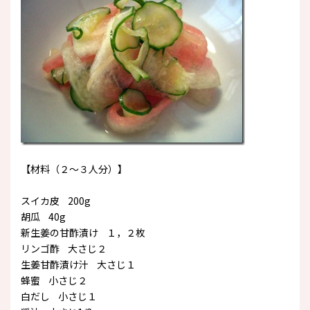
【材料（２～３人分）】
スイカ皮 200g
胡瓜 40g
新生姜の甘酢漬け １，２枚
リンゴ酢 大さじ２
生姜甘酢漬け汁 大さじ１
蜂蜜 小さじ２
白だし 小さじ１