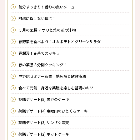
気分すっきり！香りの良いメニュー
PMSに負けない体に！
３月の薬膳 アサリと菜の花の汁物
春野菜を食べよう！オムポテトとグリーンサラダ
春爛漫！花茶でスッキリ
春の薬膳３分間クッキング！
中野店セミナー報告 糖尿病と飲食療法
食べて元気！身近な薬膳を楽しむ基礎のキソ
薬膳デザート(5) 黒豆のケーキ
薬膳デザート(4) 竜眼肉のひとくちケーキ
薬膳デザート(3) サンザシ寒天
薬膳デザート(2) ホットケーキ