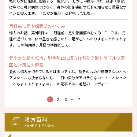
私たちが日常的に経験する「風邪」。 しかし中医学では、風邪（感冒）
は単なる軽い病気ではなく、身体の防御機能の低下を知らせる重要なサ
インと捉えます。 「たかが風邪」と軽視して無理･･･
月経前に足や顔面部のむくみ
婦人のお話、第9回目は “月経前に足や顔面部のむくみ！” です。 月
経が近づく頃、体の重さを感じたり、足がむくんだりすることがありま
す。 この時期は、月経の準備として、･･･
健やかな髪の維持、脱毛防止に漢方は有効？髪トラブルの原
因と対策法を解説
髪のお悩みを抱えている方は多いですね。髪そのものが健康でないとヘ
アスタイルも決まらないし、一日中気分がアガラらない・・・といった
こともよくありますよね。この記事では、毛髪のコンディ･･･
1
2
3
…
7
漢方百科
KANPO HYAKKA