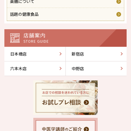
薬膳について
話題の健康食品
店舗案内
STORE GUIDE
日本橋店
新宿店
六本木店
中野店