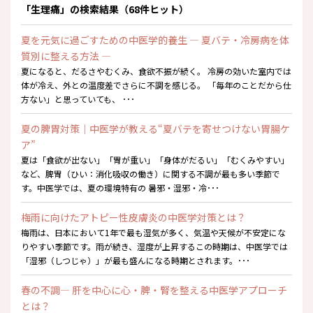
「生理痛」の検索結果（68件ヒット）
夏を元気に過ごすための中医学的養生 ― 夏バテ・冷房病を体
質別に整える方法 ―
夏になると、だるさやむくみ、食欲不振が続く。 冷房の効いた室内では
体が冷え、外との温度差でさらに不調を感じる。 「毎年のことだから仕
方ない」と思っていても、 ･･･
夏の脾胃対策｜中医学が教える“夏バテを寄せつけない胃腸ケ
ア”
夏は「食欲が出ない」「胃が重い」「身体がだるい」「むくみやすい」
など、脾胃（ひい：消化吸収の働き）に関する不調が最も多い季節で
す。中医学では、夏の環境特有の 暑邪・湿邪・冷･･･
梅雨に向けたアトピー性皮膚炎の中医学対策とは？
梅雨は、日本において1年で最も湿気が多く、気温や天候が不安定にな
りやすい季節です。雨が続き、湿度が上昇するこの時期は、中医学では
「湿邪（しつじゃ）」が最も盛んになる時期とされます。･･･
春の不調― 肝を中心に心・脾・腎を整える中医学アプローチ
とは？