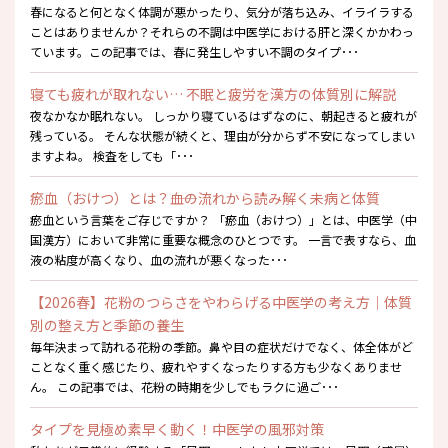
春になると何となく体調が悪かったり、気分が落ち込み、イライラする
ことはありませんか？それらの不調は中医学における肝と深くかかわっ
ています。この記事では、春に発生しやすい不調のタイプ･･･
寝ても疲れが取れない… 不眠と疲労を漢方の体質別に解説
夜なかなか眠れない。 しっかり寝ているはずなのに、朝起きると疲れが
残っている。 そんな状態が続くと、理由が分からず不安になってしまい
ますよね。 検査をしても「･･･
瘀血（おけつ）とは？――血の流れから読み解く未病と体質
瘀血という言葉をご存じですか？ 「瘀血（おけつ）」とは、中医学（中
国漢方）において非常に重要な概念のひとつです。 一言で表すなら、血
液の粘度が高くなり、血の流れが悪くなった･･･
【2026春】花粉のつらさをやわらげる中医学の考え方｜体質
別の整え方と季節の養生
毎年決まって訪れる花粉の季節。鼻や目の症状だけでなく、体全体がど
ことなく重く感じたり、疲れやすくなったりする方も少なくありませ
ん。 この記事では、花粉の時期を少しでもラクに過ご･･･
タイプを見極め素早く動く！中医学の風邪対策