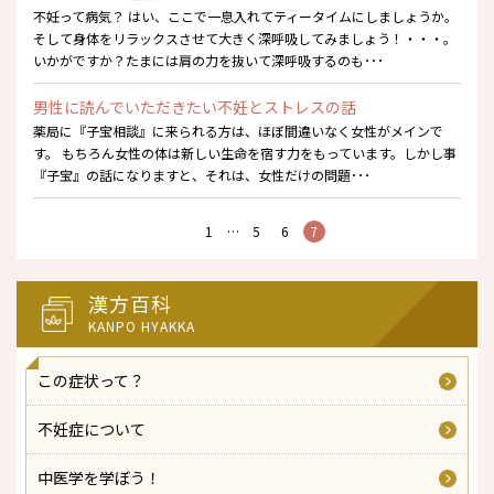
不妊って病気？ はい、ここで一息入れてティータイムにしましょうか。
そして身体をリラックスさせて大きく深呼吸してみましょう！・・・。
いかがですか？たまには肩の力を抜いて深呼吸するのも･･･
男性に読んでいただきたい不妊とストレスの話
薬局に『子宝相談』に来られる方は、ほぼ間違いなく女性がメインで
す。 もちろん女性の体は新しい生命を宿す力をもっています。しかし事
『子宝』の話になりますと、それは、女性だけの問題･･･
1
…
5
6
7
漢方百科
KANPO HYAKKA
この症状って？
不妊症について
中医学を学ぼう！