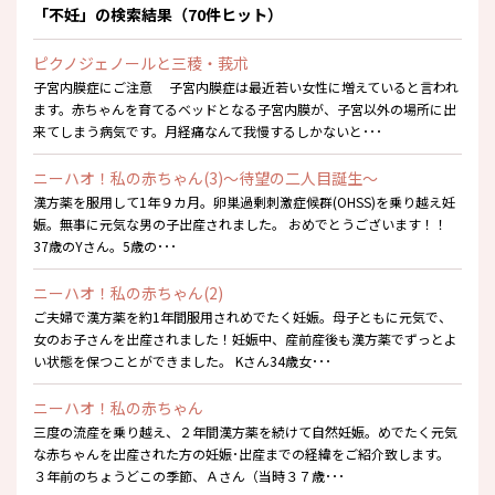
「不妊」の検索結果（70件ヒット）
ピクノジェノールと三稜・莪朮
子宮内膜症にご注意 子宮内膜症は最近若い女性に増えていると言われ
ます。赤ちゃんを育てるベッドとなる子宮内膜が、子宮以外の場所に出
来てしまう病気です。月経痛なんて我慢するしかないと･･･
ニーハオ！私の赤ちゃん(3)～待望の二人目誕生～
漢方薬を服用して1年９カ月。卵巣過剰刺激症候群(OHSS)を乗り越え妊
娠。無事に元気な男の子出産されました。 おめでとうございます！！
37歳のYさん。5歳の･･･
ニーハオ！私の赤ちゃん(2)
ご夫婦で漢方薬を約1年間服用されめでたく妊娠。母子ともに元気で、
女のお子さんを出産されました！妊娠中、産前産後も漢方薬でずっとよ
い状態を保つことができました。 Kさん34歳女･･･
ニーハオ！私の赤ちゃん
三度の流産を乗り越え、２年間漢方薬を続けて自然妊娠。めでたく元気
な赤ちゃんを出産された方の妊娠･出産までの経緯をご紹介致します。
３年前のちょうどこの季節、Ａさん（当時３７歳･･･