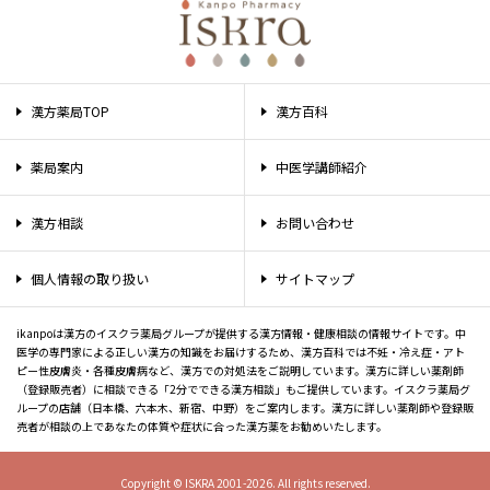
漢方薬局TOP
漢方百科
薬局案内
中医学講師紹介
漢方相談
お問い合わせ
個人情報の取り扱い
サイトマップ
ikanpoは漢方のイスクラ薬局グループが提供する漢方情報・健康相談の情報サイトです。中
医学の専門家による正しい漢方の知識をお届けするため、漢方百科では不妊・冷え症・アト
ピー性皮膚炎・各種皮膚病など、漢方での対処法をご説明しています。漢方に詳しい薬剤師
（登録販売者）に相談できる「2分でできる漢方相談」もご提供しています。イスクラ薬局グ
ループの店舗（日本橋、六本木、新宿、中野）をご案内します。漢方に詳しい薬剤師や登録販
売者が相談の上であなたの体質や症状に合った漢方薬をお勧めいたします。
Copyright © ISKRA 2001-2026. All rights reserved.