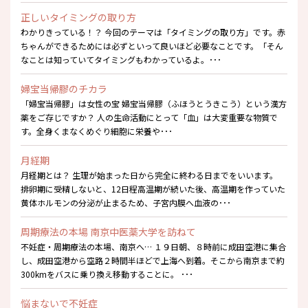
正しいタイミングの取り方
わかりきっている！？ 今回のテーマは「タイミングの取り方」です。赤
ちゃんができるためには必ずといって良いほど必要なことです。「そん
なことは知っていてタイミングもわかっているよ。･･･
婦宝当帰膠のチカラ
「婦宝当帰膠」は女性の宝 婦宝当帰膠（ふほうとうきこう）という漢方
薬をご存じですか？ 人の生命活動にとって「血」は大変重要な物質で
す。全身くまなくめぐり細胞に栄養や･･･
月経期
月経期とは？ 生理が始まった日から完全に終わる日までをいいます。
排卵期に受精しないと、12日程高温期が続いた後、高温期を作っていた
黄体ホルモンの分泌が止まるため、子宮内膜へ血液の･･･
周期療法の本場 南京中医薬大学を訪ねて
不妊症・周期療法の本場、南京へ… １９日朝、８時前に成田空港に集合
し、成田空港から空路２時間半ほどで上海へ到着。そこから南京まで約
300kmをバスに乗り換え移動することに。 ･･･
悩まないで不妊症