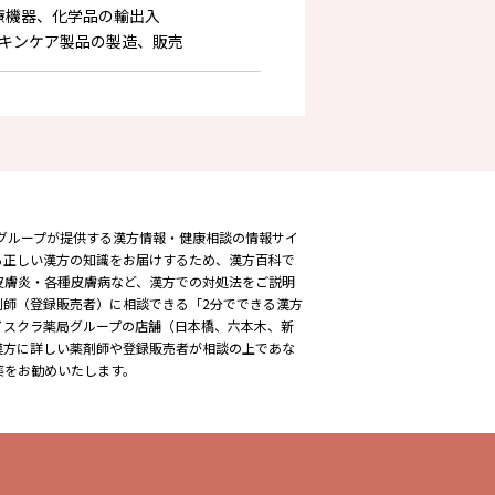
療機器、化学品の輸出入
キンケア製品の製造、販売
薬局グループが提供する漢方情報・健康相談の情報サイ
る正しい漢方の知識をお届けするため、漢方百科で
皮膚炎・各種皮膚病など、漢方での対処法をご説明
剤師（登録販売者）に相談できる「2分でできる漢方
イスクラ薬局グループの店舗（日本橋、六本木、新
漢方に詳しい薬剤師や登録販売者が相談の上であな
薬をお勧めいたします。