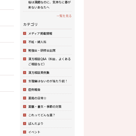
桜は満開なのに、気持ちに春が
来ないあなたへ
一覧を見る
カテゴリ
メディア掲載情報
不妊・婦人科
勉強会・研修会出席
漢方相談Q&A（料金、よくある
ご相談など）
漢方相談実例集
生理痛はないのが当たり前！
症例報告
薬局の日常☆
薬膳・養生・季節の対策
これってどんな薬？
ぱんだより
イベント