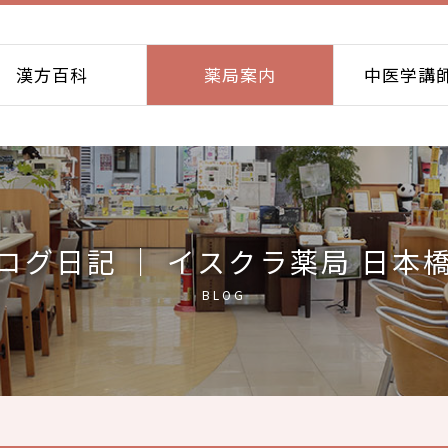
漢方百科
薬局案内
中医学講
ログ日記 ｜ イスクラ薬局 日本
BLOG