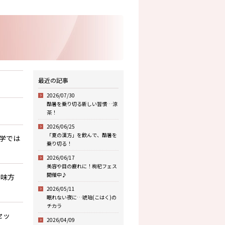
最近の記事
2026/07/30
酷暑を乗り切る新しい習慣…涼
茶！
2026/06/25
「夏の漢方」を飲んで、酷暑を
学では
乗り切る！
2026/06/17
美容や目の疲れに！枸杞フェス
開催中♪
の味方
2026/05/11
眠れない夜に…琥珀(こはく)の
チカラ
セッ
2026/04/09