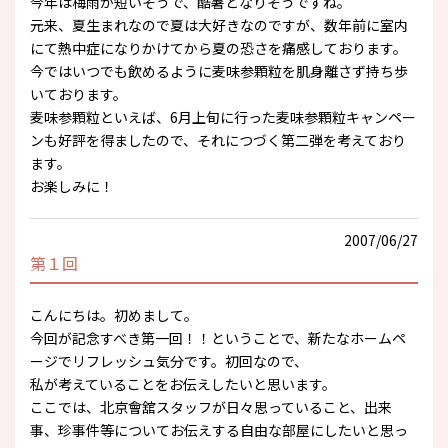
今年は梅雨が短いそうで、酷暑となりそうですね。
元来、夏生まれなので夏は大好きなのですが、数年前に室内
にて熱中症になりかけてから夏の恐さを痛感しております。
今ではいつでも飲めるように麦味参顆粒を肌身離さず持ち歩
いております。
麦味参顆粒といえば、6月上旬に行った麦味参顆粒キャンペー
ンも好評を得ましたので、それにつづく第二弾を考えており
ます。
お楽しみに！
2007/06/27
第１回
こんにちは。初めまして。
今回が記念すべき第一回！！ということで、新たなホームペ
ージでリフレッシュ気分です。初回なので、
私が考えていることをお伝えしたいと思います。
ここでは、北京會舘スタッフが日々思っていること、出来
事、珍事件等についてお伝えする自由な部屋にしたいと思っ