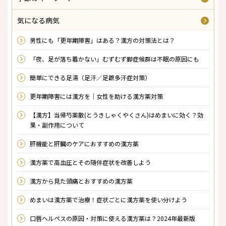
気になる病気
男性にも「更年期障害」はある？漢方の対策法とは？
「夜、足が落ち着かない」むずむず脚症候群は不眠の原因にも
簡単にできる足湯（足汗／足蹠多汗症対策）
更年期障害には漢方を｜女性を助ける漢方薬対策
【漢方】当帰芍薬散(とうきしゃくやくさん)はめまいに効く？効
果・副作用について
肝機能と肝臓のケアにおすすめの漢方薬
漢方薬で高血圧とその随伴症状を改善しよう
漢方から見た頭痛とおすすめの漢方薬
めまいは漢方薬で治療！症状ごとに漢方薬を使い分けよう
口唇ヘルペスの原因・対策に使える漢方薬は？2024年最新版