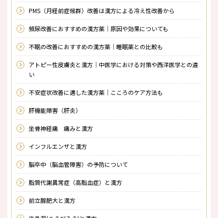
PMS（月経前症候群）改善は漢方による冷え性改善から
頻尿改善におすすめの漢方薬｜原因や効果についても
不眠の改善におすすめの漢方薬｜睡眠薬との比較も
アトピー性皮膚炎と漢方｜中医学における対策や西洋医学との違
い
不安症状改善に適した漢方薬｜こころのケア方法も
肝機能障害（肝炎）
坐骨神経痛 痛みと漢方
インフルエンザと漢方
脳卒中（脳血管障害）の予防について
脂質代謝異常症（高脂血症）と漢方
前立腺肥大と漢方