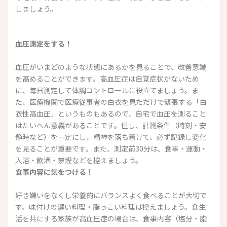
しましょう。
血圧測定をする！
血圧がいまどのような状態にあるかを見ることで、改善意識
を高めることができます。高血圧症は自覚症状がないため
に、毎日測定して体調コントロールに役立てましょう。ま
た、医療機関で医療従事者の白衣を見ただけで緊張する「白
衣性高血圧」というものもあるので、自宅で血圧を測ること
はたいへん意義があることです。但し、計測条件（時刻・安
静時など）を一定にし、精神を落ち着けて、必ず記録し変化
を見ることが重要です。また、測定前30分は、食事・運動・
入浴・飲酒・禁煙などを控えましょう。
食事内容に気をつける！
好き嫌いをなくし栄養的にバランスよく食べることが大切で
す。味付けの濃い料理・脂っこい料理は控えましょう。食生
活を共にする家族が高血圧症の場合は、食事内容（塩分・脂