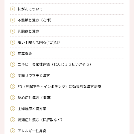
肺がんについて
不整脈と漢方（心悸）
乳腺症と漢方
眠い！眠くて困る( ˘ω˘)ｽﾔｧ
前立腺炎
ニキビ「尋常性痤瘡（じんじょうせいざそう）」
関節リウマチと漢方
ED（勃起不全・インポテンツ）に効果的な漢方治療
狭心症と漢方（胸痺）
主婦湿疹と漢方薬
認知症と漢方（抑肝散など）
アレルギー性鼻炎