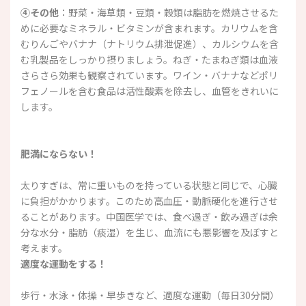
④その他
：野菜・海草類・豆類・穀類は脂肪を燃焼させるた
めに必要なミネラル・ビタミンが含まれます。カリウムを含
むりんごやバナナ（ナトリウム排泄促進）、カルシウムを含
む乳製品をしっかり摂りましょう。ねぎ・たまねぎ類は血液
さらさら効果も観察されています。ワイン・バナナなどポリ
フェノールを含む食品は活性酸素を除去し、血管をきれいに
します。
肥満にならない！
太りすぎは、常に重いものを持っている状態と同じで、心臓
に負担がかかります。このため高血圧・動脈硬化を進行させ
ることがあります。中国医学では、食べ過ぎ・飲み過ぎは余
分な水分・脂肪（痰湿）を生じ、血流にも悪影響を及ぼすと
考えます。
適度な運動をする！
歩行・水泳・体操・早歩きなど、適度な運動（毎日30分間）