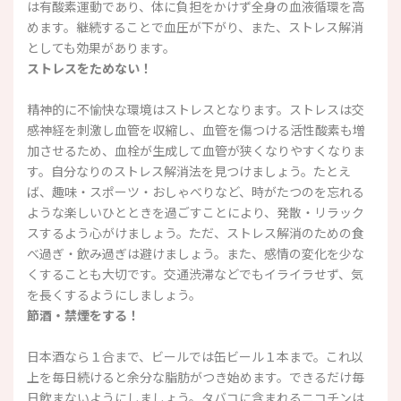
は有酸素運動であり、体に負担をかけず全身の血液循環を高
めます。継続することで血圧が下がり、また、ストレス解消
としても効果があります。
ストレスをためない！
精神的に不愉快な環境はストレスとなります。ストレスは交
感神経を刺激し血管を収縮し、血管を傷つける活性酸素も増
加させるため、血栓が生成して血管が狭くなりやすくなりま
す。自分なりのストレス解消法を見つけましょう。たとえ
ば、趣味・スポーツ・おしゃべりなど、時がたつのを忘れる
ような楽しいひとときを過ごすことにより、発散・リラック
スするよう心がけましょう。ただ、ストレス解消のための食
べ過ぎ・飲み過ぎは避けましょう。また、感情の変化を少な
くすることも大切です。交通渋滞などでもイライラせず、気
を長くするようにしましょう。
節酒・禁煙をする！
日本酒なら１合まで、ビールでは缶ビール１本まで。これ以
上を毎日続けると余分な脂肪がつき始めます。できるだけ毎
日飲まないようにしましょう。タバコに含まれるニコチンは