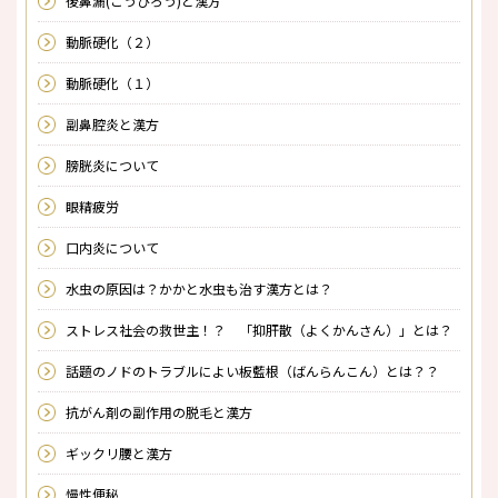
後鼻漏(こうびろう)と漢方
動脈硬化（２）
動脈硬化（１）
副鼻腔炎と漢方
膀胱炎について
眼精疲労
口内炎について
水虫の原因は？かかと水虫も治す漢方とは？
ストレス社会の救世主！？ 「抑肝散（よくかんさん）」とは？
話題のノドのトラブルによい板藍根（ばんらんこん）とは？？
抗がん剤の副作用の脱毛と漢方
ギックリ腰と漢方
慢性便秘