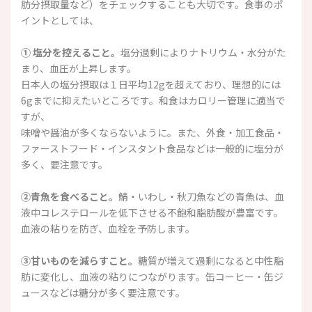
肪分摂取量など）をチェックすることも大切です。食事のポ
イントとしては、
① 塩分を控えること。
塩分過剰によりナトリウム・水分がた
まり、血圧が上昇します。
日本人の塩分摂取は１日平均12gを超えており、理想的には
6gまでに抑えたいところです。和食はカロリー管理に適当で
すが、
味噌や醤油が多くならないように。また、外食・加工食品・
ファーストフード・インスタント食品などは一般的に塩分が
多く、要注意です。
②青魚を食べること。
鯖・いわし・秋刀魚などの青魚は、血
液中コレステロールを低下させる不飽和脂肪酸が豊富です。
血液の粘りを防ぎ、血栓を予防します。
③甘いものを減らすこと。
糖質が増えて過剰になると中性脂
肪に変化し、血液の粘りにつながります。缶コーヒー・缶ジ
ュースなどは糖分が多く要注意です。