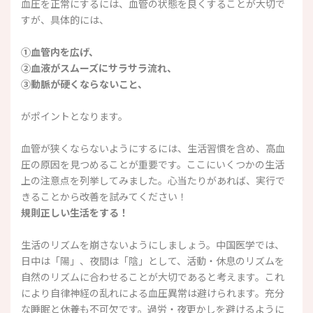
血圧を正常にするには、血管の状態を良くすることが大切で
すが、具体的には、
①血管内を広げ、
②血液がスムーズにサラサラ流れ、
③動脈が硬くならないこと、
がポイントとなります。
血管が狭くならないようにするには、生活習慣を含め、高血
圧の原因を見つめることが重要です。ここにいくつかの生活
上の注意点を列挙してみました。心当たりがあれば、実行で
きることから改善を試みてください！
規則正しい生活をする！
生活のリズムを崩さないようにしましょう。中国医学では、
日中は「陽」、夜間は「陰」として、活動・休息のリズムを
自然のリズムに合わせることが大切であると考えます。これ
により自律神経の乱れによる血圧異常は避けられます。充分
な睡眠と休養も不可欠です。過労・夜更かしを避けるように