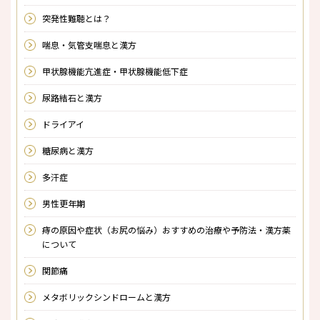
突発性難聴とは？
喘息・気管支喘息と漢方
甲状腺機能亢進症・甲状腺機能低下症
尿路結石と漢方
ドライアイ
糖尿病と漢方
多汗症
男性更年期
痔の原因や症状（お尻の悩み）おすすめの治療や予防法・漢方薬
について
関節痛
メタボリックシンドロームと漢方