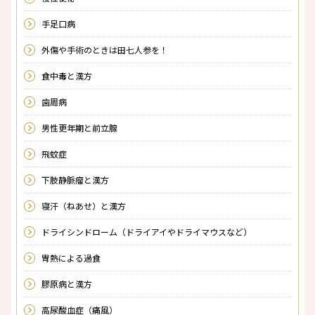
手足口病
外傷や手術のときは田七人参を！
食中毒と漢方
歯周病
男性更年期と前立腺
飛蚊症
下肢静脈瘤と漢方
寝汗（ねあせ）と漢方
ドライシンドローム（ドライアイやドライマウスなど）
胃熱による過食
膠原病と漢方
高尿酸血症（痛風）