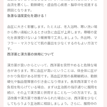
血流を悪くし、動脈硬化・虚血性心疾患・脳卒中を促進する
原因となります。
急激な温度変化を避ける！
血圧に大きく影響します。たとえば、冬入浴時、寒い洗い場
から熱い湯船に入るときは急に血圧が上昇します。寒暖の変
化を直接受けないよう暖房等で工夫しましょう。外出時、マ
フラー・マスクなどで肌の露出を少なくするのもよい方法で
す。
西洋薬と漢方薬の併用について
漢方薬が良いからといって、西洋薬を突然やめると危険な場
合があります。常に血圧が高いということは、体全体に圧が
かかり負担がある状態です。高血圧状態の長期継続は、動脈
硬化や脳血管障害の引き金になり得ます。長年西洋薬でその
負担を和らげている場合、まずは主治医の指示通りに服用を
続け、その上で漢方薬と併用することも一つの方法です。生
活改善や漢方薬で改善がみられた場合には、西洋薬を少なく
してもらうよう主治医に相談しましょう。さらに、服用中の