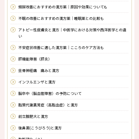
頻尿改善におすすめの漢方薬｜原因や効果についても
不眠の改善におすすめの漢方薬｜睡眠薬との比較も
アトピー性皮膚炎と漢方｜中医学における対策や西洋医学との違
い
不安症状改善に適した漢方薬｜こころのケア方法も
肝機能障害（肝炎）
坐骨神経痛 痛みと漢方
インフルエンザと漢方
脳卒中（脳血管障害）の予防について
脂質代謝異常症（高脂血症）と漢方
前立腺肥大と漢方
後鼻漏(こうびろう)と漢方