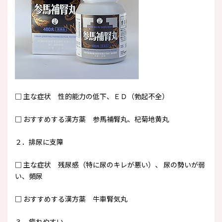
□ 主な症状 性的能力の低下、ＥＤ（勃起不全）
□ おすすめする漢方薬 参馬補腎丸、杞菊地黄丸
２．排尿に支障
□ 主な症状 残尿感（特に尿のキレが悪い）、 尿の勢いが弱
い、頻尿
□ おすすめする漢方薬 牛車腎気丸
３．疲れやすい