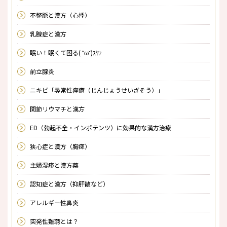
不整脈と漢方（心悸）
乳腺症と漢方
眠い！眠くて困る( ˘ω˘)ｽﾔｧ
前立腺炎
ニキビ「尋常性痤瘡（じんじょうせいざそう）」
関節リウマチと漢方
ED（勃起不全・インポテンツ）に効果的な漢方治療
狭心症と漢方（胸痺）
主婦湿疹と漢方薬
認知症と漢方（抑肝散など）
アレルギー性鼻炎
突発性難聴とは？