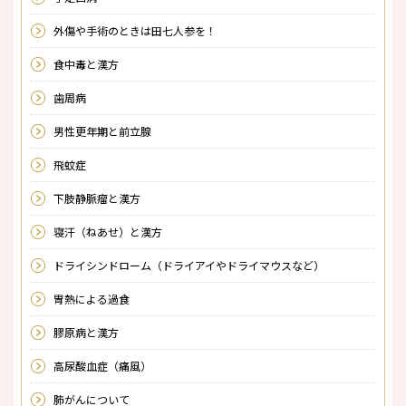
外傷や手術のときは田七人参を！
食中毒と漢方
歯周病
男性更年期と前立腺
飛蚊症
下肢静脈瘤と漢方
寝汗（ねあせ）と漢方
ドライシンドローム（ドライアイやドライマウスなど）
胃熱による過食
膠原病と漢方
高尿酸血症（痛風）
肺がんについて