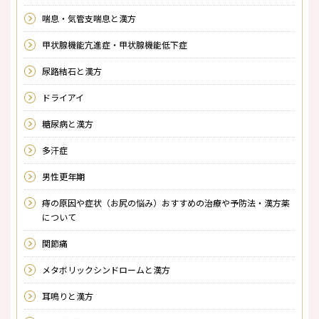
喘息・気管支喘息と漢方
甲状腺機能亢進症・甲状腺機能低下症
尿路結石と漢方
ドライアイ
糖尿病と漢方
多汗症
男性更年期
痔の原因や症状（お尻の悩み）おすすめの治療や予防法・漢方薬
について
関節痛
メタボリックシンドロームと漢方
耳鳴りと漢方