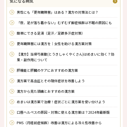
気になる病気
男性にも「更年期障害」はある？漢方の対策法とは？
「夜、足が落ち着かない」むずむず脚症候群は不眠の原因にも
簡単にできる足湯（足汗／足蹠多汗症対策）
更年期障害には漢方を｜女性を助ける漢方薬対策
【漢方】当帰芍薬散(とうきしゃくやくさん)はめまいに効く？効
果・副作用について
肝機能と肝臓のケアにおすすめの漢方薬
漢方薬で高血圧とその随伴症状を改善しよう
漢方から見た頭痛とおすすめの漢方薬
めまいは漢方薬で治療！症状ごとに漢方薬を使い分けよう
口唇ヘルペスの原因・対策に使える漢方薬は？2024年最新版
PMS（月経前症候群）改善は漢方による冷え性改善から