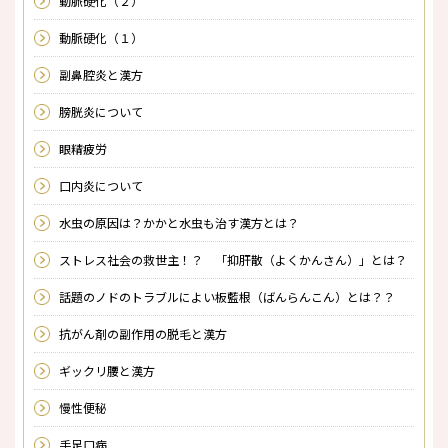
動脈硬化（２）
動脈硬化（１）
副鼻腔炎と漢方
膀胱炎について
眼精疲労
口内炎について
水虫の原因は？かかと水虫も治す漢方とは？
ストレス社会の救世主！？ 「抑肝散（よくかんさん）」とは？
話題のノドのトラブルによい板藍根（ばんらんこん）とは？？
抗がん剤の副作用の脱毛と漢方
ギックリ腰と漢方
慢性便秘
手足口病