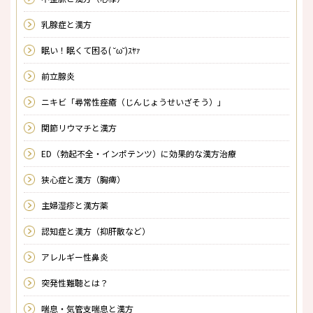
乳腺症と漢方
眠い！眠くて困る( ˘ω˘)ｽﾔｧ
前立腺炎
ニキビ「尋常性痤瘡（じんじょうせいざそう）」
関節リウマチと漢方
ED（勃起不全・インポテンツ）に効果的な漢方治療
狭心症と漢方（胸痺）
主婦湿疹と漢方薬
認知症と漢方（抑肝散など）
アレルギー性鼻炎
突発性難聴とは？
喘息・気管支喘息と漢方