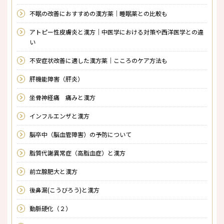
不眠の改善におすすめの漢方薬｜睡眠薬との比較も
アトピー性皮膚炎と漢方｜中医学における対策や西洋医学との違
い
不安症状改善に適した漢方薬｜こころのケア方法も
肝機能障害（肝炎）
坐骨神経痛 痛みと漢方
インフルエンザと漢方
脳卒中（脳血管障害）の予防について
脂質代謝異常症（高脂血症）と漢方
前立腺肥大と漢方
後鼻漏(こうびろう)と漢方
動脈硬化（２）