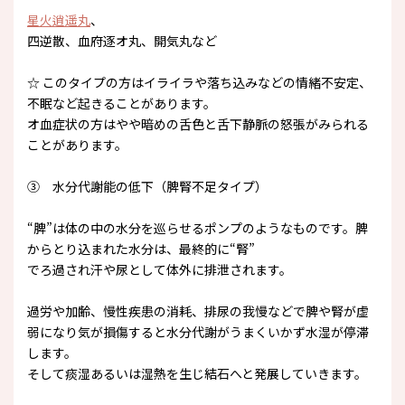
星火逍遥丸
、
四逆散、血府逐オ丸、開気丸など
☆ このタイプの方はイライラや落ち込みなどの情緒不安定、
不眠など起きることがあります。
オ血症状の方はやや暗めの舌色と舌下静脈の怒張がみられる
ことがあります。
③ 水分代謝能の低下（脾腎不足タイプ）
“脾”は体の中の水分を巡らせるポンプのようなものです。脾
からとり込まれた水分は、最終的に“腎”
でろ過され汗や尿として体外に排泄されます。
過労や加齢、慢性疾患の消耗、排尿の我慢などで脾や腎が虚
弱になり気が損傷すると水分代謝がうまくいかず水湿が停滞
します。
そして痰湿あるいは湿熱を生じ結石へと発展していきます。