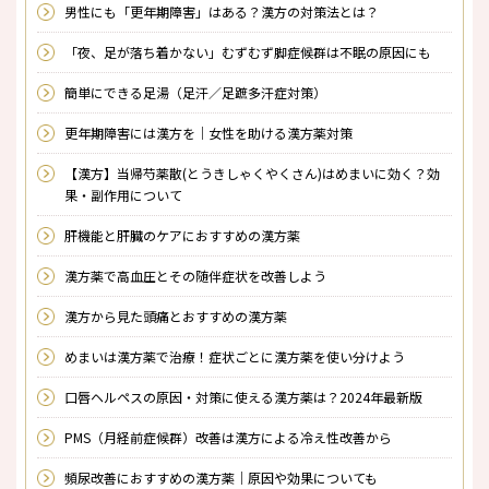
男性にも「更年期障害」はある？漢方の対策法とは？
「夜、足が落ち着かない」むずむず脚症候群は不眠の原因にも
簡単にできる足湯（足汗／足蹠多汗症対策）
更年期障害には漢方を｜女性を助ける漢方薬対策
【漢方】当帰芍薬散(とうきしゃくやくさん)はめまいに効く？効
果・副作用について
肝機能と肝臓のケアにおすすめの漢方薬
漢方薬で高血圧とその随伴症状を改善しよう
漢方から見た頭痛とおすすめの漢方薬
めまいは漢方薬で治療！症状ごとに漢方薬を使い分けよう
口唇ヘルペスの原因・対策に使える漢方薬は？2024年最新版
PMS（月経前症候群）改善は漢方による冷え性改善から
頻尿改善におすすめの漢方薬｜原因や効果についても