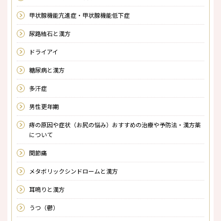
甲状腺機能亢進症・甲状腺機能低下症
尿路結石と漢方
ドライアイ
糖尿病と漢方
多汗症
男性更年期
痔の原因や症状（お尻の悩み）おすすめの治療や予防法・漢方薬
について
関節痛
メタボリックシンドロームと漢方
耳鳴りと漢方
うつ（鬱）