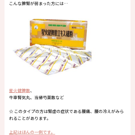
こんな脾腎が弱まった方には…
星火健脾散
、
牛車腎気丸、当帰芍薬散など
☆ このタイプの方は腎虚の症状である腰痛、腰の冷えがみら
れることがあります。
上記はほんの一例です。