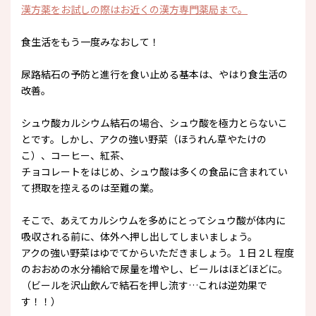
漢方薬をお試しの際はお近くの漢方専門薬局まで。
食生活をもう一度みなおして！
尿路結石の予防と進行を食い止める基本は、やはり食生活の
改善。
シュウ酸カルシウム結石の場合、シュウ酸を極力とらないこ
とです。しかし、アクの強い野菜（ほうれん草やたけの
こ）、コーヒー、紅茶、
チョコレートをはじめ、シュウ酸は多くの食品に含まれてい
て摂取を控えるのは至難の業。
そこで、あえてカルシウムを多めにとってシュウ酸が体内に
吸収される前に、体外へ押し出してしまいましょう。
アクの強い野菜はゆでてからいただきましょう。１日２L 程度
のおおめの水分補給で尿量を増やし、ビールはほどほどに。
（ビールを沢山飲んで結石を押し流す…これは逆効果で
す！！）