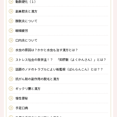
動脈硬化（１）
副鼻腔炎と漢方
膀胱炎について
眼精疲労
口内炎について
水虫の原因は？かかと水虫も治す漢方とは？
ストレス社会の救世主！？ 「抑肝散（よくかんさん）」とは？
話題のノドのトラブルによい板藍根（ばんらんこん）とは？？
抗がん剤の副作用の脱毛と漢方
ギックリ腰と漢方
慢性便秘
手足口病