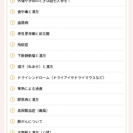
外傷や手術のときは田七人参を！
食中毒と漢方
歯周病
男性更年期と前立腺
飛蚊症
下肢静脈瘤と漢方
寝汗（ねあせ）と漢方
ドライシンドローム（ドライアイやドライマウスなど）
胃熱による過食
膠原病と漢方
高尿酸血症（痛風）
肺がんについて
不整脈と漢方（心悸）