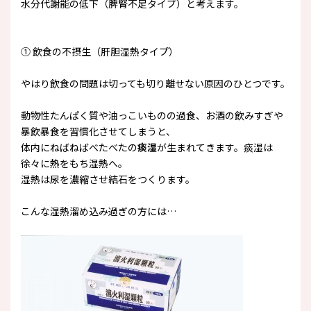
水分代謝能の低下（脾腎不足タイプ）と考えます。
① 飲食の不摂生（肝胆湿熱タイプ）
やはり飲食の問題は切っても切り離せない原因のひとつです。
動物性たんぱく質や油っこいものの過食、お酒の飲みすぎや
暴飲暴食を習慣化させてしまうと、
体内にねばねばべたべたの
痰湿
が生まれてきます。痰湿は
徐々に熱をもち湿熱へ。
湿熱は尿を濃縮させ結石をつくります。
こんな湿熱溜め込み過ぎの方には…