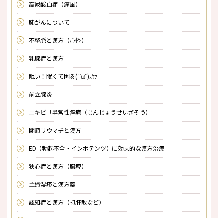
高尿酸血症（痛風）
肺がんについて
不整脈と漢方（心悸）
乳腺症と漢方
眠い！眠くて困る( ˘ω˘)ｽﾔｧ
前立腺炎
ニキビ「尋常性痤瘡（じんじょうせいざそう）」
関節リウマチと漢方
ED（勃起不全・インポテンツ）に効果的な漢方治療
狭心症と漢方（胸痺）
主婦湿疹と漢方薬
認知症と漢方（抑肝散など）