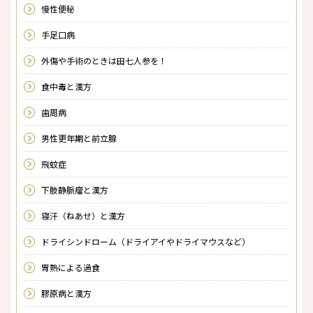
慢性便秘
手足口病
外傷や手術のときは田七人参を！
食中毒と漢方
歯周病
男性更年期と前立腺
飛蚊症
下肢静脈瘤と漢方
寝汗（ねあせ）と漢方
ドライシンドローム（ドライアイやドライマウスなど）
胃熱による過食
膠原病と漢方