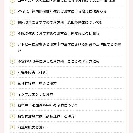
口唇ヘルペスの原因・対策に使える漢方薬は？2024年最新版
PMS（月経前症候群）改善は漢方による冷え性改善から
頻尿改善におすすめの漢方薬｜原因や効果についても
不眠の改善におすすめの漢方薬｜睡眠薬との比較も
アトピー性皮膚炎と漢方｜中医学における対策や西洋医学との違
い
不安症状改善に適した漢方薬｜こころのケア方法も
肝機能障害（肝炎）
坐骨神経痛 痛みと漢方
インフルエンザと漢方
脳卒中（脳血管障害）の予防について
脂質代謝異常症（高脂血症）と漢方
前立腺肥大と漢方