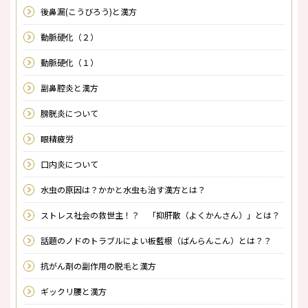
後鼻漏(こうびろう)と漢方
動脈硬化（２）
動脈硬化（１）
副鼻腔炎と漢方
膀胱炎について
眼精疲労
口内炎について
水虫の原因は？かかと水虫も治す漢方とは？
ストレス社会の救世主！？ 「抑肝散（よくかんさん）」とは？
話題のノドのトラブルによい板藍根（ばんらんこん）とは？？
抗がん剤の副作用の脱毛と漢方
ギックリ腰と漢方