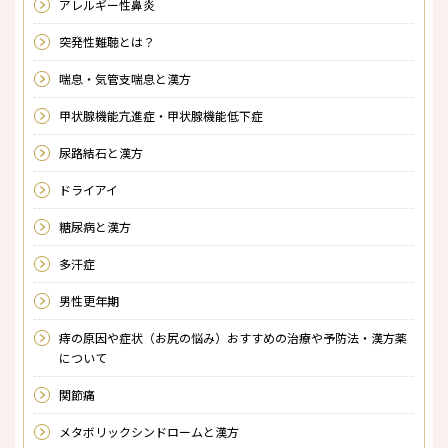
アレルギー性鼻炎
突発性難聴とは？
喘息・気管支喘息と漢方
甲状腺機能亢進症・甲状腺機能低下症
尿路結石と漢方
ドライアイ
糖尿病と漢方
多汗症
男性更年期
痔の原因や症状（お尻の悩み）おすすめの治療や予防法・漢方薬
について
関節痛
メタボリックシンドロームと漢方