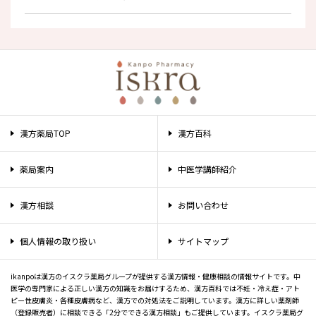
漢方薬局TOP
漢方百科
薬局案内
中医学講師紹介
漢方相談
お問い合わせ
個人情報の取り扱い
サイトマップ
ikanpoは漢方のイスクラ薬局グループが提供する漢方情報・健康相談の情報サイトです。中
医学の専門家による正しい漢方の知識をお届けするため、漢方百科では不妊・冷え症・アト
ピー性皮膚炎・各種皮膚病など、漢方での対処法をご説明しています。漢方に詳しい薬剤師
（登録販売者）に相談できる「2分でできる漢方相談」もご提供しています。イスクラ薬局グ