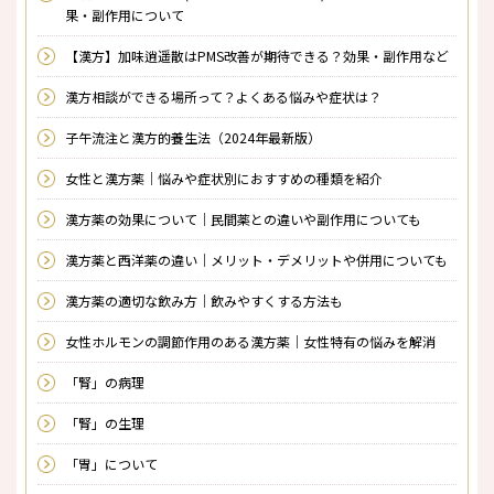
果・副作用について
【漢方】加味逍遥散はPMS改善が期待できる？効果・副作用など
漢方相談ができる場所って？よくある悩みや症状は？
子午流注と漢方的養生法（2024年最新版）
女性と漢方薬｜悩みや症状別におすすめの種類を紹介
漢方薬の効果について｜民間薬との違いや副作用についても
漢方薬と西洋薬の違い｜メリット・デメリットや併用についても
漢方薬の適切な飲み方｜飲みやすくする方法も
女性ホルモンの調節作用のある漢方薬｜女性特有の悩みを解消
「腎」の病理
「腎」の生理
「胃」について