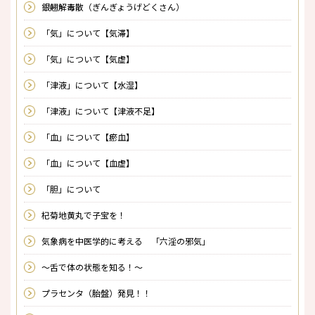
銀翹解毒散（ぎんぎょうげどくさん）
「気」について【気滞】
「気」について【気虚】
「津液」について【水湿】
「津液」について【津液不足】
「血」について【瘀血】
「血」について【血虚】
「胆」について
杞菊地黄丸で子宝を！
気象病を中医学的に考える 「六淫の邪気」
～舌で体の状態を知る！～
プラセンタ（胎盤）発見！！