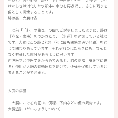
はたらきは消化した水穀中の水分を再吸収し、さらに残りを
便として排泄することです。
肺は裏、大腸は表
以前「「肺」の生理」の回でご説明しましたように、肺は
【宣発・粛降】をつかさどり、【水道】を通調している臓器
です。大腸はこの肺と肺経（肺に最も関係の深い経路）を通
じて関わりあっています。それぞれのはたらきにも、なんと
なく共通した部分があるように思います。
西洋医学と中医学をからめてみると、肺の粛降（気を下に送
る）作用が大腸の蠕動運動を助けて、便通を促進していると
考えることができます。
大腸の病証
大腸における病証は、便秘、下痢などの便の異常です。
大腸湿熱（だいちょうしつねつ）