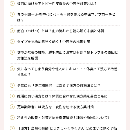
梅雨に向けたアトピー性皮膚炎の中医学対策とは？
春の不調― 肝を中心に心・脾・腎を整える中医学アプローチと
は？
瘀血（おけつ）とは？――血の流れから読み解く未病と体質
タイプを見極め素早く動く！中医学の風邪対策
健やかな髪の維持、脱毛防止に漢方は有効？髪トラブルの原因と
対策法を解説
気になってしまう自分や他人のにおい・・・体臭って漢方で改善
するの？
男性にも「更年期障害」はある？漢方の対策法とは？
妊活に良い漢方とは？体質に合わせた漢方薬を男女ともに
更年期障害には漢方を｜女性を助ける漢方薬対策
冷え性の改善・対策方法を徹底解説！種類や原因についても
【漢方】当帰芍薬散(とうきしゃくやくさん)はめまいに効く？効