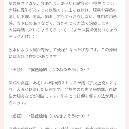
夏の暑さと湿気、食あたり、あるいは飲食の不摂生により、
大腸に湿熱がたまった状態です。主な症状は、腹痛や突然の
激しい下痢、悪臭、排泄してもすっきりしない、肛門の灼熱
感、喉や口の渇きなどで、湿熱をとる方法で治療します。
大腸燥結（だいちょうそうけつ）（または腸燥便秘（ちょう
そうべんぴ））
脱水により大腸が乾燥して便秘となった状態です。この原因
には実証と虚証があります。
（実証）
*実熱燥結（じつねつそうけつ）*
熱病や炎症、あるいは精神的ストレスが熱（肝火上炎）とな
り、大腸が乾燥した状態です。発熱性の疾患や腸閉塞、過敏
性大腸炎などが相当します。熱をとり排便を促す方法が用い
られます。
（虚証）
*陰虚燥結（いんきょそうけつ）*