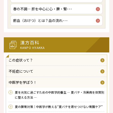
春の不調― 肝を中心に心・脾・腎･･･
瘀血（おけつ）とは？――血の流れ･･･
漢方百科
KANPO HYAKKA
この症状って？
不妊症について
中医学を学ぼう！
夏を元気に過ごすための中医学的養生 ― 夏バテ・冷房病を体質別
に整える方法 ―
夏の脾胃対策｜中医学が教える“夏バテを寄せつけない胃腸ケア”