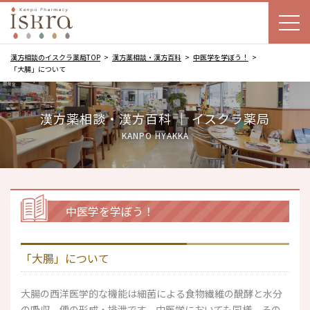
漢方相談のイスクラ薬局TOP
漢方薬相談・漢方百科
中医学を学ぼう！
「大腸」について
漢方薬相談・漢方百科 ｜ イスクラ薬局
KANPO HYAKKA
中医学を学ぼう！
「大腸」について
大腸の西洋医学的な機能は細菌による食物繊維の醗酵と水分
の吸収、便の形成・排泄です。中医学においても同様、その