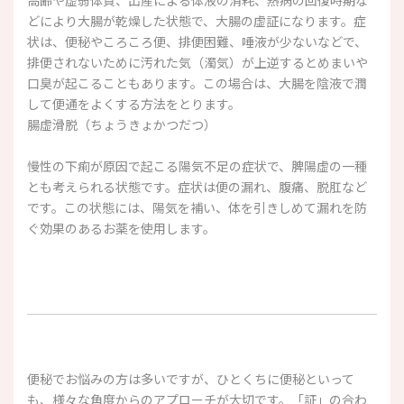
高齢や虚弱体質、出産による体液の消耗、熱病の回復時期な
どにより大腸が乾燥した状態で、大腸の虚証になります。症
状は、便秘やころころ便、排便困難、唾液が少ないなどで、
排便されないために汚れた気（濁気）が上逆するとめまいや
口臭が起こることもあります。この場合は、大腸を陰液で潤
して便通をよくする方法をとります。
腸虚滑脱（ちょうきょかつだつ）
慢性の下痢が原因で起こる陽気不足の症状で、脾陽虚の一種
とも考えられる状態です。症状は便の漏れ、腹痛、脱肛など
です。この状態には、陽気を補い、体を引きしめて漏れを防
ぐ効果のあるお薬を使用します。
便秘でお悩みの方は多いですが、ひとくちに便秘といって
も、様々な角度からのアプローチが大切です。「証」の合わ