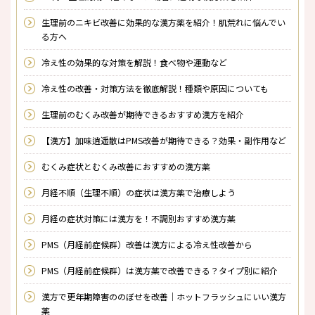
生理前のニキビ改善に効果的な漢方薬を紹介！肌荒れに悩んでい
る方へ
冷え性の効果的な対策を解説！食べ物や運動など
冷え性の改善・対策方法を徹底解説！種類や原因についても
生理前のむくみ改善が期待できるおすすめ漢方を紹介
【漢方】加味逍遥散はPMS改善が期待できる？効果・副作用など
むくみ症状とむくみ改善におすすめの漢方薬
月経不順（生理不順）の症状は漢方薬で治療しよう
月経の症状対策には漢方を！不調別おすすめ漢方薬
PMS（月経前症候群）改善は漢方による冷え性改善から
PMS（月経前症候群）は漢方薬で改善できる？タイプ別に紹介
漢方で更年期障害ののぼせを改善｜ホットフラッシュにいい漢方
薬