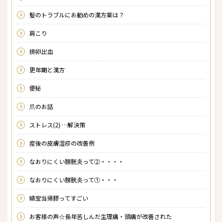
髪のトラブルにお勧めの漢方薬は？
肩こり
排卵出血
更年期と漢方
便秘
爪のお話
ストレス(2) …解決策
産後の皮膚湿疹の改善例
なおりにくい膀胱炎って②・・・・
なおりにくい膀胱炎って①・・・
婦宝当帰膠ってすごい
お客様の声☆長年苦しんだ生理痛・頭痛が改善された