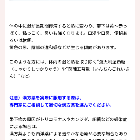
体の中に湿が長期間停滞すると熱に変わり、帯下は黄～赤っ
ぽく、粘っこく、臭いも強くなります。口渇や口臭、便秘あ
るいは軟便、
黄色の尿、陰部の違和感などが生じる傾向があります。
このような方には、体内の湿と熱を取り除く“瀉火利湿顆粒
（しゃかりしつかりゅう）や“茵陳五苓散（いんちんごれいさ
ん）”など。
注意）漢方薬を実際に服用する際は、
専門家にご相談して適切な漢方薬を選んでください。
帯下病の原因がトリコモナスやカンジダ、細菌などの感染症
による場合は、
漢方薬よりも西洋薬による速やかな治療が必要な場合もあり