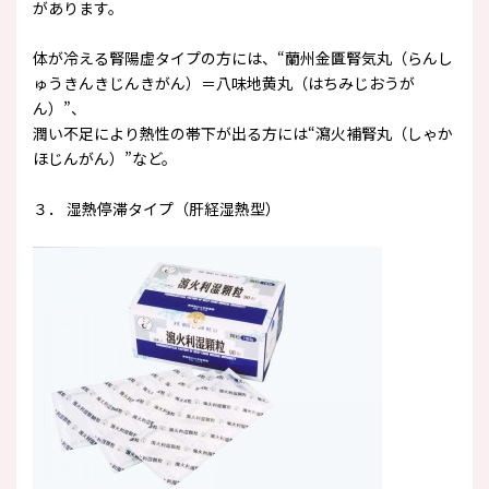
があります。
体が冷える腎陽虚タイプの方には、“蘭州金匱腎気丸（らんし
ゅうきんきじんきがん）＝八味地黄丸（はちみじおうが
ん）”、
潤い不足により熱性の帯下が出る方には“瀉火補腎丸（しゃか
ほじんがん）”など。
３． 湿熱停滞タイプ（肝経湿熱型）