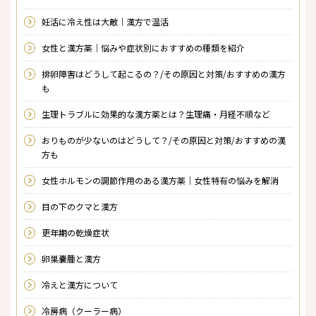
妊活に冷え性は大敵｜漢方で温活
女性と漢方薬｜悩みや症状別におすすめの種類を紹介
排卵障害はどうして起こるの？/その原因と対策/おすすめの漢方
も
生理トラブルに効果的な漢方薬とは？生理痛・月経不順など
おりものが少ないのはどうして？/その原因と対策/おすすめの漢
方も
女性ホルモンの調節作用のある漢方薬｜女性特有の悩みを解消
目の下のクマと漢方
更年期の乾燥症状
卵巣嚢腫と漢方
冷えと漢方について
冷房病（クーラー病）