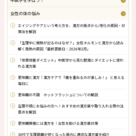
中医学を学ぼう！
女性の体の悩み
エイジングケアという考え方を、漢方の視点から/老化の原因・対
策法を解説
「生理中に微熱が出るのはなぜ？」女性ホルモンと漢方から読み
解く発熱の原因「最終更新日：2026年2月」
「体質改善ダイエット」中医学から見た肥満とダイエットに使わ
れる漢方薬
更年期と漢方｜漢方ケアで『歳を重ねるのが楽しみ！』 と思える
毎日に
更年期の不調 ホットフラッシュについての解説
生理不順にお悩みの方へ！おすすめの漢方薬や取り入れる際の注
意点を解説
更年期障害には漢方を｜女性を助ける漢方薬対策
30代で生理周期が短くなった場合に適切な漢方薬を紹介