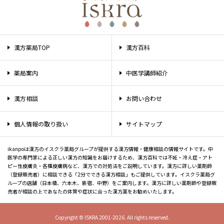
漢方薬局TOP
漢方百科
薬局案内
中医学講師紹介
漢方相談
お問い合わせ
個人情報の取り扱い
サイトマップ
ikanpoは漢方のイスクラ薬局グループが提供する漢方情報・健康相談の情報サイトです。中
医学の専門家による正しい漢方の知識をお届けするため、漢方百科では不妊・冷え症・アト
ピー性皮膚炎・各種皮膚病など、漢方での対処法をご説明しています。漢方に詳しい薬剤師
（登録販売者）に相談できる「2分でできる漢方相談」もご提供しています。イスクラ薬局グ
ループの店舗（日本橋、六本木、新宿、中野）をご案内します。漢方に詳しい薬剤師や登録販
売者が相談の上であなたの体質や症状に合った漢方薬をお勧めいたします。
Copyright © ISKRA 2001-2026. All rights reserved.