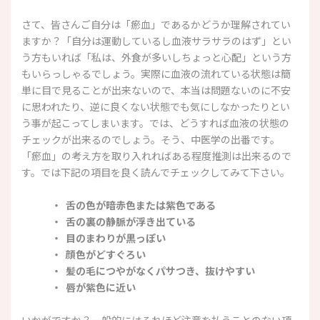
さて、皆さんご自分は「瘀血」であるかどうか理解されてい
ますか？「自分は運動しているし血液サラサラのはず」とい
う方もいれば「私は、外食が多いしちょっと心配」という方
もいらっしゃるでしょう。実際に血液の流れている状態は簡
単に目で見ることが出来ないので、本当は問題ないのに不安
に思われたり、逆に良くない状態でも気にしなかったりとい
う事が起こってしまいます。では、どうすれば血液の状態の
チェックが出来るのでしょう。そう、中医学の出番です。
「瘀血」の考え方を取り入れればある程度推測は出来るので
す。では下記の項目を良く読んでチェックしてみて下さい。
・ 舌の色が暗赤色または紫色である
・ 舌の裏の静脈が浮き出ている
・ 目のまわりが黒っぽい
・ 顔色がどすぐろい
・ 髪の毛につやがなくパサつき、抜けやすい
・ 唇が紫色に近い