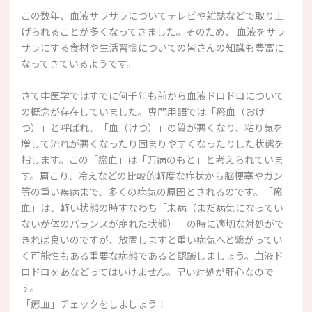
この数年、血液サラサラについてテレビや雑誌などで取り上
げられることが多くなってきました。そのため、 血液をサラ
サラにする食材や生活習慣についての皆さんの知識も豊富に
なってきているようです。
さて中医学ではすでに何千年も前から血液ドロドロについて
の概念が存在していました。専門用語では「瘀血（おけ
つ）」と呼ばれ、「血（けつ）」の質が悪くなり、粘り気を
増して流れが悪くなったり固まりやすくなったりした状態を
指します。この「瘀血」は「万病のもと」と考えられていま
す。肩こり、冷えなどの比較的軽度な症状から脳梗塞やガン
等の重い疾病まで、多くの病気の原因とされるのです。「瘀
血」は、軽い状態の時すなわち「未病（まだ病気になってい
ないが体のバランスが崩れた状態）」の時に適切な対処がで
きれば良いのですが、放置しますと重い病気へと繋がってい
く可能性もある重要な病態であると認識しましょう。血液ド
ロドロをあなどってはいけません。早い対処が肝心なので
す。
「瘀血」チェックをしましょう！