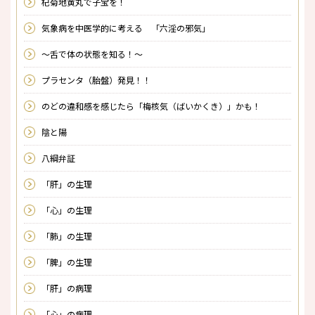
杞菊地黄丸で子宝を！
気象病を中医学的に考える 「六淫の邪気」
～舌で体の状態を知る！～
プラセンタ（胎盤）発見！！
のどの違和感を感じたら「梅核気（ばいかくき）」かも！
陰と陽
八綱弁証
「肝」の生理
「心」の生理
「肺」の生理
「脾」の生理
「肝」の病理
「心」の病理