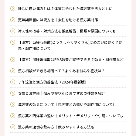
妊活に良い漢方とは？体質に合わせた漢方薬を男女ともに
更年期障害には漢方を｜女性を助ける漢方薬対策
冷え性の改善・対策方法を徹底解説！種類や原因についても
【漢方】当帰芍薬散(とうきしゃくやくさん)はめまいに効く？効
果・副作用について
【漢方】加味逍遥散はPMS改善が期待できる？効果・副作用など
漢方相談ができる場所って？よくある悩みや症状は？
子午流注と漢方的養生法（2024年最新版）
女性と漢方薬｜悩みや症状別におすすめの種類を紹介
漢方薬の効果について｜民間薬との違いや副作用についても
漢方薬と西洋薬の違い｜メリット・デメリットや併用についても
漢方薬の適切な飲み方｜飲みやすくする方法も