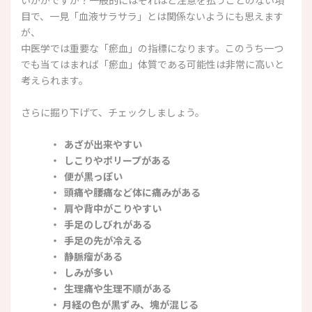
いかがですか？一般的にはそれほど注意を払うことのない項
目で、一見「血液サラサラ」とは関係ないようにも思えます
が、
中医学では重要な「瘀血」の指標になります。このうち一つ
でも当てはまれば「瘀血」体質である可能性は非常に高いと
考えられます。
さらに掘り下げて、チェックしましょう。
・ あざが出来やすい
・ しこりやポリープがある
・ 便が黒っぽい
・ 頭痛や腰痛など体に痛みがある
・ 肩や背中がこりやすい
・ 手足のしびれがある
・ 手足の先が冷える
・ 静脈瘤がある
・ しみが多い
・ 生理痛や生理不順がある
・ 月経の色が黒ずみ、塊が混じる