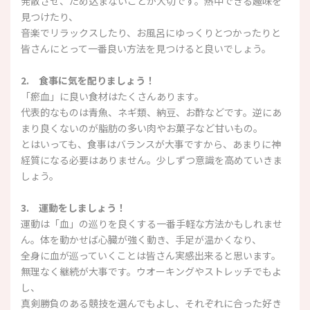
発散させ、ため込まないことが大切です。熱中できる趣味を
見つけたり、
音楽でリラックスしたり、お風呂にゆっくりとつかったりと
皆さんにとって一番良い方法を見つけると良いでしょう。
2. 食事に気を配りましょう！
「瘀血」に良い食材はたくさんあります。
代表的なものは青魚、ネギ類、納豆、お酢などです。逆にあ
まり良くないのが脂肪の多い肉やお菓子など甘いもの。
とはいっても、
食事はバランスが大事ですから、あまりに神
経質になる必要はありません。少しずつ意識を高めていきま
しょう。
3. 運動をしましょう！
運動は「血」
の巡りを良くする一番手軽な方法かもしれませ
ん。体を動かせば心臓が強く動き、手足が温かくなり、
全身に血が巡っていくことは皆さん実感出来ると思います。
無理なく継続が大事です。ウオーキングやストレッチでもよ
し、
真剣勝負のある競技を選んでもよし、それぞれに合った好き