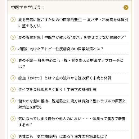
中医学を学ぼう！
夏を元気に過ごすための中医学的養生 ― 夏バテ・冷房病を体質別
に整える方法 ―
夏の脾胃対策｜中医学が教える“夏バテを寄せつけない胃腸ケア”
梅雨に向けたアトピー性皮膚炎の中医学対策とは？
春の不調― 肝を中心に心・脾・腎を整える中医学アプローチと
は？
瘀血（おけつ）とは？――血の流れから読み解く未病と体質
タイプを見極め素早く動く！中医学の風邪対策
健やかな髪の維持、脱毛防止に漢方は有効？髪トラブルの原因と
対策法を解説
気になってしまう自分や他人のにおい・・・体臭って漢方で改善
するの？
男性にも「更年期障害」はある？漢方の対策法とは？