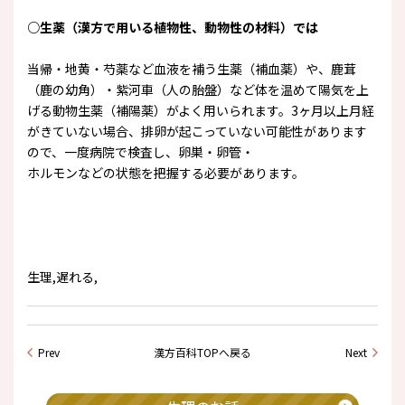
○生薬（漢方で用いる植物性、動物性の材料）では
当帰・地黄・芍薬など血液を補う生薬（補血薬）や、鹿茸
（鹿の幼角）・紫河車（人の胎盤）など体を温めて陽気を上
げる動物生薬（補陽薬）がよく用いられます。3ヶ月以上月経
がきていない場合、排卵が起こっていない可能性があります
ので、一度病院で検査し、卵巣・卵管・
ホルモンなどの状態を把握する必要があります。
生理,遅れる,
Prev
漢方百科TOPへ戻る
Next