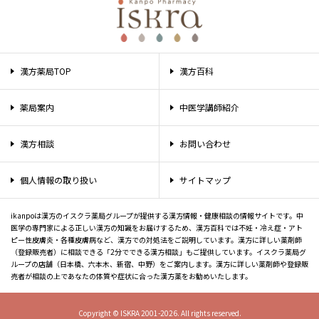
漢方薬局TOP
漢方百科
薬局案内
中医学講師紹介
漢方相談
お問い合わせ
個人情報の取り扱い
サイトマップ
ikanpoは漢方のイスクラ薬局グループが提供する漢方情報・健康相談の情報サイトです。中
医学の専門家による正しい漢方の知識をお届けするため、漢方百科では不妊・冷え症・アト
ピー性皮膚炎・各種皮膚病など、漢方での対処法をご説明しています。漢方に詳しい薬剤師
（登録販売者）に相談できる「2分でできる漢方相談」もご提供しています。イスクラ薬局グ
ループの店舗（日本橋、六本木、新宿、中野）をご案内します。漢方に詳しい薬剤師や登録販
売者が相談の上であなたの体質や症状に合った漢方薬をお勧めいたします。
Copyright © ISKRA 2001-2026. All rights reserved.