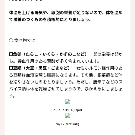
体温を上げる陽気や、卵胞の栄養が足りないので、体を温め
て滋養のつくものを積極的にとりましょう。
○ 食べ物では
❒魚卵（たらこ・いくら・かずのこなど）
：卵の栄養は卵か
ら。養血作用のある葉酸が多く含まれています。
❒豆類（大豆・黒豆・ごまなど）
：女性ホルモン様作用のあ
る豆類は血液循環も順調になります。その他、根菜類など体
を冷やさないものをとりましょう。ただし、唐辛子などのス
パイス類は体を乾燥させてしまうので、ひかえめにしましょ
う。
20071231916 / ajari
soy / VinceHuang