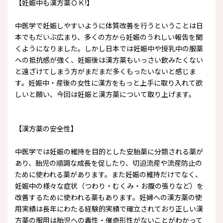
【妊娠中も漢方薬ＯＫ!】
中医学で妊娠しやすいように体質改善を行うということは日
本でもだいぶ広まり、多くの方から妊娠のうれしい報告を聞
くようになりました。しかし日本では妊娠中や授乳中の服薬
への抵抗感が強く、妊娠後は漢方薬もいっさい飲みたくない
と遠ざけてしまう方がまだまだ多くもったいないと感じま
す。妊娠中・産後の女性に漢方をもっと上手に取り入れて欲
しいと願い、今回は妊娠と漢方薬について取り上げます。
【漢方薬の安全性】
中医学では妊娠の維持を目的とした安胎薬に分類される薬が
あり、胎児の順調な成長を促したり、切迫流産や流産防止の
ために使われる薬があります。また妊娠の維持だけでなく、
妊娠中の様々な症状（つわり・むくみ・お腹の張りなど）を
改善するために使われる薬もあります。妊婦への漢方薬の使
用実績は長年にわたる経験的実績で確立されており正しい漢
方薬の服用は胎児への毒性・催奇形性がないことがわかって