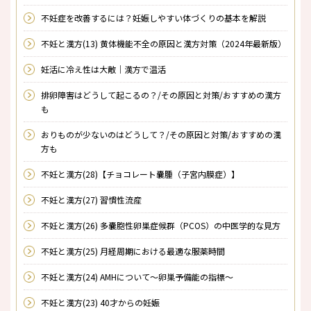
不妊症を改善するには？妊娠しやすい体づくりの基本を解説
不妊と漢方(13) 黄体機能不全の原因と漢方対策（2024年最新版）
妊活に冷え性は大敵｜漢方で温活
排卵障害はどうして起こるの？/その原因と対策/おすすめの漢方
も
おりものが少ないのはどうして？/その原因と対策/おすすめの漢
方も
不妊と漢方(28)【チョコレート嚢腫（子宮内膜症）】
不妊と漢方(27) 習慣性流産
不妊と漢方(26) 多嚢胞性卵巣症候群（PCOS）の中医学的な見方
不妊と漢方(25) 月経周期における最適な服薬時間
不妊と漢方(24) AMHについて～卵巣予備能の指標～
不妊と漢方(23) 40才からの妊娠