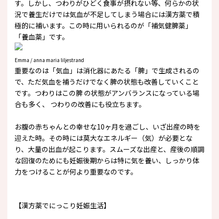
す。しかし、つわりがひどく食事が摂れない等、何らかの状
況で養生だけでは気血が不足してしまう場合には漢方薬で積
極的に補います。この時に用いられるのが「補気健脾薬」
「養血薬」です。
Emma / anna maria liljestrand
重要なのは「気血」は消化器にあたる「脾」で生成されるの
で、ただ気血を補うだけでなく脾の状態も改善していくこと
です。つわりはこの脾 の状態がアンバランスになっている場
合も多く、 つわりの改善にも役立ちます。
お腹の赤ちゃんとの幸せな10ヶ月を過ごし、いざ出産の時を
迎えた時。その時には莫大なエネルギー（気）が必要とな
り、大量の出血が起こります。スムーズな出産と、産後の順調
な回復のためにも妊娠後期からは特に気を養い、しっかり体
力をつけることが何より重要なのです。
【漢方薬でにっこり妊娠生活】