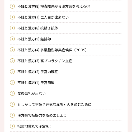
不妊と漢方(8) 検査結果から漢方薬を考える①
不妊と漢方(7) 二人目が出来ない
不妊と漢方(6) 抗精子抗体
不妊と漢方(5) 無排卵
不妊と漢方(4) 多嚢胞性卵巣症候群（PCOS）
不妊と漢方(3) 高プロラクチン血症
不妊と漢方(2) 子宮内膜症
不妊と漢方(1) 子宮筋腫
産後母乳が出ない
もしかして不妊？元気な赤ちゃんを産むために
漢方薬で妊娠力を高めましょう
杞菊地黄丸で子宝を！