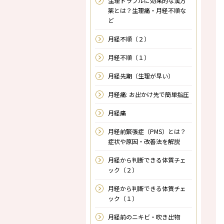
生理トラブルに効果的な漢方
薬とは？生理痛・月経不順な
ど
月経不順（２）
月経不順（１）
月経先期（生理が早い）
月経痛: お出かけ先で簡単指圧
月経痛
月経前緊張症（PMS）とは？
症状や原因・改善法を解説
月経から判断できる体質チェ
ック（２）
月経から判断できる体質チェ
ック（１）
月経前のニキビ・吹き出物