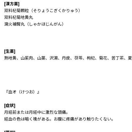
[漢方薬]
双料杞菊顆粒（そりょうこぎくかりゅう）
双料杞菊地黄丸
瀉火補腎丸（しゃかほじんがん）
[生薬]
熟地黄、山茱肉、山薬、沢瀉、丹皮、茯苓、枸杞、菊花、苦丁茶、夏
『血オ（けつお）』
[症状]
月経前または月経中に激烈な頭痛。
経血の色は暗く塊がある。お腹に疼痛があり触りたくない。