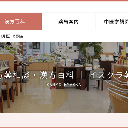
漢方百科
薬局案内
中医学講
（月経）と頭痛
方薬相談・漢方百科 ｜ イスクラ
KANPO HYAKKA