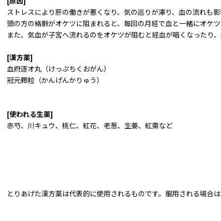
[原因]
ストレスにより肝の働きが悪くなり、気の巡りが滞り、血の流れも影
頭の方の絡脈がオケツに阻まれると、毎回の月経で血と一緒にオケツ
また、気血が子宮へ流れるのをオケツが阻むと経血が暗くなったり、
[漢方薬]
血府逐オ丸（けっぷちくおがん）
冠元顆粒（かんげんかりゅう）
[使われる生薬]
赤芍、川キュウ、桃仁、紅花、老葱、生姜、紅棗など
とりあげた漢方薬は代表的に使用されるものです。服用される場合は