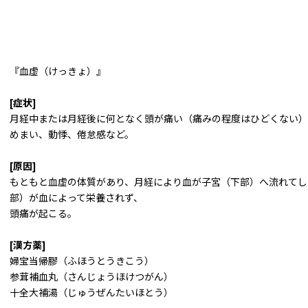
『血虚（けっきょ）』
[症状]
月経中または月経後に何となく頭が痛い（痛みの程度はひどくない）
めまい、動悸、倦怠感など。
[原因]
もともと血虚の体質があり、月経により血が子宮（下部）へ流れてし
部）が血によって栄養されず、
頭痛が起こる。
[漢方薬]
婦宝当帰膠（ふほうとうきこう）
参茸補血丸（さんじょうほけつがん）
十全大補湯（じゅうぜんたいほとう）