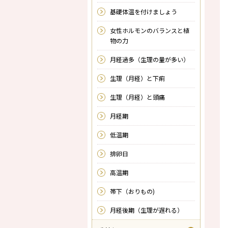
基礎体温を付けましょう
女性ホルモンのバランスと植
物の力
月経過多（生理の量が多い）
生理（月経）と下痢
生理（月経）と頭痛
月経期
低温期
排卵日
高温期
帯下（おりもの)
月経後期（生理が遅れる）