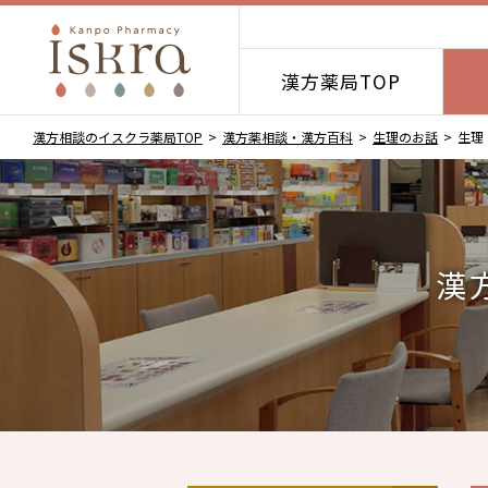
漢方薬局TOP
漢方相談のイスクラ薬局TOP
漢方薬相談・漢方百科
生理のお話
生理
漢