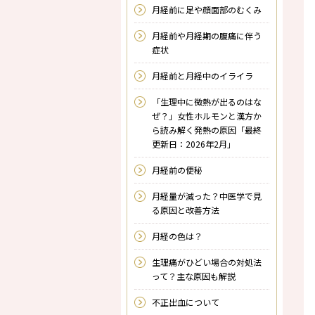
月経前に足や顔面部のむくみ
月経前や月経期の腹痛に伴う
症状
月経前と月経中のイライラ
「生理中に微熱が出るのはな
ぜ？」女性ホルモンと漢方か
ら読み解く発熱の原因「最終
更新日：2026年2月」
月経前の便秘
月経量が減った？中医学で見
る原因と改善方法
月経の色は？
生理痛がひどい場合の対処法
って？主な原因も解説
不正出血について