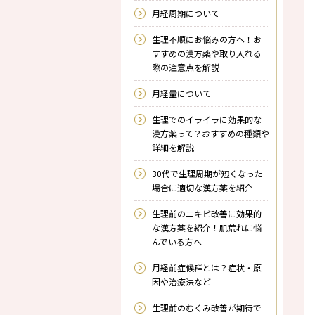
月経周期について
生理不順にお悩みの方へ！お
すすめの漢方薬や取り入れる
際の注意点を解説
月経量について
生理でのイライラに効果的な
漢方薬って？おすすめの種類や
詳細を解説
30代で生理周期が短くなった
場合に適切な漢方薬を紹介
生理前のニキビ改善に効果的
な漢方薬を紹介！肌荒れに悩
んでいる方へ
月経前症候群とは？症状・原
因や治療法など
生理前のむくみ改善が期待で