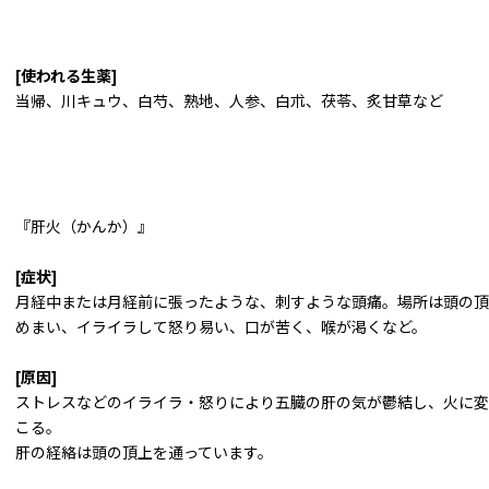
[使われる生薬]
当帰、川キュウ、白芍、熟地、人参、白朮、茯苓、炙甘草など
『肝火（かんか）』
[症状]
月経中または月経前に張ったような、刺すような頭痛。場所は頭の頂
めまい、イライラして怒り易い、口が苦く、喉が渇くなど。
[原因]
ストレスなどのイライラ・怒りにより五臓の肝の気が鬱結し、火に変
こる。
肝の経絡は頭の頂上を通っています。