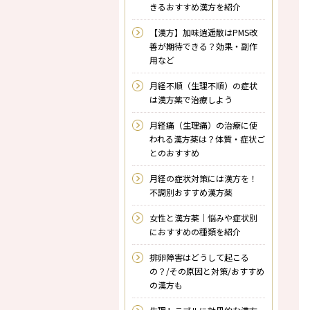
きるおすすめ漢方を紹介
【漢方】加味逍遥散はPMS改
善が期待できる？効果・副作
用など
月経不順（生理不順）の症状
は漢方薬で治療しよう
月経痛（生理痛）の治療に使
われる漢方薬は？体質・症状ご
とのおすすめ
月経の症状対策には漢方を！
不調別おすすめ漢方薬
女性と漢方薬｜悩みや症状別
におすすめの種類を紹介
排卵障害はどうして起こる
の？/その原因と対策/おすすめ
の漢方も