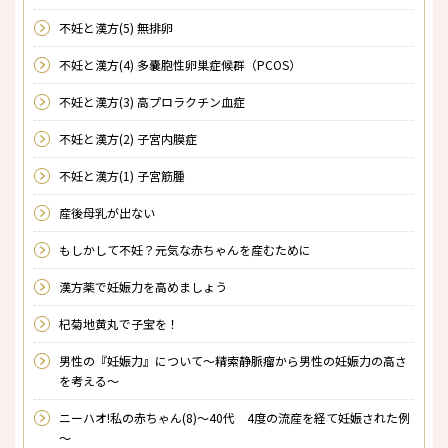
不妊と漢方(5) 無排卵
不妊と漢方(4) 多嚢胞性卵巣症候群（PCOS）
不妊と漢方(3) 高プロラクチン血症
不妊と漢方(2) 子宮内膜症
不妊と漢方(1) 子宮筋腫
産後母乳が出ない
もしかして不妊？元気な赤ちゃんを産むために
漢方薬で妊娠力を高めましょう
杞菊地黄丸で子宝を！
男性の『妊娠力』について～精索静脈瘤から男性の妊娠力の高さ
を考える～
ニーハオ!私の赤ちゃん(8)～40代 4度の流産を経て妊娠された例
～