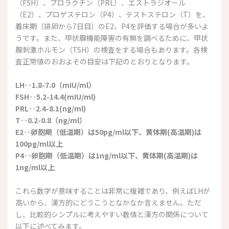
（FSH）、プロラクチン（PRL）、エストラジオール
（E2）、プロゲステロン（P4）、テストステロン（T）を、
着床期（排卵から7日目）のE2、P4を評価する場合が多いよ
うです。また、甲状腺機能障害の有無を調べるために、甲状
腺刺激ホルモン（TSH）の検査をする場合もあります。各検
査正常値のおおよその目安は下記のとおりとなります。
LH‥1.8-7.0（mIU/ml）
FSH‥5.2-14.4(mIU/ml)
PRL‥2.4-8.1(ng/ml)
T‥0.2-0.8（ng/ml）
E2‥卵胞期（低温期）は50pg/ml以下、黄体期(高温期)は
100pg/ml以上
P4‥卵胞期（低温期）は1ng/ml以下、黄体期(高温期)は
1ng/ml以上
これら数字が意味することは非常に複雑であり、例えばLHが
高いから、漢方的にどうこうとなかなか言えません。ただ
し、比較的シンプルに考えやすい数値と漢方の関係について
以下に述べてみます。