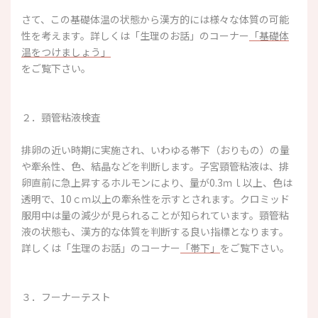
さて、この基礎体温の状態から漢方的には様々な体質の可能
性を考えます。詳しくは「生理のお話」のコーナー
「基礎体
温をつけましょう」
をご覧下さい。
２．頸管粘液検査
排卵の近い時期に実施され、いわゆる帯下（おりもの）の量
や牽糸性、色、結晶などを判断します。子宮頸管粘液は、排
卵直前に急上昇するホルモンにより、量が0.3ｍｌ以上、色は
透明で、10ｃｍ以上の牽糸性を示すとされます。クロミッド
服用中は量の減少が見られることが知られています。頸管粘
液の状態も、漢方的な体質を判断する良い指標となります。
詳しくは「生理のお話」のコーナー
「帯下」
をご覧下さい。
３．フーナーテスト