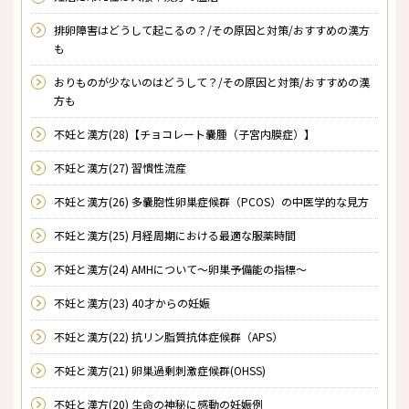
排卵障害はどうして起こるの？/その原因と対策/おすすめの漢方
も
おりものが少ないのはどうして？/その原因と対策/おすすめの漢
方も
不妊と漢方(28)【チョコレート嚢腫（子宮内膜症）】
不妊と漢方(27) 習慣性流産
不妊と漢方(26) 多嚢胞性卵巣症候群（PCOS）の中医学的な見方
不妊と漢方(25) 月経周期における最適な服薬時間
不妊と漢方(24) AMHについて～卵巣予備能の指標～
不妊と漢方(23) 40才からの妊娠
不妊と漢方(22) 抗リン脂質抗体症候群（APS）
不妊と漢方(21) 卵巣過剰刺激症候群(OHSS)
不妊と漢方(20) 生命の神秘に感動の妊娠例