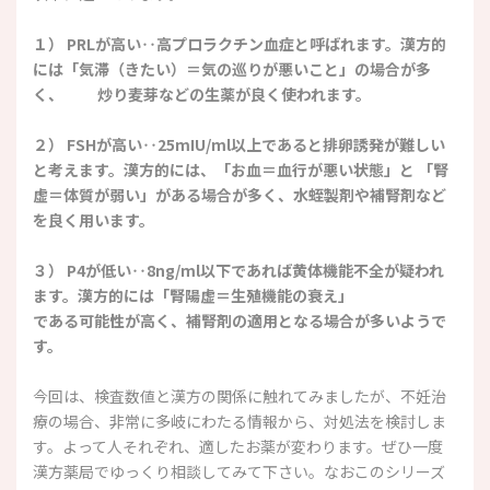
１） PRLが高い‥高プロラクチン血症と呼ばれます。漢方的
には「気滞（きたい）＝気の巡りが悪いこと」の場合が多
く、
炒り麦芽などの生薬が良く使われます。
２） FSHが高い‥25mIU/ml以上であると排卵誘発が難しい
と考えます。漢方的には、「お血＝血行が悪い状態」と
「腎
虚＝体質が弱い」がある場合が多く、水蛭製剤や補腎剤など
を良く用います。
３） P4が低い‥8ng/ml以下であれば黄体機能不全が疑われ
ます。漢方的には「腎陽虚＝生殖機能の衰え」
である可能性が高く、補腎剤の適用となる場合が多いようで
す。
今回は、検査数値と漢方の関係に触れてみましたが、不妊治
療の場合、非常に多岐にわたる情報から、対処法を検討しま
す。よって人それぞれ、適したお薬が変わります。ぜひ一度
漢方薬局でゆっくり相談してみて下さい。なおこのシリーズ