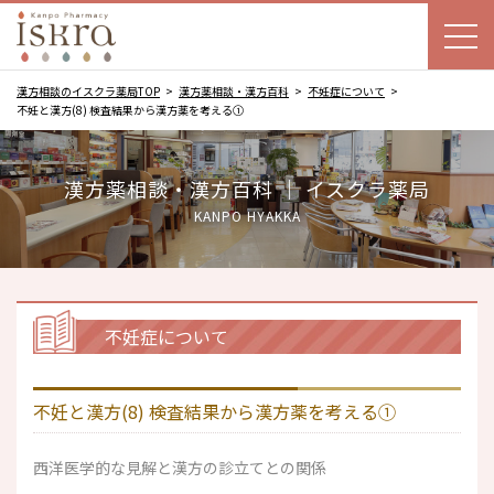
漢方相談のイスクラ薬局TOP
漢方薬相談・漢方百科
不妊症について
不妊と漢方(8) 検査結果から漢方薬を考える①
漢方薬相談・漢方百科 ｜ イスクラ薬局
KANPO HYAKKA
不妊症について
不妊と漢方(8) 検査結果から漢方薬を考える①
西洋医学的な見解と漢方の診立てとの関係