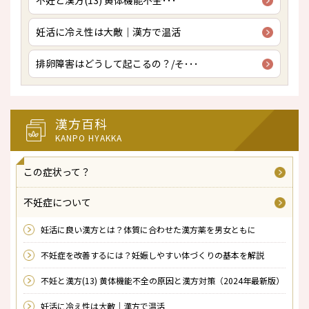
不妊と漢方(13) 黄体機能不全･･･
妊活に冷え性は大敵｜漢方で温活
排卵障害はどうして起こるの？/そ･･･
漢方百科
KANPO HYAKKA
この症状って？
不妊症について
妊活に良い漢方とは？体質に合わせた漢方薬を男女ともに
不妊症を改善するには？妊娠しやすい体づくりの基本を解説
不妊と漢方(13) 黄体機能不全の原因と漢方対策（2024年最新版）
妊活に冷え性は大敵｜漢方で温活