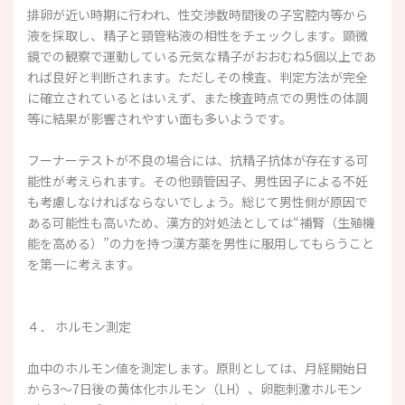
排卵が近い時期に行われ、性交渉数時間後の子宮腔内等から
液を採取し、精子と頸管粘液の相性をチェックします。顕微
鏡での観察で運動している元気な精子がおおむね5個以上であ
れば良好と判断されます。ただしその検査、判定方法が完全
に確立されているとはいえず、また検査時点での男性の体調
等に結果が影響されやすい面も多いようです。
フーナーテストが不良の場合には、抗精子抗体が存在する可
能性が考えられます。その他頸管因子、男性因子による不妊
も考慮しなければならないでしょう。総じて男性側が原因で
ある可能性も高いため、漢方的対処法としては“補腎（生殖機
能を高める）”の力を持つ漢方薬を男性に服用してもらうこと
を第一に考えます。
４． ホルモン測定
血中のホルモン値を測定します。原則としては、月経開始日
から3～7日後の黄体化ホルモン（LH）、卵胞刺激ホルモン