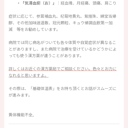
・「気滞血瘀（お）」
：経血塊、月経痛、頭痛、肩こり
症状に応じて、参茸補血丸、杞菊地黄丸、紫煌珠、婦宝当帰
膠、その他加味逍遥散、冠元顆粒、キュウ帰調血飲第一加
減 等をお勧めしています。
病院では同じ病名がついても各々体質や自覚症状が異なるこ
とがありますし、また病院で治療を受けているかどうかによ
っても使う漢方薬が違うことがあります。
詳しくはお近くの漢方薬局でご相談ください。色々とお力に
なれると思いますよ。
その際は、「基礎体温表」をお持ち頂くとお話がスムーズに
が進みます。
黄体機能不全,