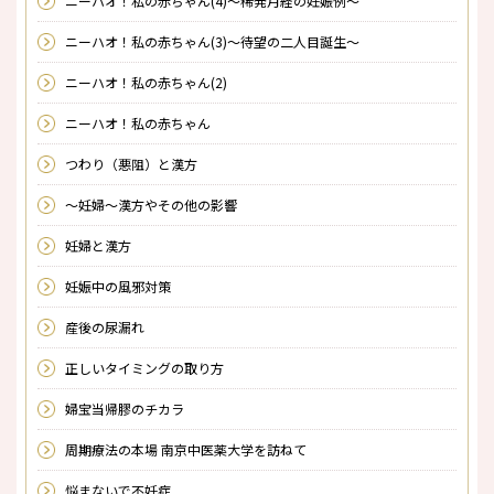
ニーハオ！私の赤ちゃん(4)～稀発月経の妊娠例～
ニーハオ！私の赤ちゃん(3)～待望の二人目誕生～
ニーハオ！私の赤ちゃん(2)
ニーハオ！私の赤ちゃん
つわり（悪阻）と漢方
～妊婦～漢方やその他の影響
妊婦と漢方
妊娠中の風邪対策
産後の尿漏れ
正しいタイミングの取り方
婦宝当帰膠のチカラ
周期療法の本場 南京中医薬大学を訪ねて
悩まないで不妊症