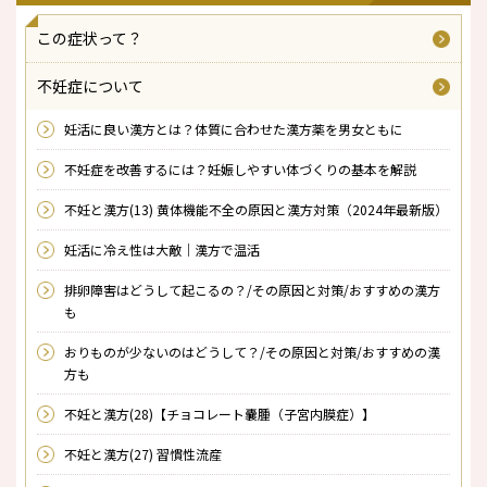
この症状って？
不妊症について
妊活に良い漢方とは？体質に合わせた漢方薬を男女ともに
不妊症を改善するには？妊娠しやすい体づくりの基本を解説
不妊と漢方(13) 黄体機能不全の原因と漢方対策（2024年最新版）
妊活に冷え性は大敵｜漢方で温活
排卵障害はどうして起こるの？/その原因と対策/おすすめの漢方
も
おりものが少ないのはどうして？/その原因と対策/おすすめの漢
方も
不妊と漢方(28)【チョコレート嚢腫（子宮内膜症）】
不妊と漢方(27) 習慣性流産