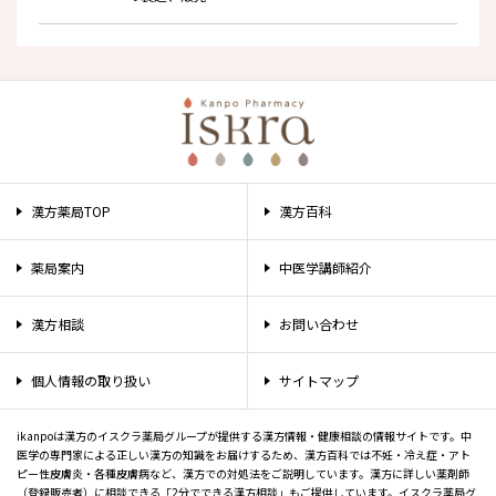
漢方薬局TOP
漢方百科
薬局案内
中医学講師紹介
漢方相談
お問い合わせ
個人情報の取り扱い
サイトマップ
ikanpoは漢方のイスクラ薬局グループが提供する漢方情報・健康相談の情報サイトです。中
医学の専門家による正しい漢方の知識をお届けするため、漢方百科では不妊・冷え症・アト
ピー性皮膚炎・各種皮膚病など、漢方での対処法をご説明しています。漢方に詳しい薬剤師
（登録販売者）に相談できる「2分でできる漢方相談」もご提供しています。イスクラ薬局グ