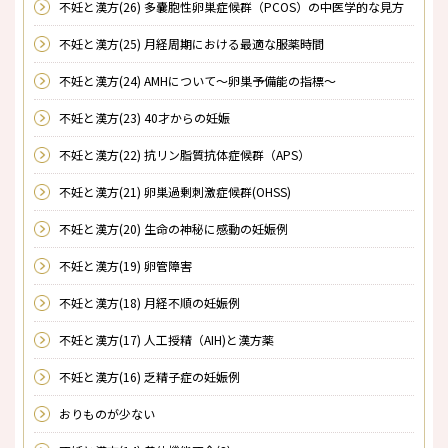
不妊と漢方(26) 多嚢胞性卵巣症候群（PCOS）の中医学的な見方
不妊と漢方(25) 月経周期における最適な服薬時間
不妊と漢方(24) AMHについて～卵巣予備能の指標～
不妊と漢方(23) 40才からの妊娠
不妊と漢方(22) 抗リン脂質抗体症候群（APS）
不妊と漢方(21) 卵巣過剰刺激症候群(OHSS)
不妊と漢方(20) 生命の神秘に感動の妊娠例
不妊と漢方(19) 卵管障害
不妊と漢方(18) 月経不順の妊娠例
不妊と漢方(17) 人工授精（AIH)と漢方薬
不妊と漢方(16) 乏精子症の妊娠例
おりものが少ない