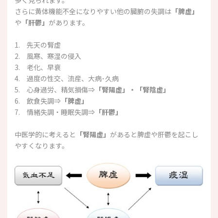
多く見られます。
さらに黄体機能不全になりやすい他の臓腑の失調は
「脾虚」
や
「肝鬱」
があります。
1. 先天の腎虚
2. 風寒、寒湿の侵入
3. 老化、早衰
4. 過度の性交、流産、大病･久病
5. 心身過労、精気損傷⇒
「腎陽虚」・「腎陰虚」
6. 飲食失調⇒
「脾虚」
7. 情緒失調・睡眠失調⇒
「肝鬱」
中医学的に考えると
「腎陽虚」
があると脾虚や肝鬱を起こし
やすくなります。