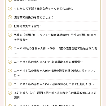
もしかして不妊？元気な赤ちゃんを産むために
漢方薬で妊娠力を高めましょう
杞菊地黄丸で子宝を！
男性の『妊娠力』について～精索静脈瘤から男性の妊娠力の高さ
を考える～
ニーハオ!私の赤ちゃん(8)～40代 4度の流産を経て妊娠された例
～
ニーハオ！私の赤ちゃん(7)～卵巣機能不全の妊娠例～
ニーハオ！私の赤ちゃん(6)～3度の流産を乗り越えもうすぐママ
に～
ニーハオ！私の赤ちゃん(5)～治療お休みしてすぐ妊娠した例～
不妊と漢方（29）原因不明不妊と言われた方の体質改善による妊
娠例