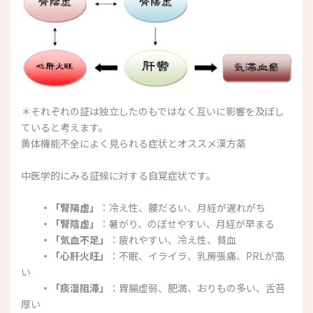
＊それぞれの証は独立したのもではなく互いに影響を及ぼし
ていると考えます。
黄体機能不全によく見られる症状とオススメ漢方薬
中医学的にみる証候に対する自覚症状です。
・「腎陽虚」
：冷え性、腰だるい、月経が遅れがち
・「腎陰虚」
：暑がり、のぼせやすい、月経が早まる
・「気血不足」
：疲れやすい、冷え性、貧血
・「心肝火旺」
：不眠、イライラ、乳房張痛、PRLが高
い
・「痰湿阻滞」
：胃腸虚弱、肥満、おりもの多い、舌苔
厚い