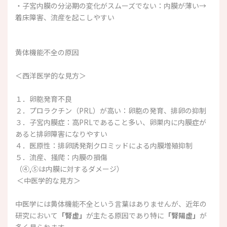
・子宮内膜の分泌期の変化がスムーズでない：内膜が薄い→
着床障害、流産を起こしやすい
黄体機能不全の原因
＜西洋医学的な見方＞
１．卵胞発育不良
２．プロラクチン（PRL）が高い：卵胞の発育、排卵の抑制
３．子宮内膜症：高PRLであること多い、卵巣内に内膜症が
あると排卵障害になりやすい
４．医原性：排卵誘発剤クロミッドによる内膜増殖抑制
５．流産、掻爬：内膜の損傷
（④,⑤は内膜に対するダメージ）
＜中医学的な見方＞
中医学には黄体機能不全という言葉はありませんが、近年の
研究において
「腎虚」
が主たる原因であり特に
「腎陽虚」
が