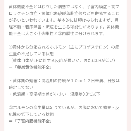
黄体機能不全とは独立した病態ではなく、子宮内膜症・高プ
ロラクチン血症・黄体化未破裂卵胞症候などを併発すること
が多いといわれています。基本的に排卵はみられますが、月
経不順・着床障害・流産を生じる可能性があります。黄体機
能不全は大きく①卵巣性と②内膜性に分けられます。
①黄体から分泌されるホルモン（主にプロゲステロン）の産
生量の不足している状態
（黄体自体がLHに対する反応が悪いか、またはLHが低い）
＝
「卵巣黄体機能不全」
・黄体期の短縮：高温期の持続が１０or１２日未満、日数は
確定してない
・低温期・高温期の差が小さい：温度差0.3℃以下
②ホルモンの産生量は足りているが、内膜において効果・反
応性の低下している状態
＝
「子宮内膜機能不全」