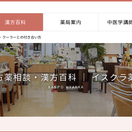
漢方百科
薬局案内
中医学講
クーラーとの付き合い方
方薬相談・漢方百科 ｜ イスクラ
KANPO HYAKKA