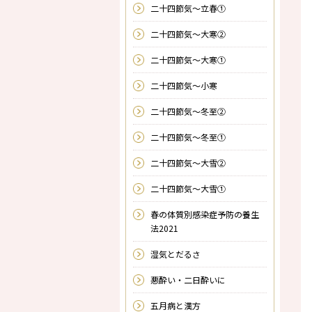
二十四節気～立春①
二十四節気～大寒②
二十四節気～大寒①
二十四節気～小寒
二十四節気～冬至②
二十四節気～冬至①
二十四節気～大雪②
二十四節気～大雪①
春の体質別感染症予防の養生
法2021
湿気とだるさ
悪酔い・二日酔いに
五月病と漢方