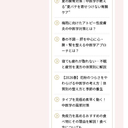
夏の脾胃対策｜中医学が教え
る“夏バテを寄せつけない胃腸
ケア”
梅雨に向けたアトピー性皮膚
炎の中医学対策とは？
春の不調― 肝を中心に心・
脾・腎を整える中医学アプロ
ーチとは？
寝ても疲れが取れない… 不眠
と疲労を漢方の体質別に解説
【2026春】花粉のつらさをや
わらげる中医学の考え方｜体
質別の整え方と季節の養生
タイプを見極め素早く動く！
中医学の風邪対策
免疫力を高めるおすすめの食
べ物とその理由を解説！食べ
方についても