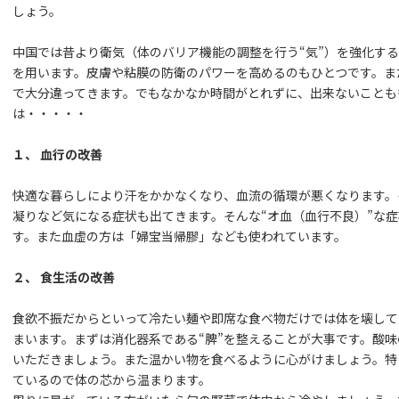
しょう。
中国では昔より衛気（体のバリア機能の調整を行う“気”）を強化す
を用います。皮膚や粘膜の防衛のパワーを高めるのもひとつです。ま
で大分違ってきます。でもなかなか時間がとれずに、出来ないことも
は・・・・・
１、 血行の改善
快適な暮らしにより汗をかかなくなり、血流の循環が悪くなります。
凝りなど気になる症状も出てきます。そんな“オ血（血行不良）”な
す。また血虚の方は「婦宝当帰膠」なども使われています。
２、 食生活の改善
食欲不振だからといって冷たい麺や即席な食べ物だけでは体を壊して
まいます。まずは消化器系である“脾”を整えることが大事です。酸
いただきましょう。また温かい物を食べるように心がけましょう。特
ているので体の芯から温まります。