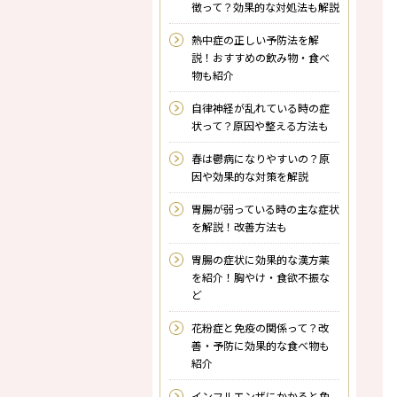
徴って？効果的な対処法も解説
熱中症の正しい予防法を解
説！おすすめの飲み物・食べ
物も紹介
自律神経が乱れている時の症
状って？原因や整える方法も
春は鬱病になりやすいの？原
因や効果的な対策を解説
胃腸が弱っている時の主な症状
を解説！改善方法も
胃腸の症状に効果的な漢方薬
を紹介！胸やけ・食欲不振な
ど
花粉症と免疫の関係って？改
善・予防に効果的な食べ物も
紹介
インフルエンザにかかると免