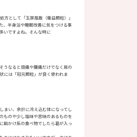
る処方として「玉屏風散（衛益顆粒）」
た、半身浴や睡眠改善に気をつける事
多いですよね。そんな時に
そうなると頭痛や腰痛だけでなく肩の
症状には「冠元顆粒」が良く使われま
しまい、余計に冷え込む体になってし
味のものや少し塩味や苦味のあるものを
に餡かけ系の食べ物でしたら葛が入っ