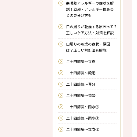
寒暖差アレルギーの症状を解
説！風邪・アレルギー性鼻炎
との見分け方も
目の周りが乾燥する原因って？
正しいケア方法・対策を解説
口周りの乾燥の症状・原因
は？正しい対処法も解説
二十四節気～立夏
二十四節気～穀雨
二十四節気～春分
二十四節気～惊蟄
二十四節気～雨水②
二十四節気～雨水①
二十四節気～立春②