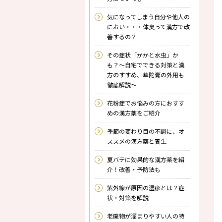
気になってしまう自分や他人の
におい・・・体臭って漢方で改
善するの？
その症状「かかと水虫」か
も？～自宅でできる対策と漢
方のすすめ、華陀膏の外用も
徹底解説～
花粉症でお悩みの方におすす
めの漢方薬をご紹介
季節の変わり目の不調に、オ
ススメの漢方薬と養生
夏バテに効果的な漢方薬を紹
介！改善・予防法も
紫外線が原因の湿疹とは？症
状・対策を解説
老廃物が溜まりやすい人の特