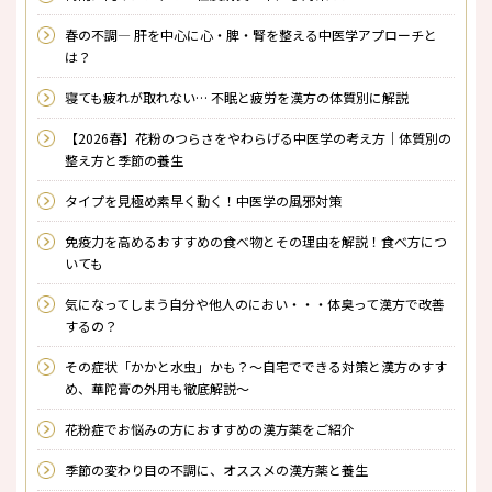
春の不調― 肝を中心に心・脾・腎を整える中医学アプローチと
は？
寝ても疲れが取れない… 不眠と疲労を漢方の体質別に解説
【2026春】花粉のつらさをやわらげる中医学の考え方｜体質別の
整え方と季節の養生
タイプを見極め素早く動く！中医学の風邪対策
免疫力を高めるおすすめの食べ物とその理由を解説！食べ方につ
いても
気になってしまう自分や他人のにおい・・・体臭って漢方で改善
するの？
その症状「かかと水虫」かも？～自宅でできる対策と漢方のすす
め、華陀膏の外用も徹底解説～
花粉症でお悩みの方におすすめの漢方薬をご紹介
季節の変わり目の不調に、オススメの漢方薬と養生