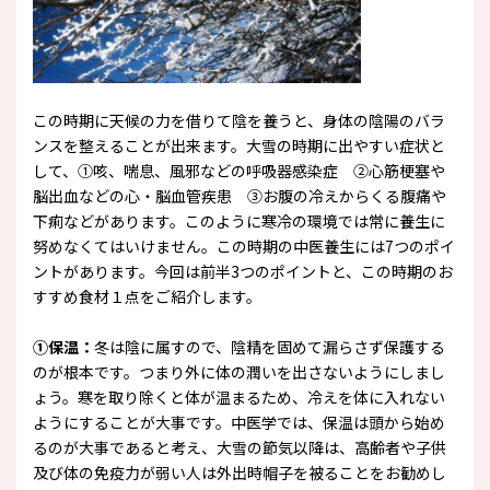
この時期に天候の力を借りて陰を養うと、身体の陰陽のバラ
ンスを整えることが出来ます。大雪の時期に出やすい症状と
して、①咳、喘息、風邪などの呼吸器感染症 ②心筋梗塞や
脳出血などの心・脳血管疾患 ③お腹の冷えからくる腹痛や
下痢などがあります。このように寒冷の環境では常に養生に
努めなくてはいけません。この時期の中医養生には7つのポイ
ントがあります。今回は前半3つのポイントと、この時期のお
すすめ食材１点をご紹介します。
①保温：
冬は陰に属すので、陰精を固めて漏らさず保護する
のが根本です。つまり外に体の潤いを出さないようにしまし
ょう。寒を取り除くと体が温まるため、冷えを体に入れない
ようにすることが大事です。中医学では、保温は頭から始め
るのが大事であると考え、大雪の節気以降は、高齢者や子供
及び体の免疫力が弱い人は外出時帽子を被ることをお勧めし