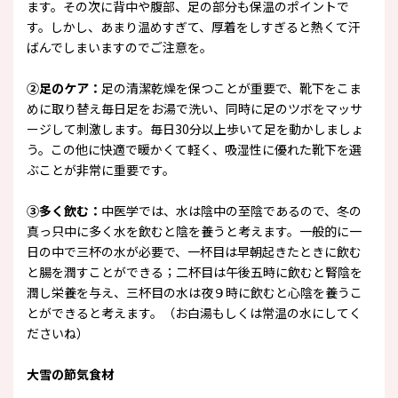
ます。その次に背中や腹部、足の部分も保温のポイントで
す。しかし、あまり温めすぎて、厚着をしすぎると熱くて汗
ばんでしまいますのでご注意を。
②足のケア：
足の清潔乾燥を保つことが重要で、靴下をこま
めに取り替え毎日足をお湯で洗い、同時に足のツボをマッサ
ージして刺激します。毎日30分以上歩いて足を動かしましょ
う。この他に快適で暖かくて軽く、吸湿性に優れた靴下を選
ぶことが非常に重要です。
③多く飲む：
中医学では、水は陰中の至陰であるので、冬の
真っ只中に多く水を飲むと陰を養うと考えます。一般的に一
日の中で三杯の水が必要で、一杯目は早朝起きたときに飲む
と腸を潤すことができる；二杯目は午後五時に飲むと腎陰を
潤し栄養を与え、三杯目の水は夜９時に飲むと心陰を養うこ
とができると考えます。（お白湯もしくは常温の水にしてく
ださいね）
大雪の節気食材