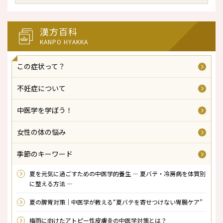
漢方百科
KANPO HYAKKA
この症状って？
不妊症について
中医学を学ぼう！
女性の体の悩み
季節のキーワード
夏を元気に過ごすための中医学的養生 ― 夏バテ・冷房病を体質別
に整える方法 ―
夏の脾胃対策｜中医学が教える“夏バテを寄せつけない胃腸ケア”
梅雨に向けたアトピー性皮膚炎の中医学対策とは？