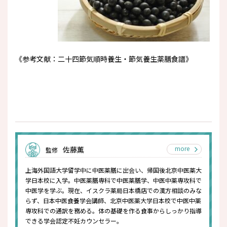
《参考文献：二十四節気順時養生・節気養生薬膳食譜》
more
佐藤薫
監修
上海外国語大学留学中に中医薬膳に出会い、帰国後北京中医薬大
学日本校に入学。中医薬膳専科で中医薬膳学、中医中薬専攻科で
中医学を学ぶ。現在、イスクラ薬局日本橋店での漢方相談のみな
らず、日本中医食養学会講師、北京中医薬大学日本校で中医中薬
専攻科での通訳を務める。体の基礎を作る食事からしっかり指導
できる学会認定不妊カウンセラー。