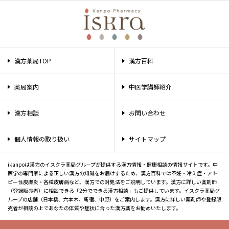
漢方薬局TOP
漢方百科
薬局案内
中医学講師紹介
漢方相談
お問い合わせ
個人情報の取り扱い
サイトマップ
ikanpoは漢方のイスクラ薬局グループが提供する漢方情報・健康相談の情報サイトです。中
医学の専門家による正しい漢方の知識をお届けするため、漢方百科では不妊・冷え症・アト
ピー性皮膚炎・各種皮膚病など、漢方での対処法をご説明しています。漢方に詳しい薬剤師
（登録販売者）に相談できる「2分でできる漢方相談」もご提供しています。イスクラ薬局グ
ループの店舗（日本橋、六本木、新宿、中野）をご案内します。漢方に詳しい薬剤師や登録販
売者が相談の上であなたの体質や症状に合った漢方薬をお勧めいたします。