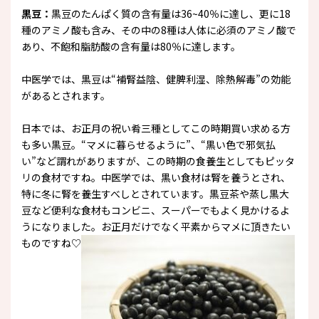
黒豆：
黒豆のたんぱく質の含有量は36~40％に達し、更に18
種のアミノ酸も含み、その中の8種は人体に必須のアミノ酸で
あり、不飽和脂肪酸の含有量は80％に達します。
中医学では、黒豆は“補腎益陰、健脾利湿、除熱解毒”の効能
があるとされます。
日本では、お正月の祝い肴三種としてこの時期買い求める方
も多い黒豆。“マメに暮らせるように”、“黒い色で邪気払
い”など謂れがありますが、この時期の食養生としてもピッタ
リの食材ですね。中医学では、黒い食材は腎を養うとされ、
特に冬に腎を養生すべしとされています。黒豆茶や蒸し黒大
豆など便利な食材もコンビニ、スーパーでもよく見かけるよ
うになりました。お正月だけでなく平素からマメに頂きたい
ものですね♡