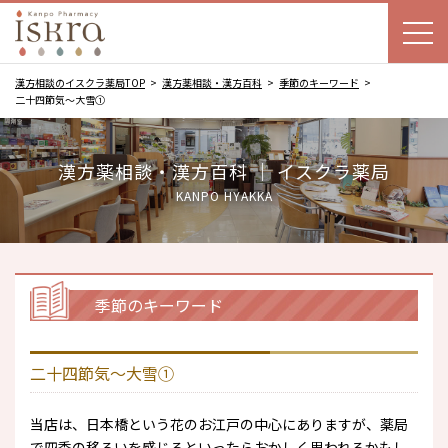
漢方相談のイスクラ薬局TOP
漢方薬相談・漢方百科
季節のキーワード
二十四節気～大雪①
漢方薬相談・漢方百科 ｜ イスクラ薬局
KANPO HYAKKA
季節のキーワード
二十四節気～大雪①
当店は、日本橋という花のお江戸の中心にありますが、薬局
で四季の移ろいを感じるといったらおかしく思われるかもし