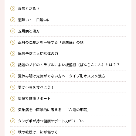
湿気とだるさ
悪酔い・二日酔いに
五月病と漢方
正月のご馳走を一掃する「お屠蘇」の話
風邪予防に大切な体の力
話題のノドのトラブルによい板藍根（ばんらんこん）とは？？
夏休み明け元気がでない方へ タイプ別オススメ漢方
夏は小豆を食べよう！
紫蘇で健康サポート
気象病を中医学的に考える 「六淫の邪気」
タンポポが持つ健康サポート力がすごい
秋の乾燥は、肺が傷つく