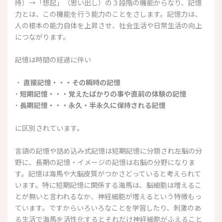
持）→「想起」（思い出し）の３段階の機能からなり、記憶
力とは、この機能を行う能力のことをさします。記憶力は、
人の根本の能力自体を上昇させ、社会生活や日常生活の向上
につながります。
記憶は時間の経過に伴い
・
直接記憶・・・その瞬時の記憶
･ 短期記憶・・・覚えたばかりの事や直前の体験の記憶
･ 長期記憶・・・永久・半永久に保持される記憶
に区別されています。
言語の記憶や詰め込み式記憶は短期記憶に分類され左脳の分
野に、長期の記憶・イメージの記憶は右脳の分野になりま
す。記憶は海馬や大脳皮質がつかさどっていると考えられて
います。特に短期記憶に関係する海馬は、脳細胞は増えるこ
とが無いと言われるなか、神経細胞が増えるという特徴もっ
ています。ですからいろいろなことを学習したり、刺激のあ
る生活で海馬を活性化するとそれだけ神経細胞がふえること