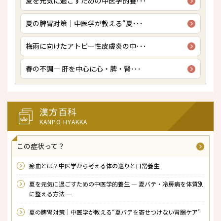
夏を元気に過ごすための中医学的養･･･
夏の脾胃対策｜中医学が教える“夏･･･
梅雨に向けたアトピー性皮膚炎の中･･･
春の不調― 肝を中心に心・脾・腎･･･
漢方百科
KANPO HYAKKA
この症状って？
瘀血とは？中医学から考える体の巡りと日常養生
夏を元気に過ごすための中医学的養生 ― 夏バテ・冷房病を体質別
に整える方法 ―
夏の脾胃対策｜中医学が教える“夏バテを寄せつけない胃腸ケア”