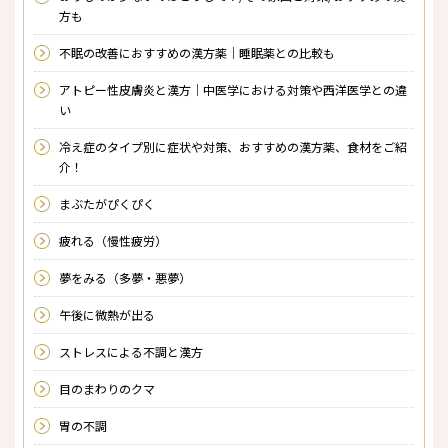
方も
不眠の改善におすすめの漢方薬｜睡眠薬との比較も
アトピー性皮膚炎と漢方｜中医学における対策や西洋医学との違
い
冷え症のタイプ別に症状や対策、おすすめの漢方薬、食材をご紹
介！
まぶたがぴくぴく
疲れる（慢性疲労）
夢をみる（多夢・悪夢）
午後に微熱が出る
ストレスによる不調と漢方
目のまわりのクマ
胃の不調