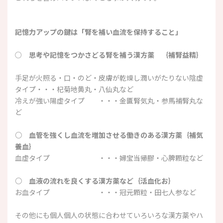
記憶力アップの鍵は「腎を補い血流を保持すること」
○
思考や記憶をつかさどる腎を補う漢方薬 ｛補腎益精｝
手足が火照る・口・のど・皮膚が乾燥し潤いがたりない陰虚
タイプ・・・杞菊地黄丸・八仙丸など
冷えが強い陽虚タイプ ・・・金匱腎気丸・参馬補腎丸な
ど
○ 血管を強くし血流を増加させる働きのある漢方薬｛補気
養血｝
血虚タイプ ・・・婦宝当帰膠・心脾顆粒など
○ 血液の流れを良くする漢方薬など｛活血化お｝
お血タイプ ・・・冠元顆粒・田七人参など
その他にも個人個人の状態に合わせていろいろな漢方薬やハ