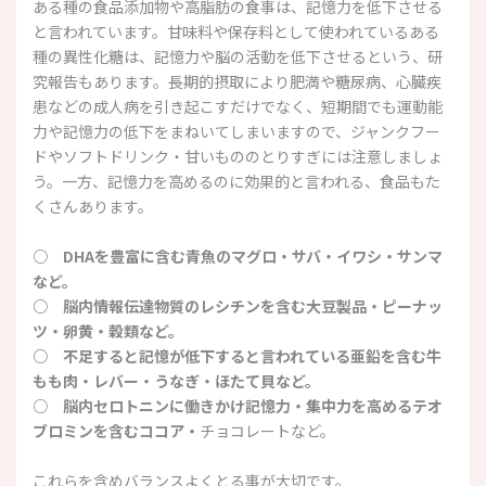
ある種の食品添加物や高脂肪の食事は、記憶力を低下させる
と言われています。甘味料や保存料として使われているある
種の異性化糖は、記憶力や脳の活動を低下させるという、研
究報告もあります。長期的摂取により肥満や糖尿病、心臓疾
患などの成人病を引き起こすだけでなく、短期間でも運動能
力や記憶力の低下をまねいてしまいますので、ジャンクフー
ドやソフトドリンク・甘いもののとりすぎには注意しましょ
う。一方、記憶力を高めるのに効果的と言われる、食品もた
くさんあります。
○ DHAを豊富に含む青魚のマグロ・サバ・イワシ・サンマ
など。
○ 脳内情報伝達物質のレシチンを含む大豆製品・ピーナッ
ツ・卵黄・穀類など。
○ 不足すると記憶が低下すると言われている亜鉛を含む牛
もも肉・レバー・うなぎ・ほたて貝など。
○ 脳内セロトニンに働きかけ記憶力・集中力を高めるテオ
ブロミンを含むココア・
チョコレートなど。
これらを含めバランスよくとる事が大切です。