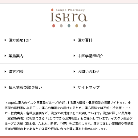
漢方薬局TOP
漢方百科
薬局案内
中医学講師紹介
漢方相談
お問い合わせ
個人情報の取り扱い
サイトマップ
ikanpoは漢方のイスクラ薬局グループが提供する漢方情報・健康相談の情報サイトです。中
医学の専門家による正しい漢方の知識をお届けするため、漢方百科では不妊・冷え症・アト
ピー性皮膚炎・各種皮膚病など、漢方での対処法をご説明しています。漢方に詳しい薬剤師
（登録販売者）に相談できる「2分でできる漢方相談」もご提供しています。イスクラ薬局グ
ループの店舗（日本橋、六本木、新宿、中野）をご案内します。漢方に詳しい薬剤師や登録販
売者が相談の上であなたの体質や症状に合った漢方薬をお勧めいたします。