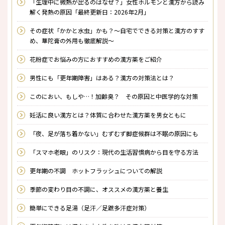
「生理中に微熱が出るのはなぜ？」女性ホルモンと漢方から読み
解く発熱の原因「最終更新日：2026年2月」
その症状「かかと水虫」かも？～自宅でできる対策と漢方のすす
め、華陀膏の外用も徹底解説～
花粉症でお悩みの方におすすめの漢方薬をご紹介
男性にも「更年期障害」はある？漢方の対策法とは？
このにおい、もしや…！加齢臭？ その原因と中医学的な対策
妊活に良い漢方とは？体質に合わせた漢方薬を男女ともに
「夜、足が落ち着かない」むずむず脚症候群は不眠の原因にも
「スマホ老眼」のリスク：現代の生活習慣病から目を守る方法
更年期の不調 ホットフラッシュについての解説
季節の変わり目の不調に、オススメの漢方薬と養生
簡単にできる足湯（足汗／足蹠多汗症対策）