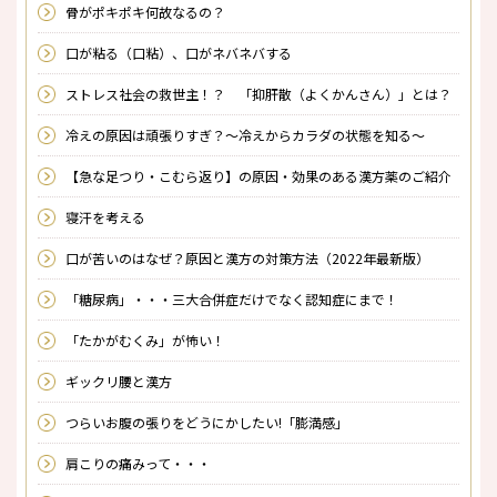
骨がポキポキ何故なるの？
口が粘る（口粘）、口がネバネバする
ストレス社会の救世主！？ 「抑肝散（よくかんさん）」とは？
冷えの原因は頑張りすぎ？～冷えからカラダの状態を知る～
【急な足つり・こむら返り】の原因・効果のある漢方薬のご紹介
寝汗を考える
口が苦いのはなぜ？原因と漢方の対策方法（2022年最新版）
「糖尿病」・・・三大合併症だけでなく認知症にまで！
「たかがむくみ」が怖い！
ギックリ腰と漢方
つらいお腹の張りをどうにかしたい!「膨満感」
肩こりの痛みって・・・