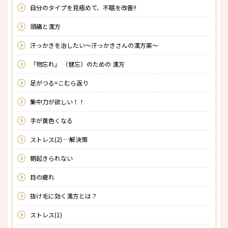
自分のタイプを見極めて、不眠を改善!!
頭痛と漢方
汗っかきを治したい～汗っかきさんの漢方薬～
「物忘れ」 （健忘）のための 漢方
足がつる=こむら返り
集中力が欲しい！！
手が黄色くなる
ストレス(2) …解決策
朝起きられない
目の疲れ
抜け毛に効く漢方とは？
ストレス(1)