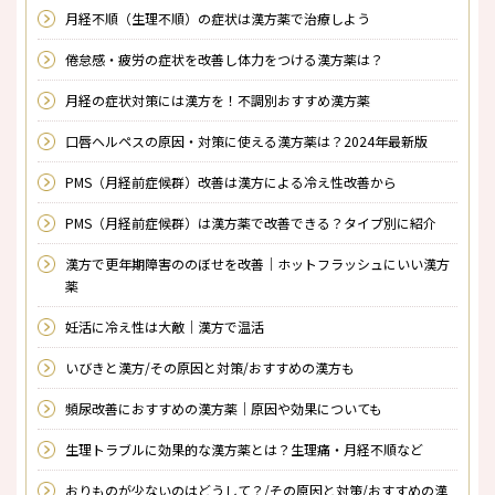
月経不順（生理不順）の症状は漢方薬で治療しよう
倦怠感・疲労の症状を改善し体力をつける漢方薬は？
月経の症状対策には漢方を！不調別おすすめ漢方薬
口唇ヘルペスの原因・対策に使える漢方薬は？2024年最新版
PMS（月経前症候群）改善は漢方による冷え性改善から
PMS（月経前症候群）は漢方薬で改善できる？タイプ別に紹介
漢方で更年期障害ののぼせを改善｜ホットフラッシュにいい漢方
薬
妊活に冷え性は大敵｜漢方で温活
いびきと漢方/その原因と対策/おすすめの漢方も
頻尿改善におすすめの漢方薬｜原因や効果についても
生理トラブルに効果的な漢方薬とは？生理痛・月経不順など
おりものが少ないのはどうして？/その原因と対策/おすすめの漢