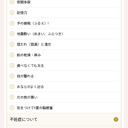
夜間多尿
記憶力
手の振戦（ふるえ）!
地震酔い（めまい、ふらつき）
耳だれ（耳漏）と漢方
肌の乾燥・痒み
食べなくても太る
目が腫れる
おならがよく出る
爪の色が悪い
気をつけて!!夏の脳梗塞
不妊症について