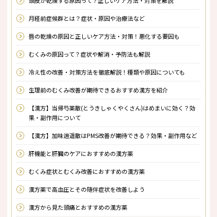
頭皮が乾燥する原因って？正しいケア方法・対策を解説
月経前症候群とは？症状・原因や治療法など
唇の乾燥の原因と正しいケア方法・対策！悪化する要因も
むくみの原因って？症状や解消・予防法も解説
冷え性の改善・対策方法を徹底解説！種類や原因についても
生理前のむくみ改善が期待できるおすすめ漢方を紹介
【漢方】当帰芍薬散(とうきしゃくやくさん)はめまいに効く？効
果・副作用について
【漢方】加味逍遥散はPMS改善が期待できる？効果・副作用など
肝機能と肝臓のケアにおすすめの漢方薬
むくみ症状とむくみ改善におすすめの漢方薬
漢方薬で高血圧とその随伴症状を改善しよう
漢方から見た頭痛とおすすめの漢方薬