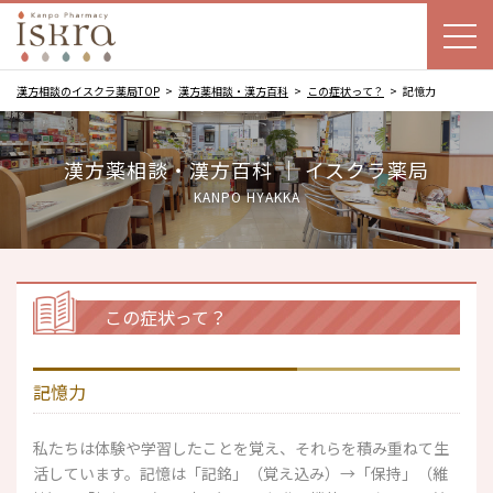
漢方相談のイスクラ薬局TOP
漢方薬相談・漢方百科
この症状って？
記憶力
漢方薬相談・漢方百科 ｜ イスクラ薬局
KANPO HYAKKA
この症状って？
記憶力
私たちは体験や学習したことを覚え、それらを積み重ねて生
活しています。記憶は「記銘」（覚え込み）→「保持」（維