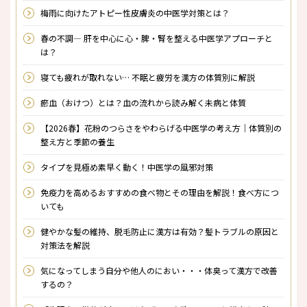
梅雨に向けたアトピー性皮膚炎の中医学対策とは？
春の不調― 肝を中心に心・脾・腎を整える中医学アプローチと
は？
寝ても疲れが取れない… 不眠と疲労を漢方の体質別に解説
瘀血（おけつ）とは？――血の流れから読み解く未病と体質
【2026春】花粉のつらさをやわらげる中医学の考え方｜体質別の
整え方と季節の養生
タイプを見極め素早く動く！中医学の風邪対策
免疫力を高めるおすすめの食べ物とその理由を解説！食べ方につ
いても
健やかな髪の維持、脱毛防止に漢方は有効？髪トラブルの原因と
対策法を解説
気になってしまう自分や他人のにおい・・・体臭って漢方で改善
するの？