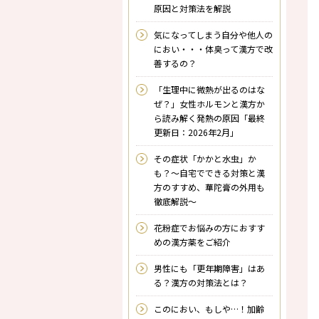
原因と対策法を解説
気になってしまう自分や他人の
におい・・・体臭って漢方で改
善するの？
「生理中に微熱が出るのはな
ぜ？」女性ホルモンと漢方か
ら読み解く発熱の原因「最終
更新日：2026年2月」
その症状「かかと水虫」か
も？～自宅でできる対策と漢
方のすすめ、華陀膏の外用も
徹底解説～
花粉症でお悩みの方におすす
めの漢方薬をご紹介
男性にも「更年期障害」はあ
る？漢方の対策法とは？
このにおい、もしや…！加齢