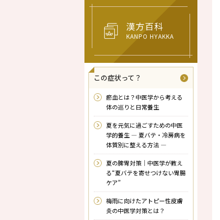
漢方百科
KANPO HYAKKA
この症状って？
瘀血とは？中医学から考える
体の巡りと日常養生
夏を元気に過ごすための中医
学的養生 ― 夏バテ・冷房病を
体質別に整える方法 ―
夏の脾胃対策｜中医学が教え
る“夏バテを寄せつけない胃腸
ケア”
梅雨に向けたアトピー性皮膚
炎の中医学対策とは？