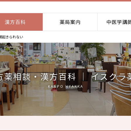
漢方百科
薬局案内
中医学講
朝起きられない
方薬相談・漢方百科 ｜ イスクラ
KANPO HYAKKA