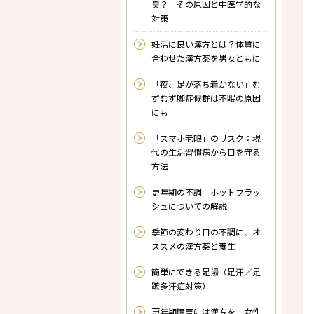
臭？ その原因と中医学的な
対策
妊活に良い漢方とは？体質に
合わせた漢方薬を男女ともに
「夜、足が落ち着かない」む
ずむず脚症候群は不眠の原因
にも
「スマホ老眼」のリスク：現
代の生活習慣病から目を守る
方法
更年期の不調 ホットフラッ
シュについての解説
季節の変わり目の不調に、オ
ススメの漢方薬と養生
簡単にできる足湯（足汗／足
蹠多汗症対策）
更年期障害には漢方を｜女性