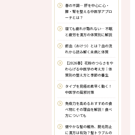
春の不調― 肝を中心に心・
脾・腎を整える中医学アプロ
ーチとは？
寝ても疲れが取れない… 不眠
と疲労を漢方の体質別に解説
瘀血（おけつ）とは？――血の流
れから読み解く未病と体質
【2026春】花粉のつらさをや
わらげる中医学の考え方｜体
質別の整え方と季節の養生
タイプを見極め素早く動く！
中医学の風邪対策
免疫力を高めるおすすめの食
べ物とその理由を解説！食べ
方についても
健やかな髪の維持、脱毛防止
に漢方は有効？髪トラブルの