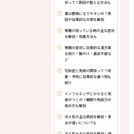
状って？原因や整える方法も
春は鬱病になりやすいの？原
因や効果的な対策を解説
胃腸が弱っている時の主な症状
を解説！改善方法も
胃腸の症状に効果的な漢方薬
を紹介！胸やけ・食欲不振な
ど
花粉症と免疫の関係って？改
善・予防に効果的な食べ物も
紹介
インフルエンザにかかると免
疫がつくの？期間や免疫力の
高め方も解説
冷え性の主な原因を解説！男
女の違いについても
冷え性の主な症状を解説！頭