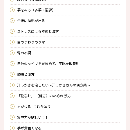
夢をみる（多夢・悪夢）
午後に微熱が出る
ストレスによる不調と漢方
目のまわりのクマ
胃の不調
自分のタイプを見極めて、不眠を改善!!
頭痛と漢方
汗っかきを治したい～汗っかきさんの漢方薬～
「物忘れ」 （健忘）のための 漢方
足がつる=こむら返り
集中力が欲しい！！
手が黄色くなる