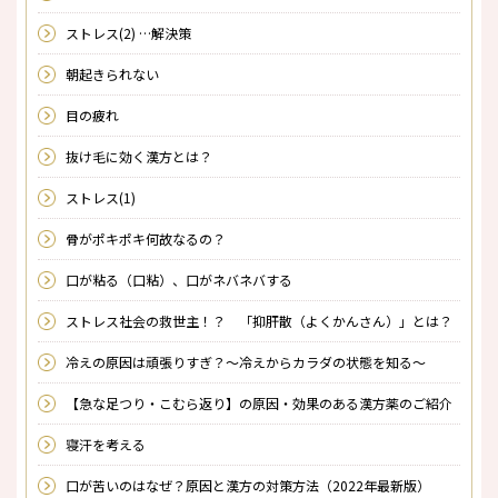
ストレス(2) …解決策
朝起きられない
目の疲れ
抜け毛に効く漢方とは？
ストレス(1)
骨がポキポキ何故なるの？
口が粘る（口粘）、口がネバネバする
ストレス社会の救世主！？ 「抑肝散（よくかんさん）」とは？
冷えの原因は頑張りすぎ？～冷えからカラダの状態を知る～
【急な足つり・こむら返り】の原因・効果のある漢方薬のご紹介
寝汗を考える
口が苦いのはなぜ？原因と漢方の対策方法（2022年最新版）