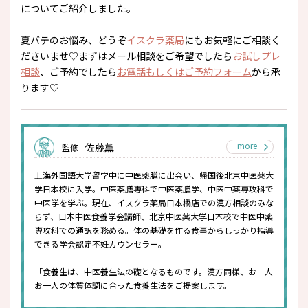
についてご紹介しました。
夏バテの
お悩み、どうぞ
イスクラ薬局
にもお気軽にご相談く
ださいませ♡まずはメール相談をご希望でしたら
お試しプレ
相談
、ご予約でしたら
お電話もしくはご予約フォーム
から承
ります♡
more
佐藤薫
監修
上海外国語大学留学中に中医薬膳に出会い、帰国後北京中医薬大
学日本校に入学。中医薬膳専科で中医薬膳学、中医中薬専攻科で
中医学を学ぶ。現在、イスクラ薬局日本橋店での漢方相談のみな
らず、日本中医食養学会講師、北京中医薬大学日本校で中医中薬
専攻科での通訳を務める。体の基礎を作る食事からしっかり指導
できる学会認定不妊カウンセラー。
「食養生は、中医養生法の礎となるものです。漢方同様、お一人
お一人の体質体調に合った食養生法をご提案します。」