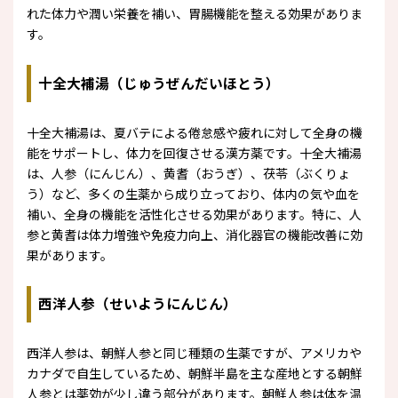
れた体力や潤い栄養を補い、胃腸機能を整える効果がありま
す。
十全大補湯（じゅうぜんだいほとう）
十全大補湯は、夏バテによる倦怠感や疲れに対して全身の機
能をサポートし、体力を回復させる漢方薬です。十全大補湯
は、人参（にんじん）、黄耆（おうぎ）、茯苓（ぶくりょ
う）など、多くの生薬から成り立っており、体内の気や血を
補い、全身の機能を活性化させる効果があります。特に、人
参と黄耆は体力増強や免疫力向上、消化器官の機能改善に効
果があります。
西洋人参（せいようにんじん）
西洋人参は、朝鮮人参と同じ種類の生薬ですが、アメリカや
カナダで自生しているため、朝鮮半島を主な産地とする朝鮮
人参とは薬効が少し違う部分があります。朝鮮人参は体を温