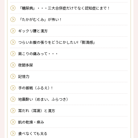
「糖尿病」・・・三大合併症だけでなく認知症にまで！
「たかがむくみ」が怖い！
ギックリ腰と漢方
つらいお腹の張りをどうにかしたい!「膨満感」
肩こりの痛みって・・・
夜間多尿
記憶力
手の振戦（ふるえ）!
地震酔い（めまい、ふらつき）
耳だれ（耳漏）と漢方
肌の乾燥・痒み
食べなくても太る