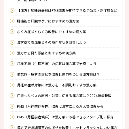
【漢方】加味逍遥散はPMS改善が期待できる？効果・副作用など
肝機能と肝臓のケアにおすすめの漢方薬
むくみ症状とむくみ改善におすすめの漢方薬
漢方薬で高血圧とその随伴症状を改善しよう
漢方から見た頭痛とおすすめの漢方薬
月経不順（生理不順）の症状は漢方薬で治療しよう
倦怠感・疲労の症状を改善し体力をつける漢方薬は？
月経の症状対策には漢方を！不調別おすすめ漢方薬
口唇ヘルペスの原因・対策に使える漢方薬は？2024年最新版
PMS（月経前症候群）改善は漢方による冷え性改善から
PMS（月経前症候群）は漢方薬で改善できる？タイプ別に紹介
漢方で更年期障害ののぼせを改善｜ホットフラッシュにいい漢方