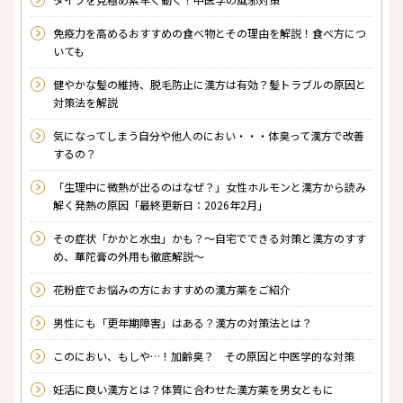
免疫力を高めるおすすめの食べ物とその理由を解説！食べ方につ
いても
健やかな髪の維持、脱毛防止に漢方は有効？髪トラブルの原因と
対策法を解説
気になってしまう自分や他人のにおい・・・体臭って漢方で改善
するの？
「生理中に微熱が出るのはなぜ？」女性ホルモンと漢方から読み
解く発熱の原因「最終更新日：2026年2月」
その症状「かかと水虫」かも？～自宅でできる対策と漢方のすす
め、華陀膏の外用も徹底解説～
花粉症でお悩みの方におすすめの漢方薬をご紹介
男性にも「更年期障害」はある？漢方の対策法とは？
このにおい、もしや…！加齢臭？ その原因と中医学的な対策
妊活に良い漢方とは？体質に合わせた漢方薬を男女ともに