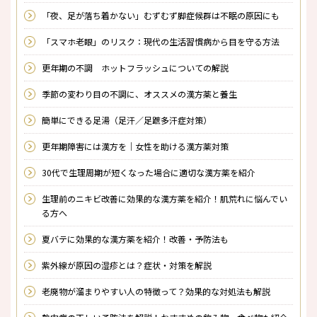
「夜、足が落ち着かない」むずむず脚症候群は不眠の原因にも
「スマホ老眼」のリスク：現代の生活習慣病から目を守る方法
更年期の不調 ホットフラッシュについての解説
季節の変わり目の不調に、オススメの漢方薬と養生
簡単にできる足湯（足汗／足蹠多汗症対策）
更年期障害には漢方を｜女性を助ける漢方薬対策
30代で生理周期が短くなった場合に適切な漢方薬を紹介
生理前のニキビ改善に効果的な漢方薬を紹介！肌荒れに悩んでい
る方へ
夏バテに効果的な漢方薬を紹介！改善・予防法も
紫外線が原因の湿疹とは？症状・対策を解説
老廃物が溜まりやすい人の特徴って？効果的な対処法も解説