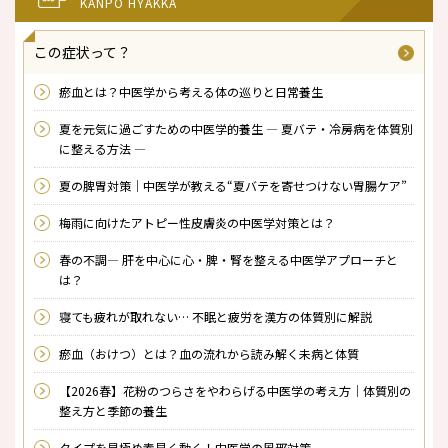
KANPO HYAKKA
この症状って？
瘀血とは？中医学から考える体の巡りと日常養生
夏を元気に過ごすための中医学的養生 ― 夏バテ・冷房病を体質別
に整える方法 ―
夏の脾胃対策｜中医学が教える“夏バテを寄せつけない胃腸ケア”
梅雨に向けたアトピー性皮膚炎の中医学対策とは？
春の不調― 肝を中心に心・脾・腎を整える中医学アプローチと
は？
寝ても疲れが取れない… 不眠と疲労を漢方の体質別に解説
瘀血（おけつ）とは？――血の流れから読み解く未病と体質
【2026春】花粉のつらさをやわらげる中医学の考え方｜体質別の
整え方と季節の養生
タイプを見極め素早く動く！中医学の風邪対策