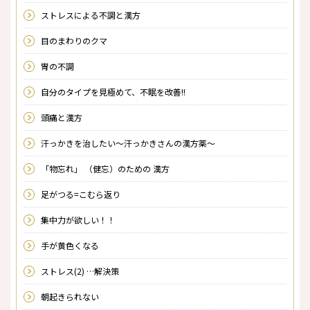
ストレスによる不調と漢方
目のまわりのクマ
胃の不調
自分のタイプを見極めて、不眠を改善!!
頭痛と漢方
汗っかきを治したい～汗っかきさんの漢方薬～
「物忘れ」 （健忘）のための 漢方
足がつる=こむら返り
集中力が欲しい！！
手が黄色くなる
ストレス(2) …解決策
朝起きられない