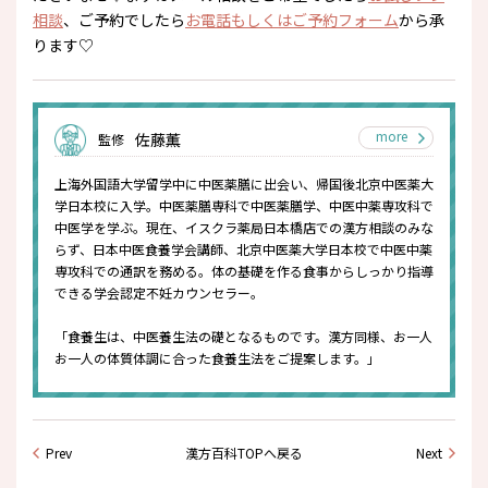
相談
、ご予約でしたら
お電話もしくはご予約フォーム
から承
ります♡
more
佐藤薫
監修
上海外国語大学留学中に中医薬膳に出会い、帰国後北京中医薬大
学日本校に入学。中医薬膳専科で中医薬膳学、中医中薬専攻科で
中医学を学ぶ。現在、イスクラ薬局日本橋店での漢方相談のみな
らず、日本中医食養学会講師、北京中医薬大学日本校で中医中薬
専攻科での通訳を務める。体の基礎を作る食事からしっかり指導
できる学会認定不妊カウンセラー。
「食養生は、中医養生法の礎となるものです。漢方同様、お一人
お一人の体質体調に合った食養生法をご提案します。」
Prev
漢方百科TOPへ戻る
Next