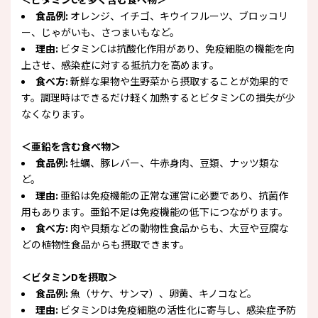
食品例:
オレンジ、イチゴ、キウイフルーツ、ブロッコリ
ー、じゃがいも、さつまいもなど。
理由:
ビタミンCは抗酸化作用があり、免疫細胞の機能を向
上させ、感染症に対する抵抗力を高めます。
食べ方:
新鮮な果物や生野菜から摂取することが効果的で
す。調理時はできるだけ軽く加熱するとビタミンCの損失が少
なくなります。
＜亜鉛を含む食べ物＞
食品例:
牡蠣、豚レバー、牛赤身肉、豆類、ナッツ類な
ど。
理由:
亜鉛は免疫機能の正常な運営に必要であり、抗菌作
用もあります。亜鉛不足は免疫機能の低下につながります。
食べ方:
肉や貝類などの動物性食品からも、大豆や豆腐な
どの植物性食品からも摂取できます。
＜ビタミンDを摂取＞
食品例:
魚（サケ、サンマ）、卵黄、キノコなど。
理由:
ビタミンDは免疫細胞の活性化に寄与し、感染症予防