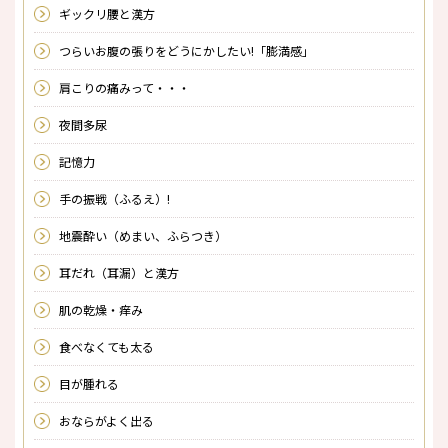
ギックリ腰と漢方
つらいお腹の張りをどうにかしたい!「膨満感」
肩こりの痛みって・・・
夜間多尿
記憶力
手の振戦（ふるえ）!
地震酔い（めまい、ふらつき）
耳だれ（耳漏）と漢方
肌の乾燥・痒み
食べなくても太る
目が腫れる
おならがよく出る