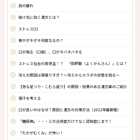
目の疲れ
抜け毛に効く漢方とは？
ストレス(1)
骨がポキポキ何故なるの？
口が粘る（口粘）、口がネバネバする
ストレス社会の救世主！？ 「抑肝散（よくかんさん）」とは？
冷えの原因は頑張りすぎ？～冷えからカラダの状態を知る～
【急な足つり・こむら返り】の原因・効果のある漢方薬のご紹介
寝汗を考える
口が苦いのはなぜ？原因と漢方の対策方法（2022年最新版）
「糖尿病」・・・三大合併症だけでなく認知症にまで！
「たかがむくみ」が怖い！