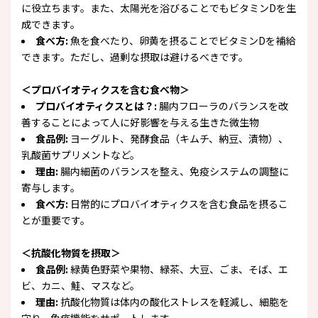
に役立ちます。また、太陽光を浴びることでもビタミンDを生
成できます。
食べ方:
魚を食べたり、卵黄を摂ることでビタミンDを補給
できます。ただし、過剰な摂取は避けるべきです。
＜プロバイオティクスを含む食べ物＞
プロバイオティクスとは？:
腸内フローラのバランスを改
善することによって人に好影響を与える生きた微生物
食品例:
ヨーグルト、発酵食品（キムチ、納豆、漬物）、
乳酸菌サプリメントなど。
理由:
腸内細菌のバランスを整え、免疫システムの調整に
寄与します。
食べ方:
日常的にプロバイオティクスを含む食品を摂るこ
とが重要です。
＜抗酸化物質を摂取＞
食品例:
緑黄色野菜や果物、緑茶、大豆、ごま、そば、エ
ビ、カニ、鮭、マスなど。
理由:
抗酸化物質は体内の酸化ストレスを軽減し、細胞を
守り、免疫機能をサポートします。