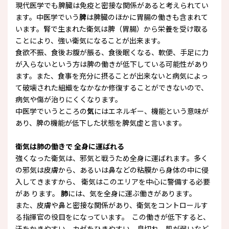
現代医学でも脾臓は免疫と密接な関係があると考えられてい
ます。中医学でいう
脾
は脾臓のほかに胃腸の働きも含まれて
います。腎で生まれた衛気は脾（胃腸）から栄養を受け取る
ことにより、強い衛気になることが出来ます。
食欲不振、食後お腹が脹る、食後眠くなる、軟便、手足に力
が入らないという方は脾の働きが低下している可能性があり
ます。また、食事を充分に摂ることが出来ないと病気によっ
て破壊された組織をなかなか修復することができないので、
病気や傷が治りにくくなります。
中医学でいうところの
気
にはエネルギー、機能という意味が
あり、脾の機能が低下した状態を脾気虚と言います。
衛気は肺の働きで 全身に運ばれる
強くなった衛気は、邪気と戦うため全身に運ばれます。多く
の邪気は皮膚から、あるいは鼻などの粘膜から身体の中に侵
入してきますから、 衛気はこのエリアを中心に警備する必要
があ ります。
肺
には、気を全身に運ぶ働きがあります。
また、皮膚や鼻と密接な関係があり、衛気をコントロールす
る指揮官の役目をになっています。 この働きが低下すると、
汗をかきやすい、カゼをひきやすい、息切れ、肌が弱いなど