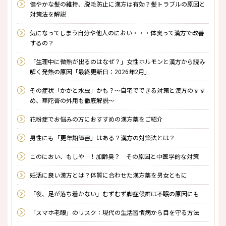
健やかな髪の維持、脱毛防止に漢方は有効？髪トラブルの原因と
対策法を解説
気になってしまう自分や他人のにおい・・・体臭って漢方で改善
するの？
「生理中に微熱が出るのはなぜ？」女性ホルモンと漢方から読み
解く発熱の原因「最終更新日：2026年2月」
その症状「かかと水虫」かも？～自宅でできる対策と漢方のすす
め、華陀膏の外用も徹底解説～
花粉症でお悩みの方におすすめの漢方薬をご紹介
男性にも「更年期障害」はある？漢方の対策法とは？
このにおい、もしや…！加齢臭？ その原因と中医学的な対策
妊活に良い漢方とは？体質に合わせた漢方薬を男女ともに
「夜、足が落ち着かない」むずむず脚症候群は不眠の原因にも
「スマホ老眼」のリスク：現代の生活習慣病から目を守る方法