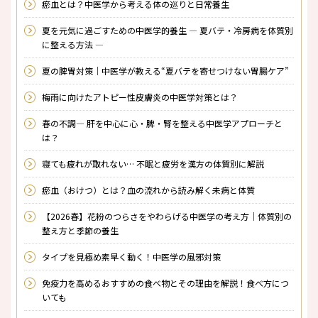
瘀血とは？中医学から考える体の巡りと日常養生
夏を元気に過ごすための中医学的養生 ― 夏バテ・冷房病を体質別
に整える方法 ―
夏の脾胃対策｜中医学が教える“夏バテを寄せつけない胃腸ケア”
梅雨に向けたアトピー性皮膚炎の中医学対策とは？
春の不調― 肝を中心に心・脾・腎を整える中医学アプローチと
は？
寝ても疲れが取れない… 不眠と疲労を漢方の体質別に解説
瘀血（おけつ）とは？――血の流れから読み解く未病と体質
【2026春】花粉のつらさをやわらげる中医学の考え方｜体質別の
整え方と季節の養生
タイプを見極め素早く動く！中医学の風邪対策
免疫力を高めるおすすめの食べ物とその理由を解説！食べ方につ
いても