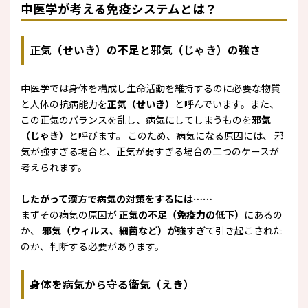
中医学が考える免疫システムとは？
正気（せいき）の不足と邪気（じゃき）の強さ
中医学では身体を構成し生命活動を維持するのに必要な物質
と人体の抗病能力を
正気（せいき）
と呼んでいます。また、
この正気のバランスを乱し、病気にしてしまうものを
邪気
（じゃき）
と呼びます。 このため、病気になる原因には、 邪
気が強すぎる場合と、正気が弱すぎる場合の二つのケースが
考えられます。
したがって漢方で病気の対策をするには⋯⋯
まずその病気の原因が
正気の不足（免疫力の低下）
にあるの
か、
邪気（ウィルス、細菌など）が強すぎ
て引き起こされた
のか、判断する必要があります。
身体を病気から守る衛気（えき）