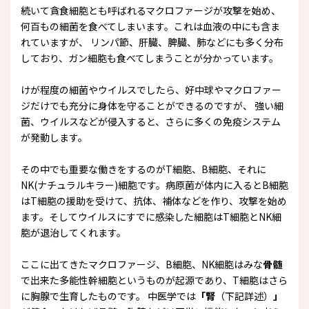
続いて貪食細胞とも呼ばれるマクロファージが攻撃を始め、
何百もの細菌を食べてしまいます。これは血液の中にも含ま
れていますが、 リンパ節、肝臓、脾臓、肺などにも多く分布
しており、ガン細胞も食べてしまうことが分かっています。
けが程度の細菌やウイルスでしたら、好中球やマクロファー
ジだけでも充分に身体を守ることができるのですが、 強い細
菌、ウイルスなどが侵入すると、さらに多くの免疫システム
が発動します。
その中でも重要な働きをするのがT細胞、B細胞、それに
NK(ナチュラルキラー)細胞です。病原菌が体内に入るとB細胞
はT細胞の援助を受けて、抗体、補体などを作り、攻撃を始め
ます。そしてウイルスにすでに感染した細胞はT細胞とNK細
胞が退治してくれます。
ここに出てきたマクロファージ、B細胞、NK細胞はみな
骨髄
で出来た多能性幹細胞というものが起源であり、T細胞はさら
に胸腺で生育したものです。 中医学では
「腎
（下記詳述）
」