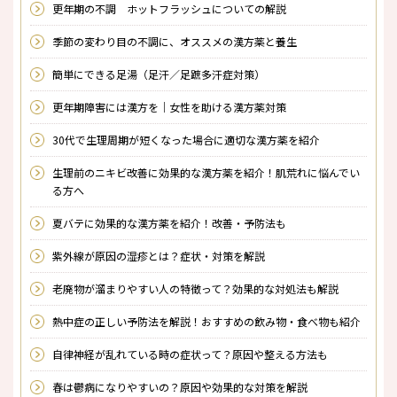
更年期の不調 ホットフラッシュについての解説
季節の変わり目の不調に、オススメの漢方薬と養生
簡単にできる足湯（足汗／足蹠多汗症対策）
更年期障害には漢方を｜女性を助ける漢方薬対策
30代で生理周期が短くなった場合に適切な漢方薬を紹介
生理前のニキビ改善に効果的な漢方薬を紹介！肌荒れに悩んでい
る方へ
夏バテに効果的な漢方薬を紹介！改善・予防法も
紫外線が原因の湿疹とは？症状・対策を解説
老廃物が溜まりやすい人の特徴って？効果的な対処法も解説
熱中症の正しい予防法を解説！おすすめの飲み物・食べ物も紹介
自律神経が乱れている時の症状って？原因や整える方法も
春は鬱病になりやすいの？原因や効果的な対策を解説