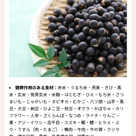
健脾作用のある食材：
赤米・うるち米・燕麦・きび・黒
米・玄米・発芽玄米・米麴・はとむぎ・ひえ・もち米・さつ
まいも・じゃがいも・タピオカ・むかご・八ツ頭・山芋・黒
豆・大豆・納豆・ひよこ豆・枝豆・オクラ・かぼちゃ・カリ
フラワー・人参・さくらんぼ・なつめ・ライチ・りんご・
栗・アジ・イワシ・舌平目・スズキ・鯛・鱧・ヒラメ・ぶ
り・うずら（肉・たまご）・鴨肉・牛肉・牛の胃・クジラ