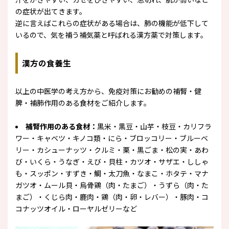
の症状が出てきます。
逆に言えばこれらの症状がある場合は、肺の機能が低下して
いるので、気を補う補気薬と呼ばれる漢方薬で対策します。
漢方の食養生
以上の中医学の考え方から、免疫対策にお勧めの補腎・健
脾・補肺作用のある食材をご紹介します。
補腎作用のある食材：
黒米・黒豆・山芋・枝豆・カリフラ
ワー・キャベツ・キノコ類・にら・ブロッコリー・ブルーベ
リー・カシューナッツ・クルミ・栗・黒ごま・松の実・あわ
び・いくら・うなぎ・えび・貝柱・カツオ・サザエ・ししゃ
も・スッポン・すずき・鯛・太刀魚・なまこ・ホタテ・マナ
ガツオ・ムール貝・烏骨鶏（肉・たまご）・うずら（肉・た
まご）・くじら肉・鹿肉・鶏（肉・卵・レバー）・豚肉・コ
コナッツオイル・ローヤルゼリーなど