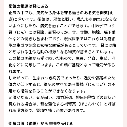
衛気の根源は腎にある
正気の中でも、病気から身体を守る働きのある気を
衛気(え
き)
と言います。衛気は、邪気と戦い、私たちを病気にならな
いようにしたり、病気を治すことができます。中医学でいう
腎（じん）には腎臓、副腎のほか、骨、骨髄、胸腺、脳下垂
体などの働きも含まれており、現代医学ではこれらは免疫細
胞の生成や調節と密接な関係があるとしています。
腎
には
精
と呼ばれる生命活動の根源となる物質が蓄えられています。
この精は両親から受け継いだもので、生長、発育、生殖、老
化などに関与しています。この精が基礎となって衛気が作ら
れます。
したがって、 生まれつき病弱であったり、過労や高齢のため
体力が低下すると、衛気の材料である腎精（じんせい）の不
足から衛気を作ることができなくなります。
足腰がだるい、骨が弱い、精力減退、排尿困難などの症状が
見られる場合は、腎を強化する補腎薬（ほじんやく）と呼ば
れる漢方薬で、腎精を補う必要があります。
衛気は脾（胃腸）から 栄養を受ける